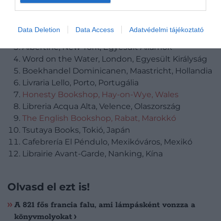
El Ateneo Grand Splendid, Buenos Aires,
Argentína
Data Deletion
Data Access
Adatvédelmi tájékoztató
Shakespeare & Co., Párizs, Franciaország
Albertine, New York, Egyesült Államok
Word on the Water, London, Egyesült Királyság
Boekhandel Dominicanen, Maastricht, Hollandia
Livraria Lello, Porto, Portugália
Honesty Bookshop, Hay-on-Wye, Wales
Libreria Acqua Alta, Velence, Olaszország
The English Bookshop, Rabat, Marokkó
Tsutaya Books, Tokió, Japán
Cafebrería El Péndulo, Mexikóváros, Mexikó
Librairie Avant-Garde, Nanking, Kína
Olvasd el ezt is!
A 821 fős francia falu, ami lámpásként vonzza a
könyvmolyokat