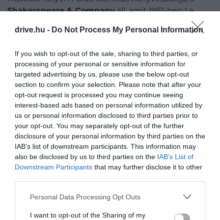
Shakerspeare & Company
áll, amit 1951-ben Le
Mistral néven nyitott meg egy George Whitman
drive.hu -
Do Not Process My Personal Information
nevű amerikai. Mostani nevét 1964-ben vette fel
Whitman egyik barátjának, Sylvia Beachnek a
If you wish to opt-out of the sale, sharing to third parties, or
tiszteletére, aki annak idején az eredeti, Rue de
processing of your personal or sensitive information for
L’Odeon-on működő Shakerspeare & Company
targeted advertising by us, please use the below opt-out
üzletet vitte. Ebben a boltban rengeteg híres író
section to confirm your selection. Please note that after your
fordult meg, köztük
Ernest Hemingway
és
F.
opt-out request is processed you may continue seeing
Scott Fitzgerald
.
interest-based ads based on personal information utilized by
us or personal information disclosed to third parties prior to
your opt-out. You may separately opt-out of the further
disclosure of your personal information by third parties on the
IAB’s list of downstream participants. This information may
also be disclosed by us to third parties on the
IAB’s List of
Downstream Participants
that may further disclose it to other
third parties.
Please note that this website/app uses one or more Google
Personal Data Processing Opt Outs
services and may gather and store information including but
not limited to your visit or usage behaviour. You may click to
I want to opt-out of the Sharing of my