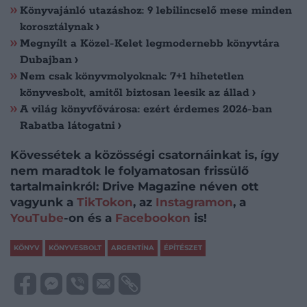
Könyvajánló utazáshoz: 9 lebilincselő mese minden
korosztálynak
Megnyílt a Közel-Kelet legmodernebb könyvtára
Dubajban
Nem csak könyvmolyoknak: 7+1 hihetetlen
könyvesbolt, amitől biztosan leesik az állad
A világ könyvfővárosa: ezért érdemes 2026-ban
Rabatba látogatni
Kövessétek a közösségi csatornáinkat is, így
nem maradtok le folyamatosan frissülő
tartalmainkról: Drive Magazine néven ott
vagyunk a
TikTokon
, az
Instagramon
, a
YouTube
-on és a
Facebookon
is!
KÖNYV
KÖNYVESBOLT
ARGENTÍNA
ÉPÍTÉSZET