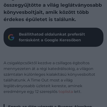
összegyűjtötte a világ leglátványosabb
könyvesboltjait, amik között több
érdekes épületet is találunk.
Beállíthatod oldalunkat preferált
forrásként a Google Keresőben
A csigalépcsőktől kezdve a csillagos égboltos
mennyezeten át a régi katedrálisokig, a világon
számtalan különleges kialakítású könyvesboltot
találhatunk. A Time Out most a világ
leglátványosabb üzleteit kereste, aminek
eredménye egy 12 szereplős
toplista
lett.
Ennek az élén végzett a Buenos Airesben