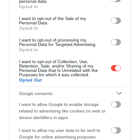
personal data.
grant or deny consent to Google and its third-party tags to
Opted In
use your data for below specified purposes in below Google
consent section.
I want to opt-out of the Sale of my
Personal Data.
Opted In
I want to opt-out of processing my
Personal Data for Targeted Advertising.
Albertine, New York, USA
Fotó:
Creative Family, Shutterstock
Opted In
A harmadik legszebb könyvesboltot New York
I want to opt-out of Collection, Use,
Retention, Sale, and/or Sharing of my
városában kell keresnünk. Az
Albertine
Personal Data that Is Unrelated with the
Purposes for which it was collected.
különlegességét a csillagos eget mintázó
Opted Out
mennyezete adja, ami tele van bolygókkal és
csillagjegyekkel. Az Albertine 2014-ben nyitott meg,
Google consents
és ma ez a város egyetlen könyvesboltja, ami
I want to allow Google to enable storage
kizárólag francia és angol műveket árul.
related to advertising like cookies on web or
device identifiers in apps.
I want to allow my user data to be sent to
EZEK A VILÁG LEGSZEBB
Google for online advertising purposes.