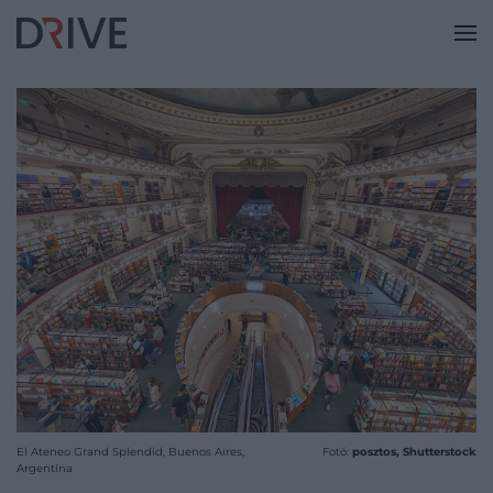
El Ateneo Grand Splendid, Buenos Aires,
Fotó:
posztos, Shutterstock
Argentína