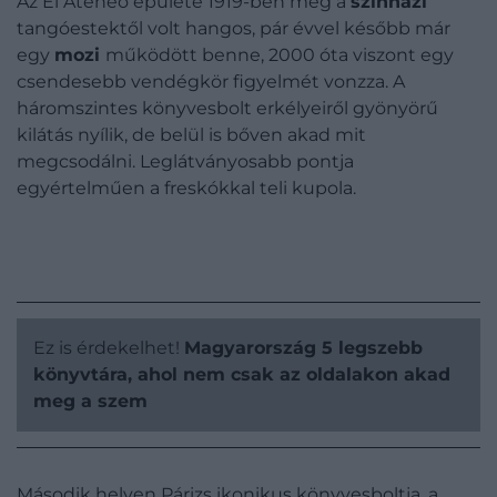
Az El Ateneo épülete 1919-ben még a
színházi
tangóestektől volt hangos, pár évvel később már
egy
mozi
működött benne, 2000 óta viszont egy
csendesebb vendégkör figyelmét vonzza. A
háromszintes könyvesbolt erkélyeiről gyönyörű
kilátás nyílik, de belül is bőven akad mit
megcsodálni. Leglátványosabb pontja
egyértelműen a freskókkal teli kupola.
Ez is érdekelhet!
Magyarország 5 legszebb
könyvtára, ahol nem csak az oldalakon akad
meg a szem
Második helyen Párizs ikonikus könyvesboltja, a