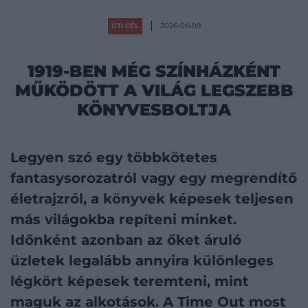
ÚTI CÉL
2026-06-09
1919-BEN MÉG SZÍNHÁZKÉNT
MŰKÖDÖTT A VILÁG LEGSZEBB
KÖNYVESBOLTJA
Legyen szó egy többkötetes
fantasysorozatról vagy egy megrendítő
életrajzról, a könyvek képesek teljesen
más világokba repíteni minket.
Időnként azonban az őket áruló
üzletek legalább annyira különleges
légkört képesek teremteni, mint
maguk az alkotások. A Time Out most