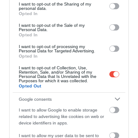
not limited to your visit or usage behaviour. You may click to
I want to opt-out of the Sharing of my
nőstények is megjelennek, a hímek köréjük
personal data.
grant or deny consent to Google and its third-party tags to
gyűlnek, és kialakulnak az úgynevezett párzási
Opted In
use your data for below specified purposes in below Google
labdák, amelyekben egyetlen nőstényt akár száz
consent section.
I want to opt-out of the Sale of my
hím is körbevehet.
Personal Data.
Opted In
A világ legnagyobb kígyógyülekezeteként
I want to opt-out of processing my
emlegetett esemény viszonylag rövid ideig tart,
Personal Data for Targeted Advertising.
nagyjából egy-három hétig. Általában április végén
Opted In
vagy május elején kezdődik, az időjárástól függően.
I want to opt-out of Collection, Use,
A tavaszi megfigyelésre többnyire április második
Retention, Sale, and/or Sharing of my
Personal Data that Is Unrelated with the
fele és május első három hete a legjobb időszak,
Purposes for which it was collected.
ekkor ugyanis jóval több állatot lehet látni.
Opted Out
Google consents
I want to allow Google to enable storage
related to advertising like cookies on web or
A vörös szalagoskígyók a manitobai zord
device identifiers in apps.
telet a fagyhatár alatti mészkőrepedések
és barlangok hálózatában vészelik át. Idén
I want to allow my user data to be sent to