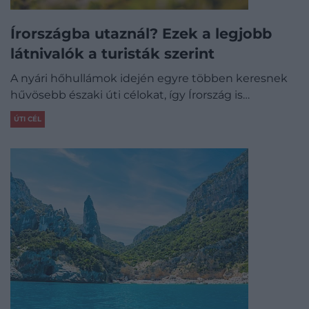
Írországba utaznál? Ezek a legjobb
látnivalók a turisták szerint
A nyári hőhullámok idején egyre többen keresnek
hűvösebb északi úti célokat, így Írország is…
ÚTI CÉL