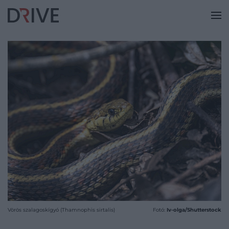
Vörös szalagoskígyó (Thamnophis sirtalis)
Fotó:
Iv-olga/Shutterstock