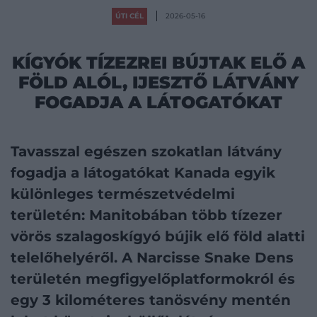
ÚTI CÉL
2026-05-16
KÍGYÓK TÍZEZREI BÚJTAK ELŐ A
FÖLD ALÓL, IJESZTŐ LÁTVÁNY
FOGADJA A LÁTOGATÓKAT
Tavasszal egészen szokatlan látvány
fogadja a látogatókat Kanada egyik
különleges természetvédelmi
területén: Manitobában több tízezer
vörös szalagoskígyó bújik elő föld alatti
telelőhelyéről. A Narcisse Snake Dens
területén megfigyelőplatformokról és
egy 3 kilométeres tanösvény mentén