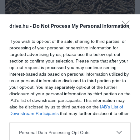
drive.hu -
Do Not Process My Personal Information
Vörös szalagoskígyók Narcisse-ban
Fotó:
Jukka Palm/Shutterstock
If you wish to opt-out of the sale, sharing to third parties, or
A becslések szerint tavasszal akár
70-100 ezer kígyó
processing of your personal or sensitive information for
is lehet a környéken, bár a pontos számot nehéz
targeted advertising by us, please use the below opt-out
megállapítani, mivel apró, rejtőzködő állatokról van
section to confirm your selection. Please note that after your
szó. A manitobai kormány május 7-i frissítése szerint
opt-out request is processed you may continue seeing
idén ráadásul növekszik a Narcisse-nál látható
interest-based ads based on personal information utilized by
kígyók száma, a 2-es és a 3-as verem pedig jelenleg
us or personal information disclosed to third parties prior to
a legaktívabb. A megfigyelést érdemes meleg,
your opt-out. You may separately opt-out of the further
disclosure of your personal information by third parties on the
napos időszakra időzíteni, amikor az állatok többet
IAB’s list of downstream participants. This information may
mozognak.
also be disclosed by us to third parties on the
IAB’s List of
Downstream Participants
that may further disclose it to other
A jelenség különlegességét a rövid, de intenzív
third parties.
nászidőszak adja. Először a hímek bújnak elő a föld
alatti telelőhelyekről, majd megvárják a
Please note that this website/app uses one or more Google
Personal Data Processing Opt Outs
services and may gather and store information including but
nőstényeket. Amikor a nagyobb termetű