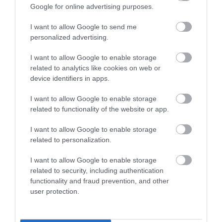
a szokásosnál később jelentek meg, mivel
Google for online advertising purposes.
a hideg időjárás elhúzódott.
I want to allow Google to send me
A párzási időszak után a hüllők szétszélednek a
personalized advertising.
környéken, így a vermeknél már jóval kevesebb
I want to allow Google to enable storage
mozgás látható. Szeptember elején aztán
related to analytics like cookies on web or
fokozatosan visszatérnek a telelőhelyekhez, és
device identifiers in apps.
addig maradnak a felszínen, amíg a hűvös,
csapadékos őszi időjárás újra a föld alá nem
I want to allow Google to enable storage
kényszeríti őket. Ősszel szintén a meleg, napsütéses
related to functionality of the website or app.
napok a legalkalmasabbak a megfigyelésre, a
I want to allow Google to enable storage
vermeknél tapasztalható aktivitást pedig tavasszal
related to personalization.
és ősszel is néhány naponta frissítik.
I want to allow Google to enable storage
(
People
)
related to security, including authentication
functionality and fraud prevention, and other
user protection.
Olvasd el ezt is!