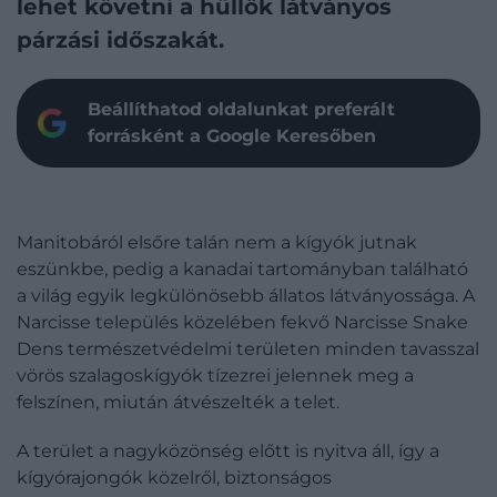
lehet követni a hüllők látványos
párzási időszakát.
Beállíthatod oldalunkat preferált
forrásként a Google Keresőben
Manitobáról elsőre talán nem a kígyók jutnak
eszünkbe, pedig a kanadai tartományban található
a világ egyik legkülönösebb állatos látványossága. A
Narcisse település közelében fekvő Narcisse Snake
Dens természetvédelmi területen minden tavasszal
vörös szalagoskígyók tízezrei jelennek meg a
felszínen, miután átvészelték a telet.
A terület a nagyközönség előtt is nyitva áll, így a
kígyórajongók közelről, biztonságos