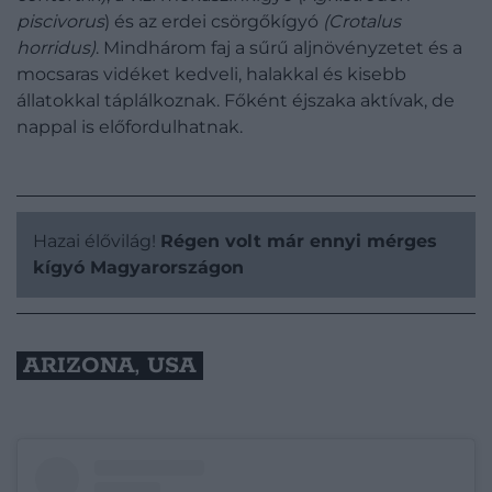
piscivorus
) és az erdei csörgőkígyó
(Crotalus
horridus)
. Mindhárom faj a sűrű aljnövényzetet és a
mocsaras vidéket kedveli, halakkal és kisebb
állatokkal táplálkoznak. Főként éjszaka aktívak, de
nappal is előfordulhatnak.
Hazai élővilág!
Régen volt már ennyi mérges
kígyó Magyarországon
ARIZONA, USA