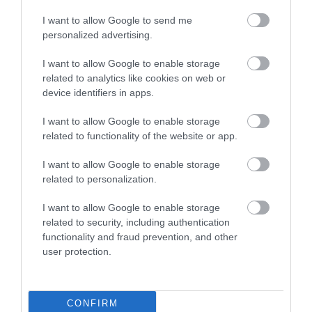
A bejegyzés megtekintése az Instagramon
I want to allow Google to send me
personalized advertising.
I want to allow Google to enable storage
related to analytics like cookies on web or
device identifiers in apps.
I want to allow Google to enable storage
related to functionality of the website or app.
I want to allow Google to enable storage
Nico Nf_photography © (@nf_pics) által megosztott bejegyzés
related to personalization.
I want to allow Google to enable storage
related to security, including authentication
functionality and fraud prevention, and other
Az
Everglades
az Egyesült Államok Florida
user protection.
államának déli részén található mocsárvidék, ami
egy nagy újvilági trópusi vízgyűjtő terület déli részét
foglalja el. Körülbelül 45 kígyófaj él a területen,
CONFIRM
melyek közül 4 mérges. A legtöbb marást a dusky