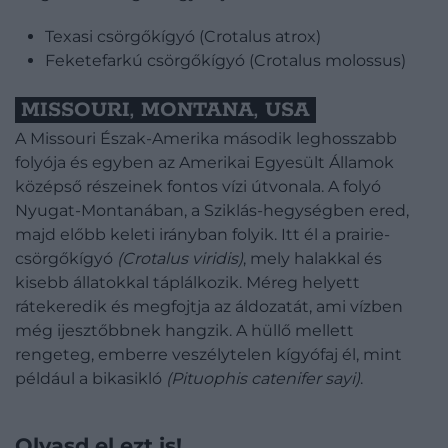
Texasi csörgőkígyó (Crotalus atrox)
Feketefarkú csörgőkígyó (Crotalus molossus)
MISSOURI, MONTANA, USA
A Missouri Észak-Amerika második leghosszabb
folyója és egyben az Amerikai Egyesült Államok
középső részeinek fontos vízi útvonala. A folyó
Nyugat-Montanában, a Sziklás-hegységben ered,
majd előbb keleti irányban folyik. Itt él a prairie-
csörgőkígyó
(Crotalus viridis)
, mely halakkal és
kisebb állatokkal táplálkozik. Méreg helyett
rátekeredik és megfojtja az áldozatát, ami vízben
még ijesztőbbnek hangzik. A hüllő mellett
rengeteg, emberre veszélytelen kígyófaj él, mint
például a bikasikló
(Pituophis catenifer sayi)
.
Olvasd el ezt is!