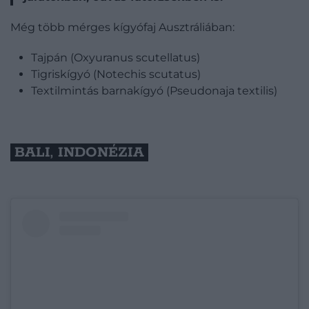
Még több mérges kígyófaj Ausztráliában:
Tajpán (Oxyuranus scutellatus)
Tigriskígyó (Notechis scutatus)
Textilmintás barnakígyó (Pseudonaja textilis)
BALI, INDONÉZIA