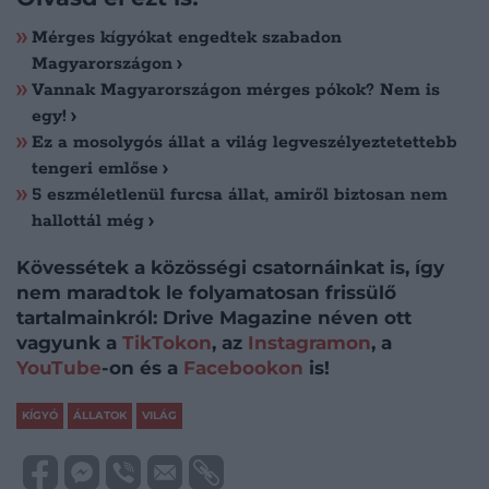
Mérges kígyókat engedtek szabadon
Magyarországon
Vannak Magyarországon mérges pókok? Nem is
egy!
Ez a mosolygós állat a világ legveszélyeztetettebb
tengeri emlőse
5 eszméletlenül furcsa állat, amiről biztosan nem
hallottál még
Kövessétek a közösségi csatornáinkat is, így
nem maradtok le folyamatosan frissülő
tartalmainkról: Drive Magazine néven ott
vagyunk a
TikTokon
, az
Instagramon
, a
YouTube
-on és a
Facebookon
is!
KÍGYÓ
ÁLLATOK
VILÁG