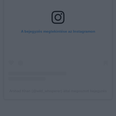
A bejegyzés megtekintése az Instagramon
Arshad Khan (@wild_whisperer) által megosztott bejegyzés