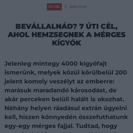
ÚTI CÉL
2024-10-23
BEVÁLLALNÁD? 7 ÚTI CÉL,
AHOL HEMZSEGNEK A MÉRGES
KÍGYÓK
Jelenleg mintegy 4000 kígyófajt
ismerünk, melyek közül körülbelül 200
jelent komoly veszélyt az emberre:
marásuk maradandó károsodást, de
akár perceken belüli halált is okozhat.
Néhány helyen ráadásul extrán ügyelni
kell, hiszen könnyedén összefuthatunk
egy-egy mérges fajjal. Tudtad, hogy