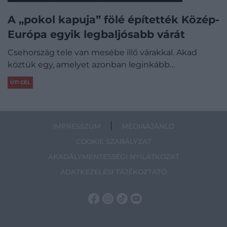
A „pokol kapuja” fölé építették Közép-
Európa egyik legbaljósabb várát
Csehország tele van mesébe illő várakkal. Akad
köztük egy, amelyet azonban leginkább…
ÚTI CÉL
IMPRESSZUM
MÉDIAAJÁNLÓ
COOKIE SZABÁLYZAT
AKADÁLYMENTESSÉGI NYILATKOZAT
ADATKEZELÉSI TÁJÉKOZTATÓ