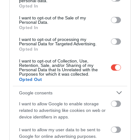
personal data.
kígyófaját találhatták meg az Amazonas
grant or deny consent to Google and its third-party tags to
Opted In
use your data for below specified purposes in below Google
mélyén
consent section.
I want to opt-out of the Sale of my
Personal Data.
Opted In
EVERGLADES, FLORIDA, USA
I want to opt-out of processing my
Personal Data for Targeted Advertising.
Opted In
I want to opt-out of Collection, Use,
Retention, Sale, and/or Sharing of my
Personal Data that Is Unrelated with the
Purposes for which it was collected.
Opted Out
Google consents
I want to allow Google to enable storage
related to advertising like cookies on web or
device identifiers in apps.
I want to allow my user data to be sent to
Google for online advertising purposes.