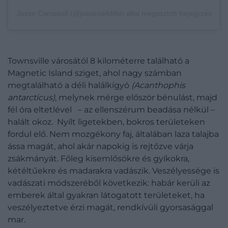
Jesse Campbell (@jesseswildlife) által megosztott bejegyzés
Townsville városától 8 kilométerre található a
Magnetic Island sziget, ahol nagy számban
megtalálható a déli halálkígyó
(Acanthophis
antarcticus)
, melynek mérge először bénulást, majd
fél óra eltetlével – az ellenszérum beadása nélkül –
halált okoz. Nyílt ligetekben, bokros területeken
fordul elő. Nem mozgékony faj, általában laza talajba
ássa magát, ahol akár napokig is rejtőzve várja
zsákmányát. Főleg kisemlősökre és gyíkokra,
kétéltűekre és madarakra vadászik. Veszélyessége is
vadászati módszeréből következik: habár kerüli az
emberek által gyakran látogatott területeket, ha
veszélyeztetve érzi magát, rendkívüli gyorsasággal
mar.