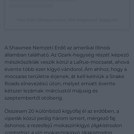
Yatin Kalki (@vegancobra) által megosztott bejegyzés
A Shawnee Nemzeti Erdő az amerikai Illinois
államban található. Az Ozark-hegység részét képező
mészkősziklák veszik körül a LaRue-mocsarat, ahová
évente több ezer kígyó vándorol. Ám ahhoz, hogy a
mocsaras területre érjenek, át kell kelniük a Snake
Roads elnevezésű úton, melyet emiatt évente
kétszer lezárnak: márciustól májusig és
szeptembertől otóberig.
Összesen 20 különböző kígyófaj él az erdőben, a
viperák közül pedig három ismert, mérgező faj
őshonos: a rezesfejű mokaszinkígyó
(Agkistrodon
contortrix)
, a vízi mokaszinkígyó
(Agkistrodon