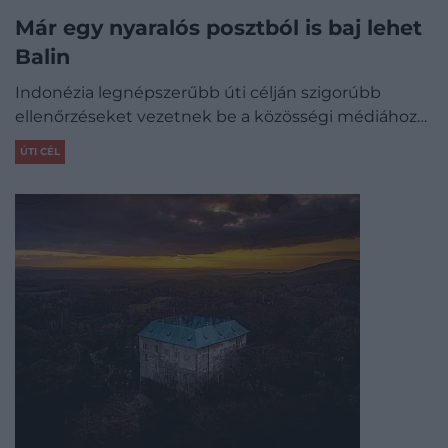
Már egy nyaralós posztból is baj lehet
Balin
Indonézia legnépszerűbb úti célján szigorúbb
ellenőrzéseket vezetnek be a közösségi médiához…
ÚTI CÉL