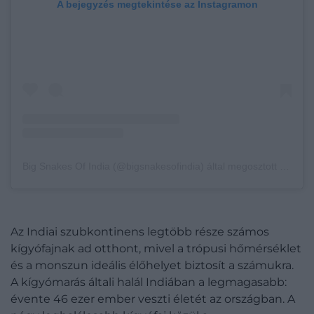
A bejegyzés megtekintése az Instagramon
Big Snakes Of India (@bigsnakesofindia) által megosztott bejegyzés
Az Indiai szubkontinens legtöbb része számos
kígyófajnak ad otthont, mivel a trópusi hőmérséklet
és a monszun ideális élőhelyet biztosít a számukra.
A kígyómarás általi halál Indiában a legmagasabb:
évente 46 ezer ember veszti életét az országban. A