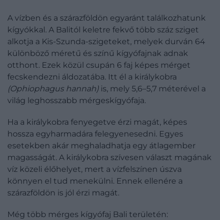
A vízben és a szárazföldön egyaránt találkozhatunk
kígyókkal. A Balitól keletre fekvő több száz sziget
alkotja a Kis-Szunda-szigeteket, melyek durván 64
különböző méretű és színű kígyófajnak adnak
otthont. Ezek közül csupán 6 faj képes mérget
fecskendezni áldozatába. Itt él a királykobra
(Ophiophagus hannah)
is, mely 5,6–5,7 méterével a
világ leghosszabb mérgeskígyófaja.
Ha a királykobra fenyegetve érzi magát, képes
hossza egyharmadára felegyenesedni. Egyes
esetekben akár meghaladhatja egy átlagember
magasságát. A királykobra szívesen választ magának
víz közeli élőhelyet, mert a vízfelszínen úszva
könnyen el tud menekülni. Ennek ellenére a
szárazföldön is jól érzi magát.
Még több mérges kígyófaj Bali területén: