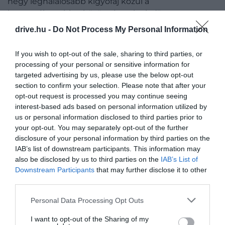
négy leghalálosabb kígyófaj közül a
legveszélyesebb a közönséges krait
(Bungarus
caeruleus)
, mely főként éjszaka aktív és csak akkor
drive.hu -
Do Not Process My Personal Information
támad, ha megzavarják vagy provokálják. Mérge
azonban visszafordíthatatlan bénulást, rövidesen
If you wish to opt-out of the sale, sharing to third parties, or
halált okoz. A közönséges krait könnyen
processing of your personal or sensitive information for
felismerhető, mivel kékesfekete színű testét
targeted advertising by us, please use the below opt-out
sárgásfehér sávok tarkítják.
section to confirm your selection. Please note that after your
opt-out request is processed you may continue seeing
interest-based ads based on personal information utilized by
A másik három legveszélyesebb kígyófaj a
us or personal information disclosed to third parties prior to
térségben:
your opt-out. You may separately opt-out of the further
disclosure of your personal information by third parties on the
Pápaszemes kobra vagy indiai kobra (Naja naja)
IAB’s list of downstream participants. This information may
Russell-vipera (Daboia russelii)
also be disclosed by us to third parties on the
IAB’s List of
Arab efa (Echis carinatus)
Downstream Participants
that may further disclose it to other
third parties.
Please note that this website/app uses one or more Google
Personal Data Processing Opt Outs
services and may gather and store information including but
Ez is érdekelhet!
A világ legnagyobb
not limited to your visit or usage behaviour. You may click to
I want to opt-out of the Sharing of my