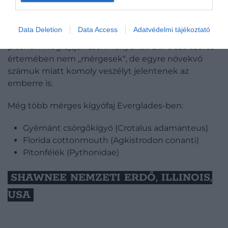
pygmy nevezetű csörgőkígyó okozza
(Sistrurus
miliarius barbouri)
. A vidéken azonban nem a kígyó
Data Deletion
Data Access
Adatvédelmi tájékoztató
marásától kell legjobban tartani, ugyanis az itt élő
pitonok megfojtják zsákmányukat. Bár a szó szoros
értemében nem „mérgesek“, de egyre növekvő
számuk miatt komoly veszélyt jelentenek az
emberre is.
Még több mérges kígyófaj Everglades-ben:
Gyémánt csörgőkígyó (Crotalus adamanteus)
Florida cottonmouth (Agkistrodon conanti)
Pitonfélék (Pythonidae)
SHAWNEE NEMZETI ERDŐ, ILLINOIS,
USA