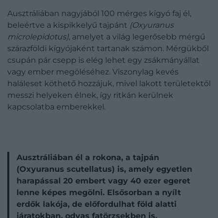
Ausztráliában nagyjából 100 mérges kígyó faj él,
beleértve a kispikkelyű tajpánt
(Oxyuranus
microlepidotus)
, amelyet a világ legerősebb mérgű
szárazföldi kígyójaként tartanak számon. Mérgükből
csupán pár csepp is elég lehet egy zsákmányállat
vagy ember megöléséhez. Viszonylag kevés
haláleset köthető hozzájuk, mivel lakott területektől
messzi helyeken élnek, így ritkán kerülnek
kapcsolatba emberekkel.
Ausztráliában él a rokona, a tajpán
(Oxyuranus scutellatus) is, amely egyetlen
harapással 20 embert vagy 40 ezer egeret
lenne képes megölni. Elsősorban a nyílt
erdők lakója, de előfordulhat föld alatti
járatokban, odvas fatörzsekben is.