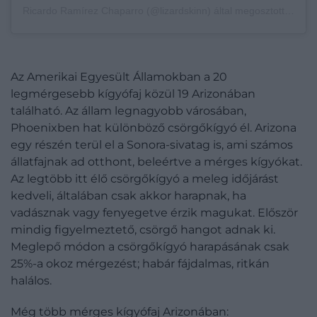
Ricardo Ramírez Chaparro (@lizardskinn) által megosztott bejegyzés
Az Amerikai Egyesült Államokban a 20
legmérgesebb kígyófaj közül 19 Arizonában
található. Az állam legnagyobb városában,
Phoenixben hat különböző csörgőkígyó él. Arizona
egy részén terül el a Sonora-sivatag is, ami számos
állatfajnak ad otthont, beleértve a mérges kígyókat.
Az legtöbb itt élő csörgőkígyó a meleg időjárást
kedveli, általában csak akkor harapnak, ha
vadásznak vagy fenyegetve érzik magukat. Először
mindig figyelmeztető, csörgő hangot adnak ki.
Meglepő módon a csörgőkígyó harapásának csak
25%-a okoz mérgezést; habár fájdalmas, ritkán
halálos.
Még több mérges kígyófaj Arizonában: