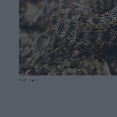
A rákosi vipera