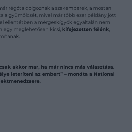
már régóta dolgoznak a szakemberek, a mostani
a a gyümölcsét, mivel már több ezer példány jött
mel ellentétben a mérgeskígyók egyáltalán nem
ban egy meglehetősen kicsi,
kifejezetten félénk
,
ámítanak.
 csak akkor mar, ha már nincs más választása.
lye leteríteni az embert” – mondta a National
ojektmenedzsere.