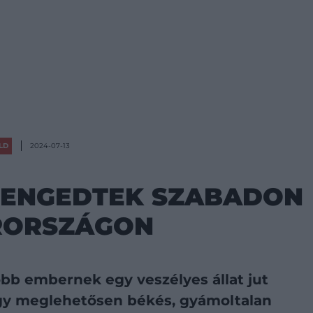
LD
2024-07-13
 ENGEDTEK SZABADON
RORSZÁGON
öbb embernek egy veszélyes állat jut
egy meglehetősen békés, gyámoltalan