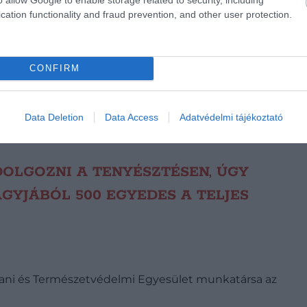
cation functionality and fraud prevention, and other user protection.
CONFIRM
Fotó:
belizar73, Getty Images
Data Deletion
Data Access
Adatvédelmi tájékoztató
OLGOZNI A TENYÉSZTÉSEN, ÚGY
GYJÁBÓL 500 EGYEDES A TELJES
tani és Természetvédelmi Egyesület munkatársa az