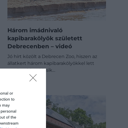
Három imádnivaló
kapibarakölyök született
Debrecenben – videó
Jó hírt közölt a Debrecen Zoo, hiszen az
állatkert három kapibarakölyökkel lett
gazdagabb. A kicsik…
BELFÖLD
sonal or
ection to
ou may
 personal
out of the
 downstream