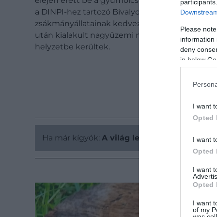
elején érett be a gyümölcse. Mint ahogy a
Nati
participants
a DINPI-hez tartozó Bivalyos tanyánál speciális
Downstream 
zsákmányállatainak kedvező környezetet. A faj
Please note
után kialakult nagyüzemi mezőgazdasági gyako
information 
helyzetbe kerültek.
deny consent
in below Go
Persona
I want t
Opted 
Ha már kígyók:
A világ legnagyobb kígyófa
I want t
Opted 
I want 
Advertis
Opted 
I want t
of my P
was col