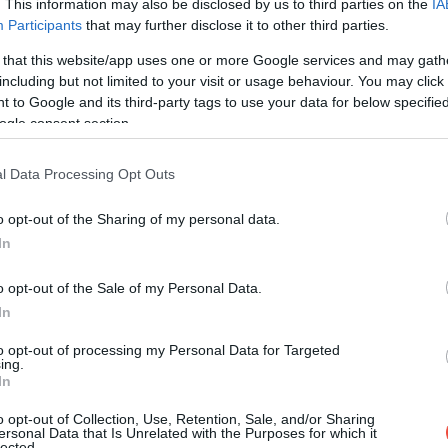
onal Geographic
is kifejti, a szakértők célja az volt, hogy
. This information may also be disclosed by us to third parties on the
IA
 legeltetéssel teremtsék meg a fajnak, valamint a
Participants
that may further disclose it to other third parties.
t ugyanis
nagyon megviselte
a második világháború
 that this website/app uses one or more Google services and may gath
rlat, a városok terjedésével pedig még inkább nehéz
including but not limited to your visit or usage behaviour. You may click 
 to Google and its third-party tags to use your data for below specifi
ogle consent section.
l Data Processing Opt Outs
o opt-out of the Sharing of my personal data.
In
ját találhatták meg az Amazonas mélyén
o opt-out of the Sale of my Personal Data.
In
to opt-out of processing my Personal Data for Targeted
ing.
In
o opt-out of Collection, Use, Retention, Sale, and/or Sharing
ersonal Data that Is Unrelated with the Purposes for which it
lected.