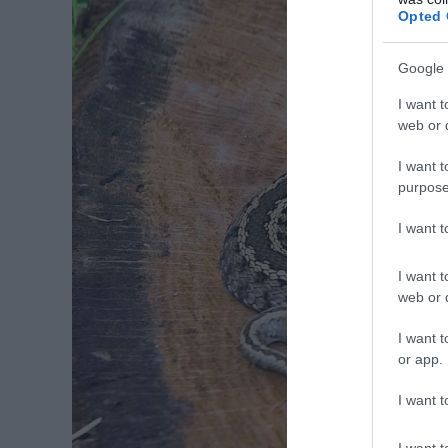
Opted 
Google 
I want t
web or d
I want t
purpose
I want 
I want t
web or d
I want t
or app.
I want t
I want t