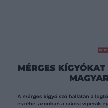
BELFÖ
MÉRGES KÍGYÓKAT
MAGYA
A mérges kígyó szó hallatán a legt
eszébe, azonban a rákosi viperák 