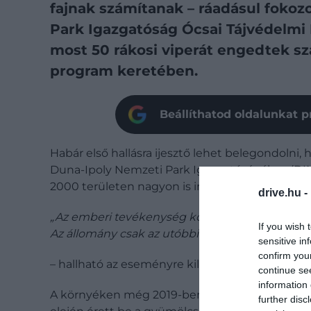
fajnak számítanak – ráadásul fokoz
Park Igazgatóság Ócsai Tájvédelmi
most 50 rákosi viperát engedtek sz
program keretében.
Beállíthatod oldalunkat p
Habár első hallásra ijesztő lehet belegondoln
Duna-Ipoly Nemzeti Park Igazgatóságához (DINP
2000 területen nagyon is indokolt volt ez az in
drive.hu -
„Az emberi tevékenység következtében az eg
If you wish 
Az állomány csak az utóbbi időben kezdett el 
sensitive in
confirm you
– hallható az eseményre kilátogató National G
continue se
information 
A környéken még 2019-ben kezdtek bele a faj
further disc