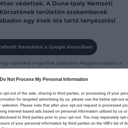
ottan védettek. A Duna-Ipoly Nemzeti
 Körzetének területén szakemberek
abadon egy évek óta tartó tenyésztési
referált forrásként a Google Keresőben
i, hogy viperákat engedtek szabadon Magyarországon, a
I) tartozó, Ócsa és Dabas között elterülő Natura
tézkedés.
Do Not Process My Personal Information
yedszám az 1990-es évekre
drasztikusan lecsökkent
.
to opt-out of the sale, sharing to third parties, or processing of your per
növekedni”
formation for targeted advertising by us, please use the below opt-out s
r selection. Please note that after your opt-out request is processed y
eographic tudósításában.
eing interest-based ads based on personal information utilized by us or
disclosed to third parties prior to your opt-out. You may separately opt-
 megőrzését támogató projektbe, aminek idén nyár
losure of your personal information by third parties on the IAB’s list of