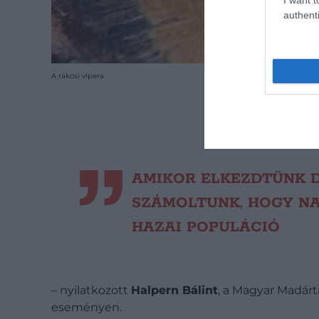
authenti
A rákosi vipera
AMIKOR ELKEZDTÜNK D
SZÁMOLTUNK, HOGY NA
HAZAI POPULÁCIÓ
– nyilatkozott
Halpern Bálint
, a Magyar Madár
eseményen.