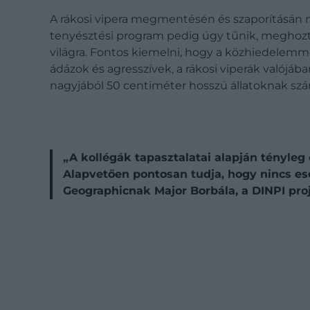
A rákosi vipera megmentésén és szaporításán 
tenyésztési program pedig úgy tűnik, meghozt
világra. Fontos kiemelni, hogy a közhiedelem
ádázok és agresszívek, a rákosi viperák valójá
nagyjából 50 centiméter hosszú állatoknak sz
„A kollégák tapasztalatai alapján tényleg
Alapvetően pontosan tudja, hogy nincs esé
Geographicnak Major Borbála, a DINPI pr