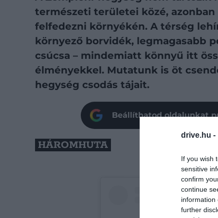
természeti területei közé, azonban 
felfedezni környékén. A térség leh
környező borvidék, legmagasabb po
csúcsa – mindemiatt könnyű itt öss
élményekkel. Mutatunk is öt csend
hegység csodás tájait.
Beállíthatod oldalunkat p
drive.hu -
HÁROMHUTA
If you wish 
sensitive in
confirm you
continue se
information 
further disc