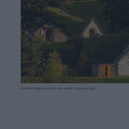
Gombos-hegyi pincesor, Hercegkút, Magyarország