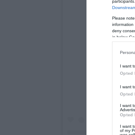
participants
Downstream 
Please note
information 
deny consent
in below Go
Persona
I want t
Opted 
View this
I want t
Opted 
I want 
Advertis
Opted 
I want t
of my P
was col