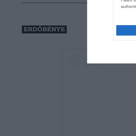
authenti
ERDŐBÉNYE