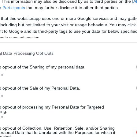
. This information may also be disclosed by us to third parties on the
IA
Participants
that may further disclose it to other third parties.
 that this website/app uses one or more Google services and may gath
including but not limited to your visit or usage behaviour. You may click 
 to Google and its third-party tags to use your data for below specifi
ogle consent section.
l Data Processing Opt Outs
o opt-out of the Sharing of my personal data.
In
 post on Instagram
o opt-out of the Sale of my Personal Data.
In
to opt-out of processing my Personal Data for Targeted
ing.
In
o opt-out of Collection, Use, Retention, Sale, and/or Sharing
ersonal Data that Is Unrelated with the Purposes for which it
lected.