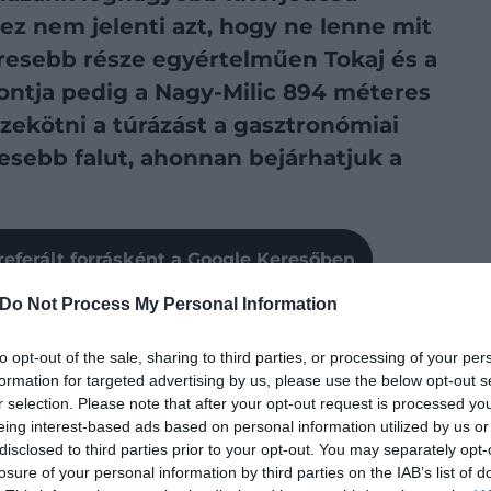
ez nem jelenti azt, hogy ne lenne mit
íresebb része egyértelműen Tokaj és a
ntja pedig a Nagy-Milic 894 méteres
zekötni a túrázást a gasztronómiai
esebb falut, ahonnan bejárhatjuk a
referált forrásként a Google Keresőben
Do Not Process My Personal Information
to opt-out of the sale, sharing to third parties, or processing of your per
formation for targeted advertising by us, please use the below opt-out s
r selection. Please note that after your opt-out request is processed y
eing interest-based ads based on personal information utilized by us or
disclosed to third parties prior to your opt-out. You may separately opt-
losure of your personal information by third parties on the IAB’s list of