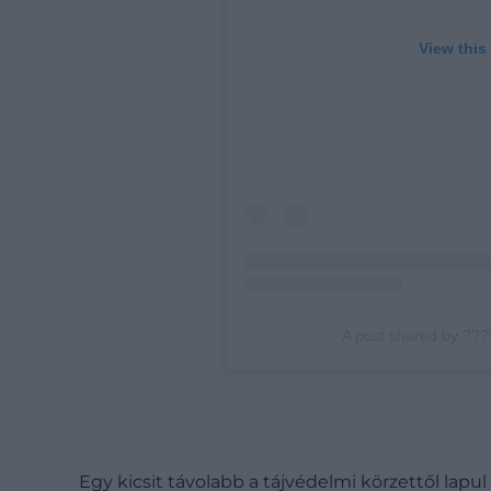
View this
A post shared by ?
Egy kicsit távolabb a tájvédelmi körzettől lapu