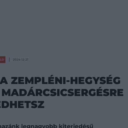
LD
2024-12-21
 A ZEMPLÉNI-HEGYSÉG
 MADÁRCSICSERGÉSRE
EDHETSZ
hazánk legnagyobb kiterjedésű