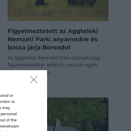
Figyelmeztetett az Aggteleki
Nemzeti Park: anyamedve és
bocsa járja Borsodot
Az Aggteleki Nemzeti Park Igazgatóság
figyelmeztetést adott ki, miután egyik
munkatársuk egy…
BELFÖLD
sonal or
ection to
ou may
 personal
out of the
 downstream