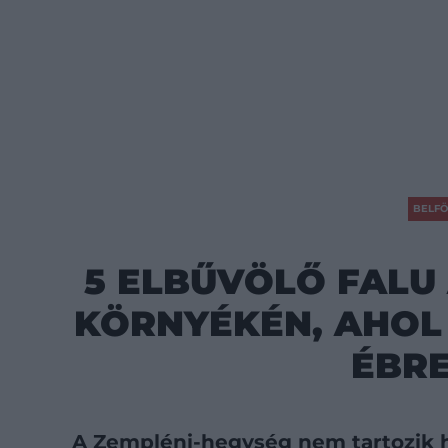
BELFÖ
5 ELBŰVÖLŐ FALU
KÖRNYÉKÉN, AHOL
ÉBR
A Zempléni-hegység nem tartozik 