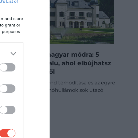
B’s List of
er and store
to grant or
ed purposes
Coolcation magyar módra: 5
hegyvidéki falu, ahol elbújhatsz
a kánikula elől
A „coolcation” trend térhódítása és az egyre
szélsőségesebb hőhullámok sok utazó
figyelmét a…
BELFÖLD