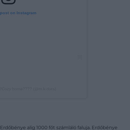
 post on Instagram
???Cozy home???? (@m.k.dora)
l Erdőbénye alig 1000 főt számláló faluja. Erdőbénye