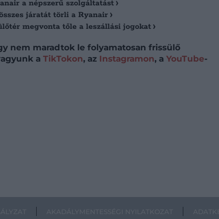
yanair a népszerű szolgáltatást
sszes járatát törli a Ryanair
lőtér megvonta tőle a leszállási jogokat
így nem maradtok le folyamatosan frissülő
 vagyunk a
TikTokon
, az
Instagramon
, a
YouTube
-
BÁLYZAT
AKADÁLYMENTESSÉGI NYILATKOZAT
ADATKE