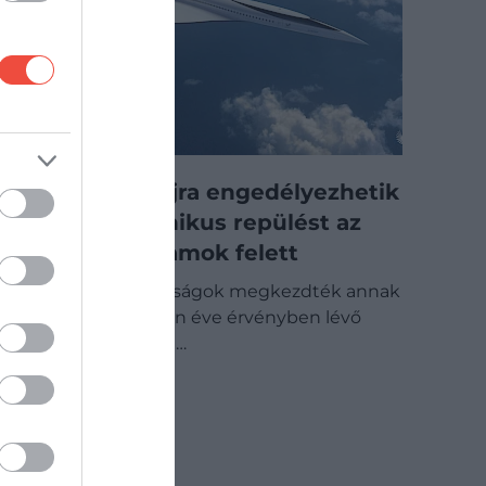
50 év után újra engedélyezhetik
a szuperszonikus repülést az
Egyesült Államok felett
Az amerikai hatóságok megkezdték annak
a több mint ötven éve érvényben lévő
szabályozásnak a…
CHECK-IN