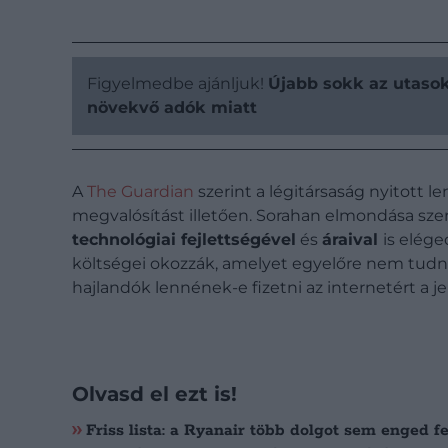
Figyelmedbe ajánljuk!
Újabb sokk az utasokn
növekvő adók miatt
A
The Guardian
szerint a légitársaság nyitott l
megvalósítást illetően. Sorahan elmondása szer
technológiai fejlettségével
és
áraival
is elég
költségei okozzák, amelyet egyelőre nem tudna
hajlandók lennének-e fizetni az internetért a je
Olvasd el ezt is!
Friss lista: a Ryanair több dolgot sem enged fe