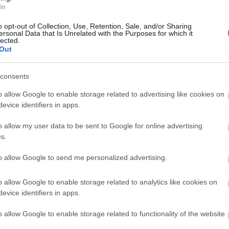
z úti célokon vágja vissza a járatait a Ryanair 2026-
In
o opt-out of Collection, Use, Retention, Sale, and/or Sharing
ersonal Data that Is Unrelated with the Purposes for which it
lected.
Out
consents
rábban
nemleges választ adott arra a kérdésre, hogy a
válik-e a szolgáltatás. Döntését azzal indokolta, hogy
o allow Google to enable storage related to advertising like cookies on
s többlet légellenállást okozna, ami éves szinten
200-
evice identifiers in apps.
 5 milliárd dolláros kerozinköltségét.
o allow my user data to be sent to Google for online advertising
s.
to allow Google to send me personalized advertising.
o allow Google to enable storage related to analytics like cookies on
evice identifiers in apps.
o allow Google to enable storage related to functionality of the website