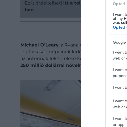
Ez is érdekelhet!
Itt a teljes lista: ezeken a
Opted 
ban
I want t
of my P
was col
Opted 
Google 
Michael O’Leary
, a Ryanair vezérigazgatója
ko
légitársaság gépeinek fedélzetén is elérhetővé 
I want t
az antennák felszerelése körülbelül 2 százaléko
web or d
250 millió dollárral növelné
a Ryanair nagyjából
I want t
purpose
I want 
I want t
web or d
I want t
or app.