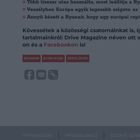
Több tízezer utas használta, most leállítja a R
Veszélyben Európa egyik legszebb szigete: az ö
Annyit késett a Ryanair, hogy egy európai repü
Kövessétek a közösségi csatornáinkat is, 
tartalmainkról: Drive Magazine néven ott
on és a
Facebookon
is!
RYANAIR
ELON MUSK
REPÜLŐGÉP
IMPRESSZUM
MÉDIAAJÁNLÓ
COOKIE SZA