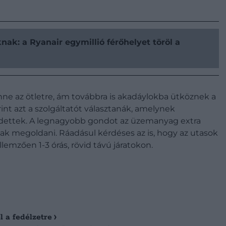
ak: a Ryanair egymillió férőhelyet töröl a
enne az ötletre, ám továbbra is akadáylokba ütköznek a
int azt a szolgáltatót választanák, amelynek
edettek. A legnagyobb gondot az üzemanyag extra
k megoldani. Ráadásul kérdéses az is, hogy az utasok
llemzően 1-3 órás, rövid távú járatokon.
l a fedélzetre