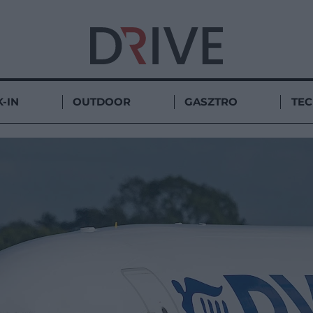
-IN
OUTDOOR
GASZTRO
TE