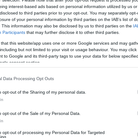
r selection. Please note that after your opt-out request is processed y
evezetését. Neil Sorahan, a légitársaság
eing interest-based ads based on personal information utilized by us or
s elsősorban technológiai és költségbeli
disclosed to third parties prior to your opt-out. You may separately opt-
losure of your personal information by third parties on the IAB’s list of
. This information may also be disclosed by us to third parties on the
IA
Participants
that may further disclose it to other third parties.
referált forrásként a Google Keresőben
 that this website/app uses one or more Google services and may gath
including but not limited to your visit or usage behaviour. You may click 
 to Google and its third-party tags to use your data for below specifi
zel hétezer műholdból álló hálózat, amely a
ogle consent section.
gyorsan képes adatokat továbbítani. Ez annak
ályán keringenek a Föld körül.
l Data Processing Opt Outs
számára vált vonzóvá: 2025 februárjától elsőként
o opt-out of the Sharing of my personal data.
nem sokkal később pedig az
Air France
és
In
inkkel leszerződők sorához. A
Lufthansa Grouphoz
tóan 2026 második felétől internetezhetnek az utasok.
o opt-out of the Sale of my Personal Data.
In
to opt-out of processing my Personal Data for Targeted
ing.