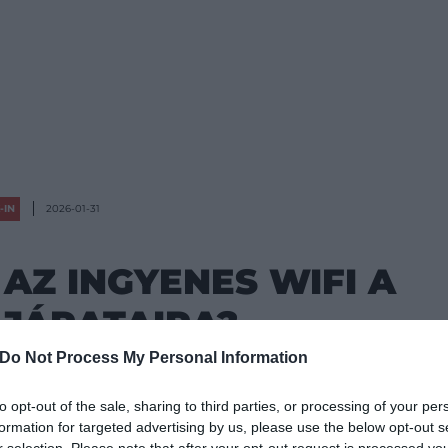
-IN
2026-01-31
AZ INGYENES WIFI A
 JÁRATAIRA?
Do Not Process My Personal Information
n elzárkózott az Elon Muskhoz tartozó
to opt-out of the sale, sharing to third parties, or processing of your per
aló együttműködéstől, most azonban mégis
formation for targeted advertising by us, please use the below opt-out s