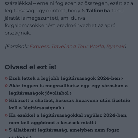
százalékkal – emelni fog ezen az összegen, ezért az a
légitársaság úgy döntött, hogy 6
Tallinnba
tartó
járatát is megszünteti, ami durva
forgalomcsökkenést eredményezhet az apró
országnak.
(Források:
Express
,
Travel and Tour World
,
Ryanair
)
Olvasd el ezt is!
Ezek lettek a legjobb légitársaságok 2024-ben
Akár ingyen is megszállhatsz egy-egy városban a
légitársaságok jóvoltából
Hibázott a chatbot, hosszas huzavona után fizetnie
kell a légitársaságnak
Ha ezekkel a légitársaságokkal repülsz 2024-ben,
nem kell aggódnod a késések miatt
5 állatbarát légitársaság, amelyben nem fogsz
csalódni