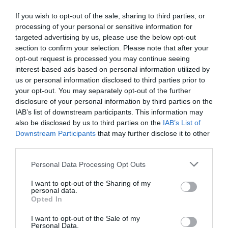
repülőgépet, ami különösen kellemetlen
If you wish to opt-out of the sale, sharing to third parties, or
meglepetés a jubileumi szentévben, hiszen az olasz
processing of your personal or sensitive information for
fővárosban 30 milliónál is több látogatóra
targeted advertising by us, please use the below opt-out
számítanak idén.
section to confirm your selection. Please note that after your
opt-out request is processed you may continue seeing
interest-based ads based on personal information utilized by
us or personal information disclosed to third parties prior to
your opt-out. You may separately opt-out of the further
disclosure of your personal information by third parties on the
IAB’s list of downstream participants. This information may
also be disclosed by us to third parties on the
IAB’s List of
Downstream Participants
that may further disclose it to other
third parties.
Please note that this website/app uses one or more Google
Personal Data Processing Opt Outs
services and may gather and store information including but
not limited to your visit or usage behaviour. You may click to
I want to opt-out of the Sharing of my
personal data.
grant or deny consent to Google and its third-party tags to
Opted In
use your data for below specified purposes in below Google
consent section.
I want to opt-out of the Sale of my
Párizs, Franciaország
Fotó:
Pedro Lastra, Unsplash.
Personal Data.