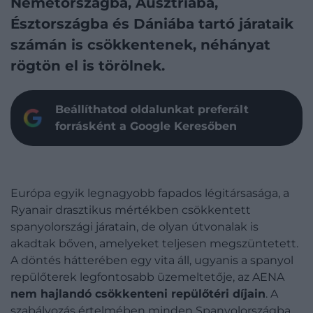
Németországba, Ausztriába,
Észtországba és Dániába tartó járataik
számán is csökkentenek, néhányat
rögtön el is törölnek.
Beállíthatod oldalunkat preferált
forrásként a Google Keresőben
Európa egyik legnagyobb fapados légitársasága, a
Ryanair drasztikus mértékben csökkentett
spanyolországi járatain, de olyan útvonalak is
akadtak bőven, amelyeket teljesen megszüntetett.
A döntés hátterében egy vita áll, ugyanis a spanyol
repülőterek legfontosabb üzemeltetője, az AENA
nem hajlandó csökkenteni repülőtéri díjain
. A
szabályozás értelmében minden Spanyolországba