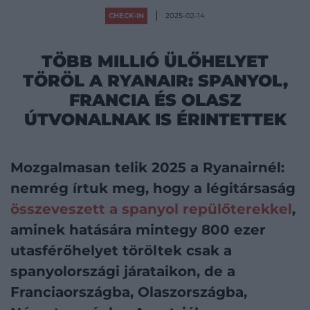
CHECK-IN
2025-02-14
TÖBB MILLIÓ ÜLŐHELYET
TÖRÖL A RYANAIR: SPANYOL,
FRANCIA ÉS OLASZ
ÚTVONALNAK IS ÉRINTETTEK
Mozgalmasan telik 2025 a Ryanairnél:
nemrég írtuk meg, hogy a légitársaság
összeveszett a spanyol repülőterekkel
,
aminek hatására mintegy 800 ezer
utasférőhelyet töröltek csak a
spanyolországi járataikon, de a
Franciaországba, Olaszországba,