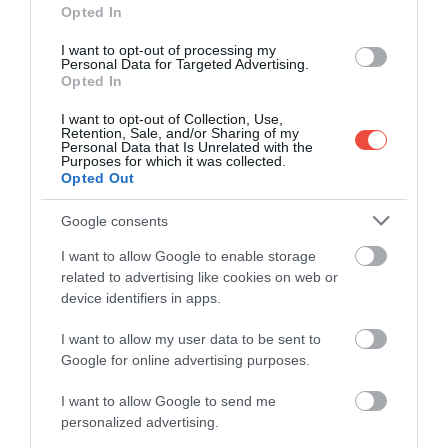
Opted In
I want to opt-out of processing my
Personal Data for Targeted Advertising.
Opted In
I want to opt-out of Collection, Use,
Ez is érdekelhet:
Ryanairrel utazol? Ezekre a
Retention, Sale, and/or Sharing of my
Personal Data that Is Unrelated with the
változásokra kell figyelned 2025-ben
Purposes for which it was collected.
Opted Out
Google consents
Csakúgy feszült helyzet alakult ki
I want to allow Google to enable storage
Ausztriával, Dániával, Észtországgal,
related to advertising like cookies on web or
Németországgal és Franciaországgal,
device identifiers in apps.
ugyanis mindegyik ország emelt az
utasonként fizetendő adón.
I want to allow my user data to be sent to
Google for online advertising purposes.
Ausztriában
12 eurót kérnek a légitársaságoktól,
ami a Ryanair szerint túl magas és „aláássa az ország
I want to allow Google to send me
versenyképességét". A dániai
Aaalborg Airport
personalized advertising.
nemrég jelentette be, hogy márciustól utasonként