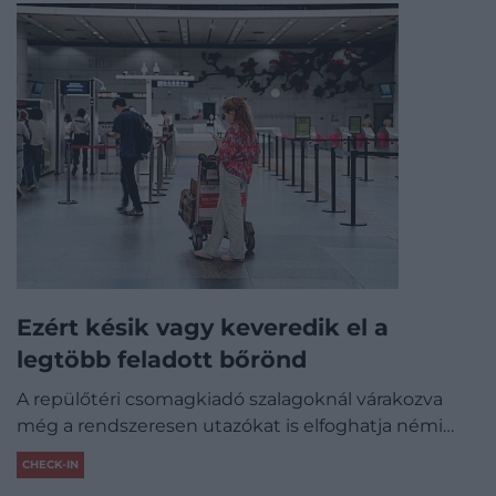
Ezért késik vagy keveredik el a
legtöbb feladott bőrönd
A repülőtéri csomagkiadó szalagoknál várakozva
még a rendszeresen utazókat is elfoghatja némi…
CHECK-IN