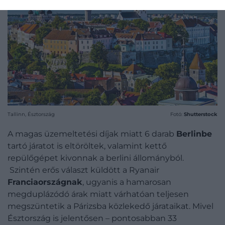
Tallinn, Észtország
Fotó:
Shutterstock
A magas üzemeltetési díjak miatt 6 darab
Berlinbe
tartó járatot is eltöröltek, valamint kettő
repülőgépet kivonnak a berlini állományból.
Szintén erős választ küldött a Ryanair
Franciaországnak
, ugyanis a hamarosan
megduplázódó árak miatt várhatóan teljesen
megszüntetik a Párizsba közlekedő járataikat. Mivel
Észtország is jelentősen – pontosabban 33