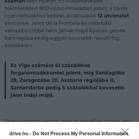
számán
idén nyáron. Ez utasférőhelyek
tekintetében 800 ezres elmaradást jelent a tavaly
nyári időszakhoz képest, a változások
12 útvonalat
érintenek. Jerez de la Frontera és Valladolid
városaiba többé nem járnak majd Ryanair-gépek,
Santiagóba pedig eggyel kevesebb repülő fog
közlekedni.
Ez Vigo számára 61 százalékos
forgalomcsökkenést jelent, míg Santiagóba
28, Zaragozába 20, Asztúria régiójába 11,
Santanderbe pedig 5 százalékkal kevesebb
járat indul majd.
Spanyolország viszont nem az egyetlen ország, ami
megsínylette a Ryanair új döntéseit.
Róma
drive.hu -
Do Not Process My Personal Information
Fiumicino
repülőteréről is kivonnak egy