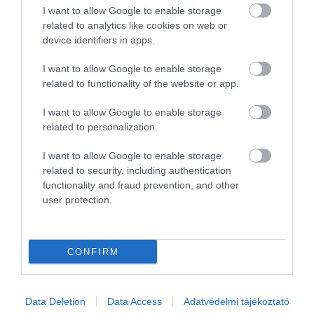
I want to allow Google to enable storage
50 koronára (kb. 6,7 euróra) emelik a repülőtéri díjat,
related to analytics like cookies on web or
aminek hatására az ír cég teljesen beszünteti a
device identifiers in apps.
városba közlekedő járatait. Hasonló sorsra jutott
Dánia második legforgalmasabb repülőtere, a
I want to allow Google to enable storage
Billund Airport
is, ahonnan március 31-gyel vonul ki
related to functionality of the website or app.
a légitársaság.
I want to allow Google to enable storage
related to personalization.
A Ryanair becslései szerint Dánia így csak
I want to allow Google to enable storage
a nyári hónapok alatt 1,7 millió utastól és 32
related to security, including authentication
járattól esik majd el. Ez a szám már az
functionality and fraud prevention, and other
ország turizmusára, így gazdaságára is
user protection.
hatással lehet, hiszen mindkét város
kifejezetten népszerű a turisták körében is.
CONFIRM
Data Deletion
Data Access
Adatvédelmi tájékoztató