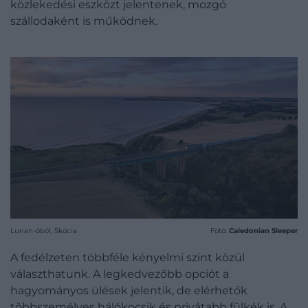
közlekedési eszközt jelentenek, mozgó
szállodaként is működnek.
Lunan-öböl, Skócia
Fotó:
Caledonian Sleeper
A fedélzeten többféle kényelmi szint közül
választhatunk. A legkedvezőbb opciót a
hagyományos ülések jelentik, de elérhetők
többszemélyes hálókocsik és privátabb fülkék is. A