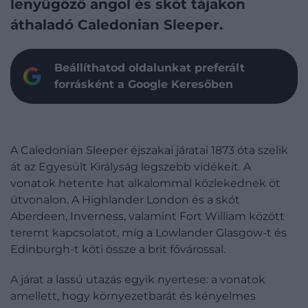
lenyűgöző angol és skót tájakon
áthaladó Caledonian Sleeper.
Beállíthatod oldalunkat preferált
forrásként a Google Keresőben
A Caledonian Sleeper éjszakai járatai 1873 óta szelik
át az Egyesült Királyság legszebb vidékeit. A
vonatok hetente hat alkalommal közlekednek öt
útvonalon. A Highlander London és a skót
Aberdeen, Inverness, valamint Fort William között
teremt kapcsolatot, míg a Lowlander Glasgow-t és
Edinburgh-t köti össze a brit fővárossal.
A járat a lassú utazás egyik nyertese: a vonatok
amellett, hogy környezetbarát és kényelmes