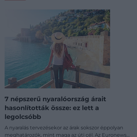
7 népszerű nyaralóország árait
hasonlították össze: ez lett a
legolcsóbb
A nyaralás tervezésekor az árak sokszor éppolyan
meghatározók, mint maga az úti cél. Az Euronews…