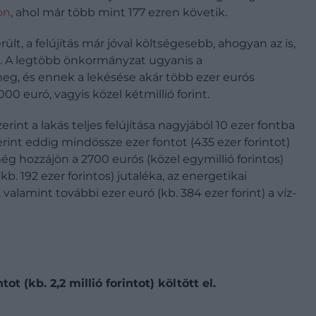
on
, ahol már több mint 177 ezren követik.
t, a felújítás már jóval költségesebb, ahogyan az is,
e. A legtöbb önkormányzat ugyanis a
eg, és ennek a lekésése akár több ezer eurós
0 euró, vagyis közel kétmillió forint.
int a lakás teljes felújítása nagyjából 10 ezer fontba
 szerint eddig mindössze ezer fontot (435 ezer forintot)
g hozzájön a 2700 eurós (közel egymillió forintos)
kb. 192 ezer forintos) jutaléka, az energetikai
 valamint további ezer euró (kb. 384 ezer forint) a víz-
 (kb. 2,2 millió forintot) költött el.