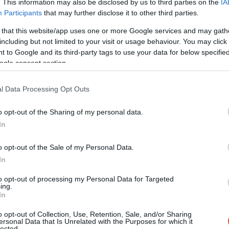
. This information may also be disclosed by us to third parties on the
IA
Participants
that may further disclose it to other third parties.
 that this website/app uses one or more Google services and may gath
including but not limited to your visit or usage behaviour. You may click 
 to Google and its third-party tags to use your data for below specifi
ogle consent section.
l Data Processing Opt Outs
o opt-out of the Sharing of my personal data.
In
o opt-out of the Sale of my Personal Data.
In
to opt-out of processing my Personal Data for Targeted
ing.
In
 post on Instagram
o opt-out of Collection, Use, Retention, Sale, and/or Sharing
ersonal Data that Is Unrelated with the Purposes for which it
lected.