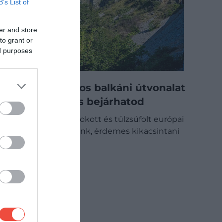
B’s List of
er and store
to grant or
ed purposes
Ezt a látványos balkáni útvonalat
autó nélkül is bejárhatod
Ha nem a megszokott és túlzsúfolt európai
úti célokra vágyunk, érdemes kikacsintani
a…
DRIVE-TIPP