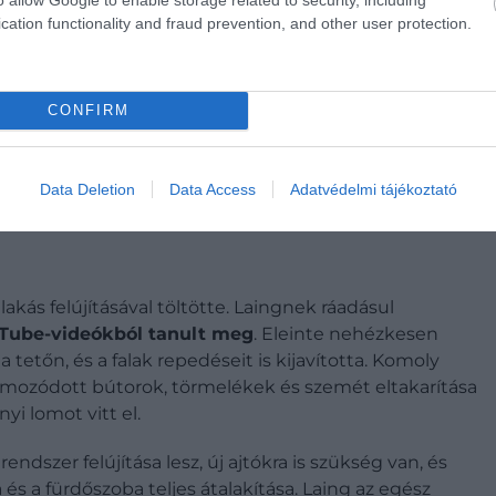
cation functionality and fraud prevention, and other user protection.
BŐL VETTEM EGY REPÜLŐJEGYET
CONFIRM
SÁROLTAM AZ EGYIK ELSŐ
T MEGLÁTTAM
Data Deletion
Data Access
Adatvédelmi tájékoztató
a lakás felújításával töltötte. Laingnek ráadásul
Tube-videókból tanult meg
. Eleinte nehézkesen
a tetőn, és a falak repedéseit is kijavította. Komoly
halmozódott bútorok, törmelékek és szemét eltakarítása
yi lomot vitt el.
ndszer felújítása lesz, új ajtókra is szükség van, és
s a fürdőszoba teljes átalakítása. Laing az egész