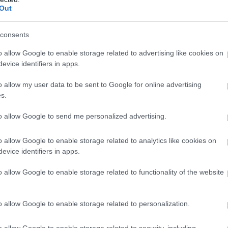
Out
consents
o allow Google to enable storage related to advertising like cookies on
evice identifiers in apps.
o allow my user data to be sent to Google for online advertising
s.
eorge Laing (@george_laing_)
to allow Google to send me personalized advertising.
o allow Google to enable storage related to analytics like cookies on
evice identifiers in apps.
o allow Google to enable storage related to functionality of the website
oriban hónapról hónapra élt Londonban, és esélye sem
 egy saját otthonra. A pandémia alatt ráadásul
 ért, így végül egy nagy kockázatot vállalt: belevágott
o allow Google to enable storage related to personalization.
o allow Google to enable storage related to security, including