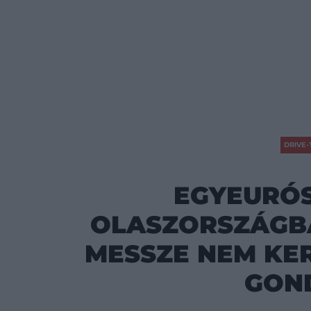
DRIVE-
EGYEURÓS
OLASZORSZÁGBA
MESSZE NEM KER
GON