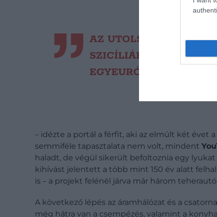
authenti
AZ UTOLSÓ FIZETÉSEM
SZICÍLIÁBA, ÉS MEGVÁ
EGYEURÓS HÁZAT, AMI
– idézte a portál a férfit, aki az elmúlt két évet 
semmiféle tapasztalata nem volt, mindent
You
haladt, de végül sikerült befoltoznia egy lyukat 
kihívást jelentett a több mint 150 év alatt fel
is – a projekt felénél járva már három teherautón
A következő lépés az áramhálózat és a csatornare
még hátra van a csempézés, valamint a konyha é