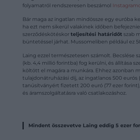
folyamatról rendszeresen beszámol
Instagram
Bár maga az ingatlan mindössze egy euróba kerül
ha ezt nem sikerül valakinek időben befejezni
szerződéskötéskor
teljesítési határidőt
szab m
büntetéssel járhat. Mussomeliben például ez 500
Laing ezzel természetesen számolt. Becslése szer
(kb. 4,4 millió forintba) fog kerülni, és állítása
költött el magára a munkára. Ehhez azonban mé
tulajdonátruházási díj, az ingatlanos 500 eurós (
tanúsítványért fizetett 200 euró (77 ezer forint),
és áramszolgáltatásra való csatlakozáshoz.
Mindent összevetve Laing eddig 5 ezer fontot