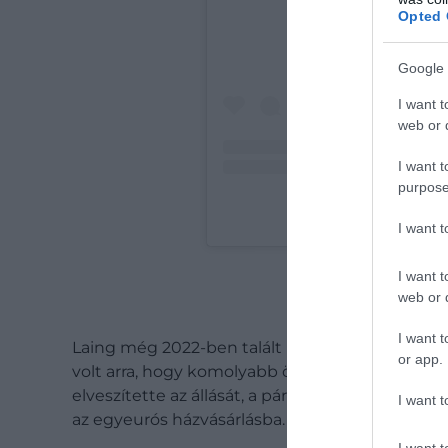
Opted 
Google 
I want t
web or d
I want t
purpose
A post shared by G
I want 
I want t
web or d
I want t
Laing még 2022-ben talált rá a programra. Akk
or app.
volt arra, hogy komolyabb összeget félretegyen
elveszítette az állását, a párkapcsolata is véget
I want t
az egyeurós házvásárlásba.
I want t