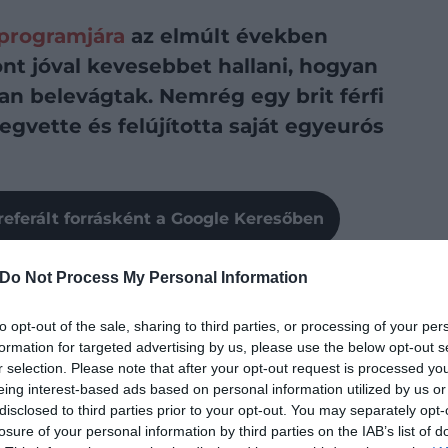
programjára
az elmúlt években
zont jóval kevesebbet hallani, hogyan
ban belevágtak. Nemrég egy brit férfi
egvette és felújította saját egyeurós
referált forrásként a Google Keresőben
ogy a helyi önkormányzatok mindössze egyetlen
Do Not Process My Personal Information
gatlanokat. A cél az elnéptelenedő települések
zők a helyi gazdaságot is erősítsék. A hasonló
to opt-out of the sale, sharing to third parties, or processing of your per
eliben pedig különösen: az Immobiliare Siciliana
formation for targeted advertising by us, please use the below opt-out s
r selection. Please note that after your opt-out request is processed y
tt ház talált új tulajdonosra.
eing interest-based ads based on personal information utilized by us or
disclosed to third parties prior to your opt-out. You may separately opt-
sárolta meg, aki a Sky Newsnak nemrég tapasztalatairól
losure of your personal information by third parties on the IAB’s list of