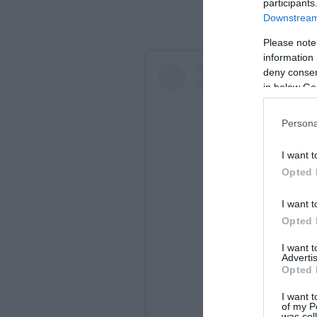
participants
Downstream 
Please note
information 
deny consent
in below Go
Persona
I want t
Opted 
I want t
Opted 
I want 
Advertis
Opted 
View this
I want t
of my P
was col