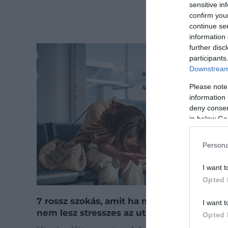
sensitive in
confirm you
continue se
information 
further disc
participants
Downstream 
Please note
information 
deny consent
in below Go
Persona
I want t
Opted 
7 rossz szokás, amit ha megváltoztatsz,
I want t
nem lesz stresszes az utazás
Opted 