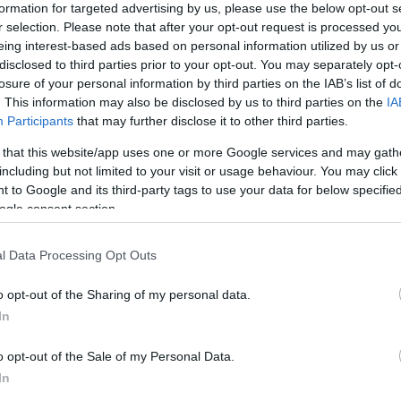
formation for targeted advertising by us, please use the below opt-out s
r selection. Please note that after your opt-out request is processed y
eing interest-based ads based on personal information utilized by us or
disclosed to third parties prior to your opt-out. You may separately opt-
losure of your personal information by third parties on the IAB’s list of
. This information may also be disclosed by us to third parties on the
IA
Participants
that may further disclose it to other third parties.
 that this website/app uses one or more Google services and may gath
including but not limited to your visit or usage behaviour. You may click 
 to Google and its third-party tags to use your data for below specifi
ogle consent section.
l Data Processing Opt Outs
o opt-out of the Sharing of my personal data.
In
Ha olcsóbban megúsznád: 4 radar alatti
o opt-out of the Sale of my Personal Data.
síterep Európában
In