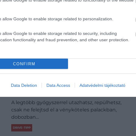
o allow Google to enable storage related to functionality of the website
o allow Google to enable storage related to personalization.
o allow Google to enable storage related to security, including
cation functionality and fraud prevention, and other user protection.
CONFIRM
Elfelejtetted a gyógyszert becsomagolni?
Data Deletion
Data Access
Adatvédelmi tájékoztató
Semmi pánik!
A legtöbb gyógyszerrel utazhatsz, repülhetsz,
csak ne felejtsd el a vényköteles palackban,
dobozban…
DRIVE-TIPP