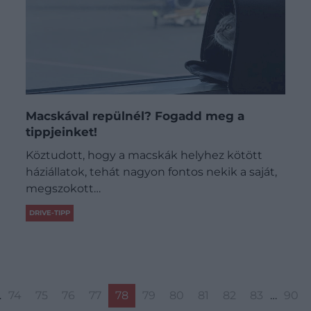
Macskával repülnél? Fogadd meg a
tippjeinket!
Köztudott, hogy a macskák helyhez kötött
háziállatok, tehát nagyon fontos nekik a saját,
megszokott…
DRIVE-TIPP
…
74
75
76
77
78
79
80
81
82
83
…
90