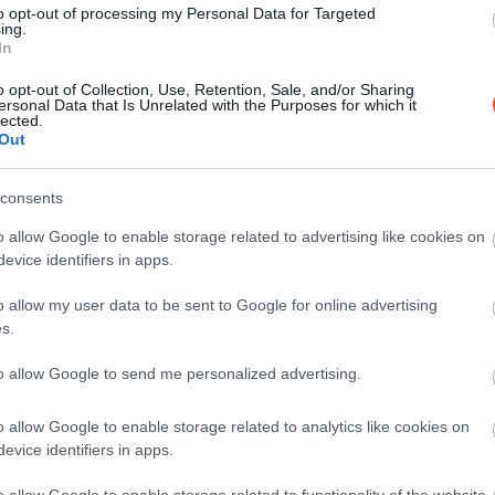
Lassan kezdődik a síszezon, így nem árt minél
to opt-out of processing my Personal Data for Targeted
ing.
korábban lefoglalni a téli vakációt a havas…
In
o opt-out of Collection, Use, Retention, Sale, and/or Sharing
DRIVE-TIPP
ersonal Data that Is Unrelated with the Purposes for which it
lected.
Out
consents
o allow Google to enable storage related to advertising like cookies on
evice identifiers in apps.
o allow my user data to be sent to Google for online advertising
s.
to allow Google to send me personalized advertising.
o allow Google to enable storage related to analytics like cookies on
evice identifiers in apps.