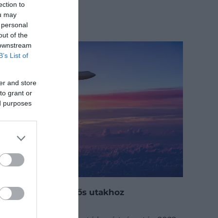
ection to
ou may
 personal
out of the
 downstream
B’s List of
er and store
to grant or
ed purposes
Okostippek repülős utakhoz