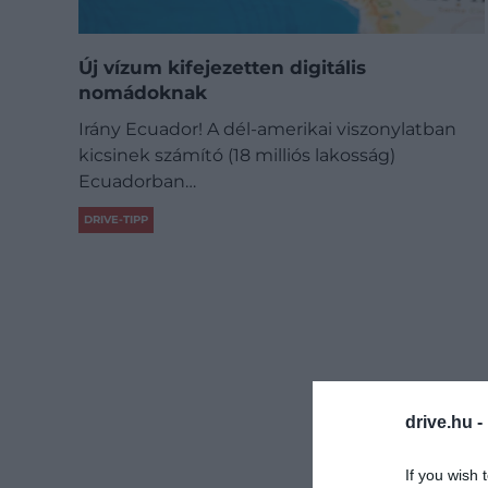
Új vízum kifejezetten digitális
nomádoknak
Irány Ecuador! A dél-amerikai viszonylatban
kicsinek számító (18 milliós lakosság)
Ecuadorban…
DRIVE-TIPP
drive.hu -
If you wish 