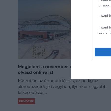
I want t
or app.
I want t
I want t
authenti
Megjelent a november-decemberi Drive,
olvasd online is!
Küszöbön az ünnepi időszak, ez pedig az
álmodozás ideje is egyben, ilyenkor nagyobb
lelkesedéssel…
DRIVE-TIPP