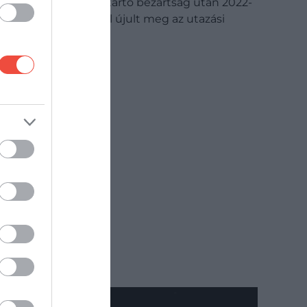
Hosszú hónapokig tartó bezártság után 2022-
ben hatalmas erővel újult meg az utazási
kedv…
DRIVE-TIPP