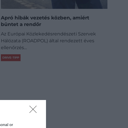
Apró hibák vezetés közben, amiért
büntet a rendőr
Az Európai Közlekedésrendészeti Szervek
Hálózata (ROADPOL) által rendezett éves
ellenőrzés…
DRIVE-TIPP
sonal or