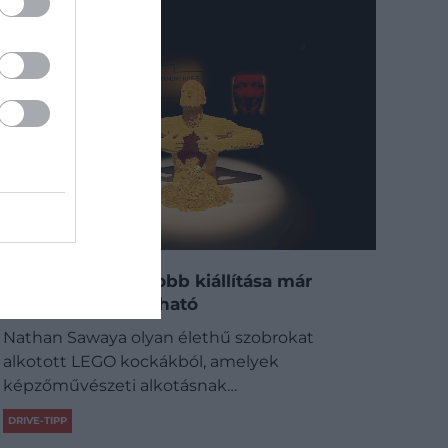
A világ egyik legjobb kiállítása már
Budapesten is látható
Nathan Sawaya olyan élethű szobrokat
alkotott LEGO kockákból, amelyek
képzőművészeti alkotásnak…
DRIVE-TIPP