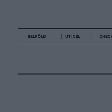
BELFÖLD
ÚTI CÉL
CHECK