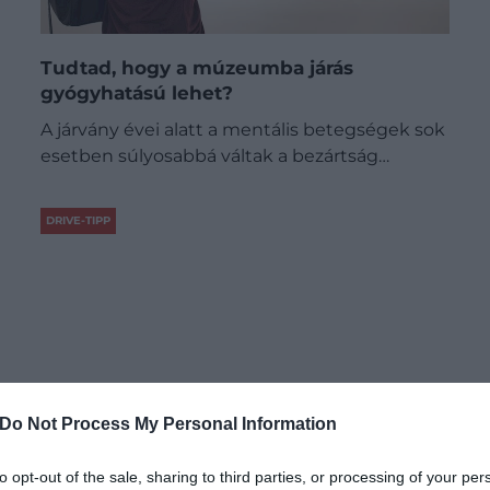
Tudtad, hogy a múzeumba járás
gyógyhatású lehet?
A járvány évei alatt a mentális betegségek sok
esetben súlyosabbá váltak a bezártság…
DRIVE-TIPP
Do Not Process My Personal Information
to opt-out of the sale, sharing to third parties, or processing of your per