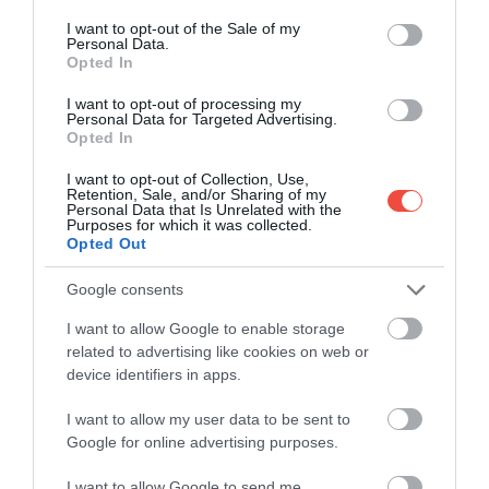
meglehetősen laktatók, így akár ebédnek is
consent section.
I want to opt-out of the Sale of my
beillenek városnézés közben. Pékségekben és
Personal Data.
Opted In
street foodként is árulják.
I want to opt-out of processing my
Personal Data for Targeted Advertising.
Opted In
I want to opt-out of Collection, Use,
Retention, Sale, and/or Sharing of my
Personal Data that Is Unrelated with the
Purposes for which it was collected.
Opted Out
Google consents
I want to allow Google to enable storage
related to advertising like cookies on web or
device identifiers in apps.
I want to allow my user data to be sent to
Fotó: Shutterstock
Google for online advertising purposes.
GOMBASALÁTA
I want to allow Google to send me