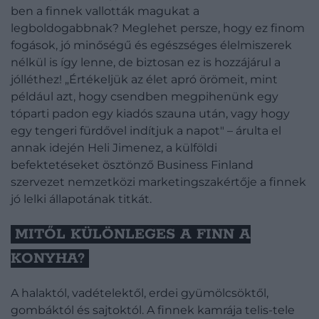
ben a finnek vallották magukat a
legboldogabbnak? Meglehet persze, hogy ez finom
fogások, jó minőségű és egészséges élelmiszerek
nélkül is így lenne, de biztosan ez is hozzájárul a
jólléthez! „Értékeljük az élet apró örömeit, mint
például azt, hogy csendben megpihenünk egy
tóparti padon egy kiadós szauna után, vagy hogy
egy tengeri fürdővel indítjuk a napot" – árulta el
annak idején Heli Jimenez, a külföldi
befektetéseket ösztönző Business Finland
szervezet nemzetközi marketingszakértője a finnek
jó lelki állapotának titkát.
MITŐL KÜLÖNLEGES A FINN A
KONYHA?
A halaktól, vadételektől, erdei gyümölcsöktől,
gombáktól és sajtoktól. A finnek kamrája telis-tele