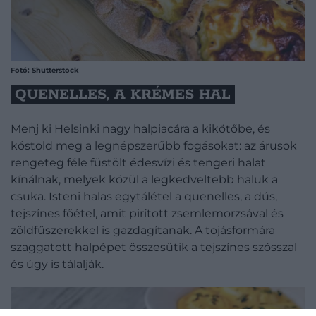
Fotó: Shutterstock
QUENELLES, A KRÉMES HAL
Menj ki Helsinki nagy halpiacára a kikötőbe, és
kóstold meg a legnépszerűbb fogásokat: az árusok
rengeteg féle füstölt édesvízi és tengeri halat
kínálnak, melyek közül a legkedveltebb haluk a
csuka. Isteni halas egytálétel a quenelles, a dús,
tejszínes főétel, amit pirított zsemlemorzsával és
zöldfűszerekkel is gazdagítanak. A tojásformára
szaggatott halpépet összesütik a tejszínes szósszal
és úgy is tálalják.