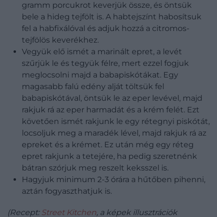
gramm porcukrot keverjük össze, és öntsük
bele a hideg tejfölt is. A habtejszínt habosítsuk
fel a habfixálóval és adjuk hozzá a citromos-
tejfölös keverékhez.
Vegyük elő ismét a marinált epret, a levét
szűrjük le és tegyük félre, mert ezzel fogjuk
meglocsolni majd a babapiskótákat. Egy
magasabb falú edény alját töltsük fel
babapiskótával, öntsük le az eper levével, majd
rakjuk rá az eper harmadát és a krém felét. Ezt
követően ismét rakjunk le egy rétegnyi piskótát,
locsoljuk meg a maradék lével, majd rakjuk rá az
epreket és a krémet. Ez után még egy réteg
epret rakjunk a tetejére, ha pedig szeretnénk
bátran szórjuk meg reszelt keksszel is.
Hagyjuk minimum 2-3 órára a hűtőben pihenni,
aztán fogyaszthatjuk is.
(Recept:
Street Kitchen
, a képek illusztrációk