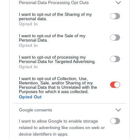
4 dl habtejszín
Please note that this website/app uses one or more Google
Personal Data Processing Opt Outs
services and may gather and store information including but
2 ek porcukor
not limited to your visit or usage behaviour. You may click to
I want to opt-out of the Sharing of my
personal data.
grant or deny consent to Google and its third-party tags to
ÍGY KÉSZÍTSÜK EL:
Opted In
use your data for below specified purposes in below Google
consent section.
I want to opt-out of the Sale of my
Personal Data.
Opted In
I want to opt-out of processing my
Personal Data for Targeted Advertising.
Opted In
I want to opt-out of Collection, Use,
Retention, Sale, and/or Sharing of my
Personal Data that Is Unrelated with the
Purposes for which it was collected.
Opted Out
Google consents
I want to allow Google to enable storage
View this post on Instagram
related to advertising like cookies on web or
device identifiers in apps.