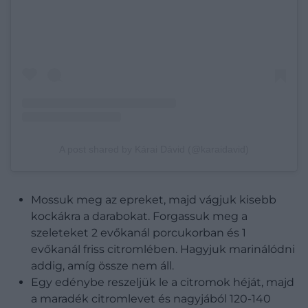
A post shared by Kárai Dávid (@karaidavid)
Mossuk meg az epreket, majd vágjuk kisebb
kockákra a darabokat. Forgassuk meg a
szeleteket 2 evőkanál porcukorban és 1
evőkanál friss citromlében. Hagyjuk marinálódni
addig, amíg össze nem áll.
Egy edénybe reszeljük le a citromok héját, majd
a maradék citromlevet és nagyjából 120-140