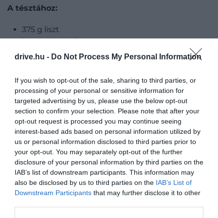
A tésztához:
375 g liszt
1 csomag sütőpor
1,5 dl tejszín
drive.hu -
Do Not Process My Personal Information
2 tojás
180 g hideg van
If you wish to opt-out of the sale, sharing to third parties, or
50 g cukor
processing of your personal or sensitive information for
2 tojás
targeted advertising by us, please use the below opt-out
1 csipet só
section to confirm your selection. Please note that after your
opt-out request is processed you may continue seeing
interest-based ads based on personal information utilized by
Az eperhez:
us or personal information disclosed to third parties prior to
your opt-out. You may separately opt-out of the further
1 kg eper
disclosure of your personal information by third parties on the
0,5 ek vaníliakivonat
IAB’s list of downstream participants. This information may
100 g cukor
also be disclosed by us to third parties on the
IAB’s List of
Downstream Participants
that may further disclose it to other
A tejszínhabhoz:
third parties.