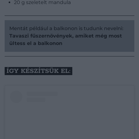
20 g szeletelt mandula
Mentát például a balkonon is tudunk nevelni:
Tavaszi fűszernövények, amiket még most
ültess el a balkonon
ÍGY KÉSZÍTSÜK EL: