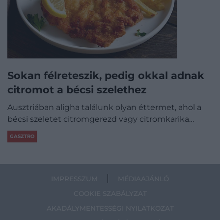
Sokan félreteszik, pedig okkal adnak
citromot a bécsi szelethez
Ausztriában aligha találunk olyan éttermet, ahol a
bécsi szeletet citromgerezd vagy citromkarika…
GASZTRO
IMPRESSZUM
MÉDIAAJÁNLÓ
COOKIE SZABÁLYZAT
AKADÁLYMENTESSÉGI NYILATKOZAT