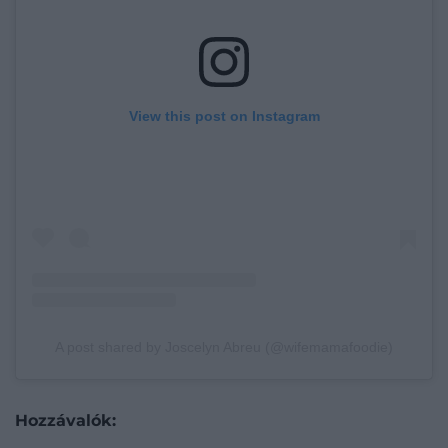
View this post on Instagram
A post shared by Joscelyn Abreu (@wifemamafoodie)
Hozzávalók: