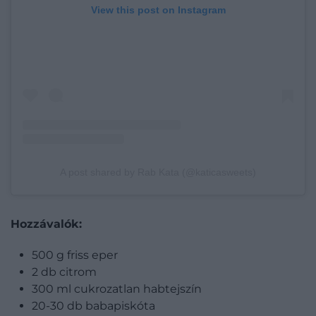
View this post on Instagram
A post shared by Rab Kata (@katicasweets)
Hozzávalók:
500 g friss eper
2 db citrom
300 ml cukrozatlan habtejszín
20-30 db babapiskóta