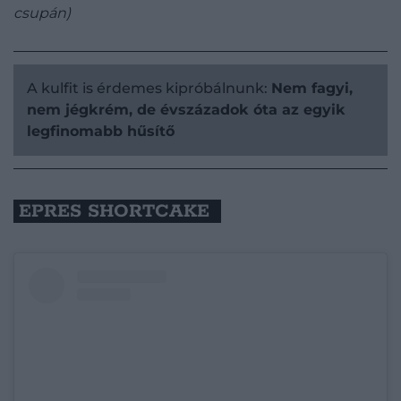
csupán)
A kulfit is érdemes kipróbálnunk:
Nem fagyi,
nem jégkrém, de évszázadok óta az egyik
legfinomabb hűsítő
EPRES SHORTCAKE