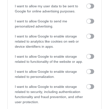
I want to allow my user data to be sent to
Google for online advertising purposes.
I want to allow Google to send me
personalized advertising.
I want to allow Google to enable storage
related to analytics like cookies on web or
A post shared by Maria Lichty | Two Peas & Their Pod (@twopeasandpod)
device identifiers in apps.
I want to allow Google to enable storage
related to functionality of the website or app.
Egy robotgép segítségével keverjük össze a
lisztet, a sütőport és a sót, majd adjuk hozzá a
I want to allow Google to enable storage
hideg vajat és addig dolgozzunk rajta, amíg
related to personalization.
nedves nem lesz a keverék. Ezt követően
I want to allow Google to enable storage
dolgozzuk bele a tojásokkal kikevert tejszínt is
related to security, including authentication
éppen csak addig, amíg összeáll a ragacsos
functionality and fraud prevention, and other
tészta.
user protection.
Rakjunk sütőpapírt egy nagyobb tepsibe,