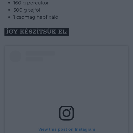
160 g porcukor
500 g tejföl
1 csomag habfixáló
ÍGY KÉSZÍTSÜK EL:
View this post on Instagram