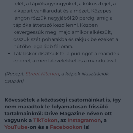
felét, a tápiókagyöngyöket, a kókusztejet, a
kikapart vaníliarudat és a mézet. Közepes
lángon főzzük nagyjából 20 percig, amíg a
tápióka áttetsző kezd lenni. Közben
kevergessük meg, majd amikor elkészült,
osszuk szét poharakba és rakjuk be ezeket a
hűtőbe legalább fél órára.
Tálaláskor díszítsük fel a pudingot a maradék
eperrel, a mentalevelekkel és a mandulával.
(Recept:
Street Kitchen
,
a képek illusztrációk
csupán)
Kövessétek a közösségi csatornáinkat is, így
nem maradtok le folyamatosan frissülő
tartalmainkról: Drive Magazine néven ott
vagyunk a
TikTokon
, az
Instagramon
, a
YouTube
-on és a
Facebookon
is!