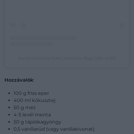
A post shared by Anett Letenovics-Nagy (@ln.anett)
Hozzávalók
:
100 g friss eper
400 ml kókusztej
50 g méz
4-5 levél menta
50 g tápiókagyöngy
0,5 vaníliarúd (vagy vaníliakivonat)