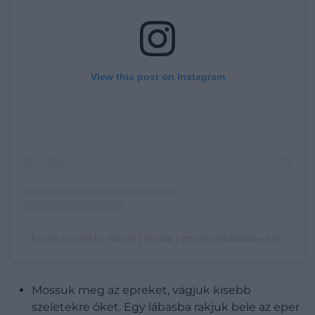
View this post on Instagram
A post shared by Nitush | Hanita | חניתה (@hanitabecker)
Mossuk meg az epreket, vágjuk kisebb
szeletekre őket. Egy lábasba rakjuk bele az eper