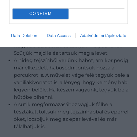
szaggassuk a tésztából körcikkeket egy lisztbe
mártott fánkszaggatóval, majd a tésztalapokat
CONFIRM
rakjuk be 30-35 percre a 190 Celsius-fokra
előmelegített sütőbe.
Nekiláthatunk közbe az epreknek: mossuk meg
Data Deletion
Data Access
Adatvédelmi tájékoztató
őket és távolítsuk el a csumákat, vágjuk ketté a
nagyobb darabokat és szórjuk meg cukorral.
Szűrjük majd le és tartsuk meg a levet.
A hideg tejszínből verjünk habot, amikor pedig
már elkezdett habosodni, öntsük hozzá a
porcukrot is. A művelet vége felé tegyük bele a
vaníliakivonatot is, a lényeg, hogy kemény hab
legyen belőle. Ha készen vagyunk, tegyük be a
hűtőbe pihenni.
A sütik megformázásához vágjuk félbe a
tésztákat, töltsük meg tejszínhabbal és eperrel
őket, locsoljuk meg az eper levével és már
tálalhatjuk is.