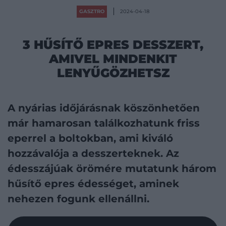
GASZTRO
2024-04-18
3 HŰSÍTŐ EPRES DESSZERT,
AMIVEL MINDENKIT
LENYŰGÖZHETSZ
A nyárias időjárásnak köszönhetően
már hamarosan találkozhatunk friss
eperrel a boltokban, ami kiváló
hozzávalója a desszerteknek. Az
édesszájúak örömére mutatunk három
hűsítő epres édességet, aminek
nehezen fogunk ellenállni.