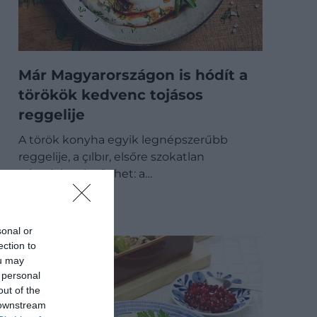
Már Magyarországon is hódít a
törökök kedvenc tojásos
reggelije
A török konyha egyik legnépszerűbb
reggelije, a çılbır, elsőre szokatlan
párosításnak tűnhet: a…
GASZTRO
sonal or
ection to
ou may
 personal
out of the
 downstream