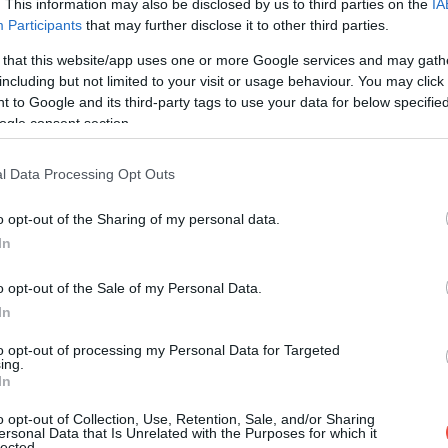
. This information may also be disclosed by us to third parties on the
IA
Participants
that may further disclose it to other third parties.
 forralt boros torta, ami az ünnepi időszak
 that this website/app uses one or more Google services and may gath
including but not limited to your visit or usage behaviour. You may click 
 to Google and its third-party tags to use your data for below specifi
ogle consent section.
l Data Processing Opt Outs
o opt-out of the Sharing of my personal data.
In
o opt-out of the Sale of my Personal Data.
In
to opt-out of processing my Personal Data for Targeted
ing.
In
o opt-out of Collection, Use, Retention, Sale, and/or Sharing
ersonal Data that Is Unrelated with the Purposes for which it
lected.