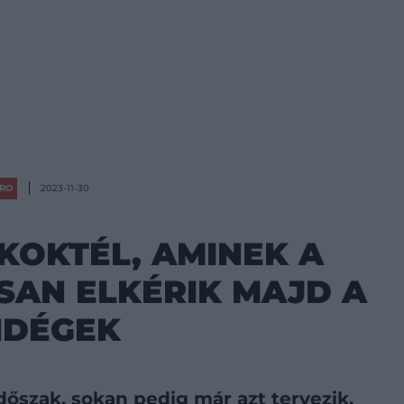
RO
2023-11-30
KOKTÉL, AMINEK A
SAN ELKÉRIK MAJD A
NDÉGEK
dőszak, sokan pedig már azt tervezik,