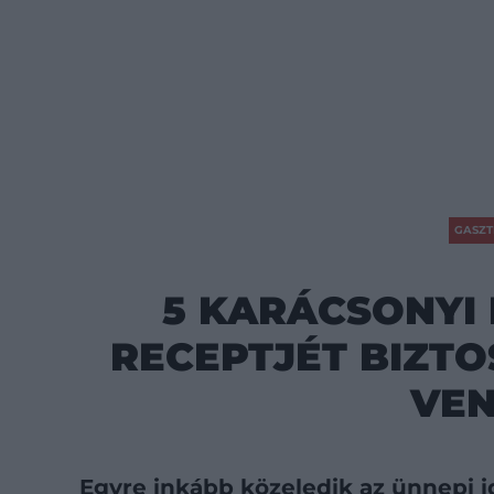
GASZT
5 KARÁCSONYI 
RECEPTJÉT BIZTO
VE
Egyre inkább közeledik az ünnepi i