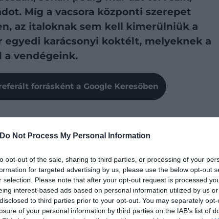
ádot. Míg a vacsora központi szerepet
en, az italoknak sem kell kimerülniük a
r egyedi karácsonyi koktélt, melyeknek a
d a vendégeink.
referált forrásként a Google Keresőben
Do Not Process My Personal Information
gondolják, pedig a hideg időszak alatt is ugyanannyira
rint öntsünk egy nagy kancsóba egy üveg fehérbort
to opt-out of the sale, sharing to third parties, or processing of your per
iss áfonyát, 2 db vékonyra szeletelt datolyaszilvát és
formation for targeted advertising by us, please use the below opt-out s
rán át (2-4), majd ezt követően vegyük ki a fahéjrudat
r selection. Please note that after your opt-out request is processed y
poharakba rakjunk egy kevés jeget, és már
eing interest-based ads based on personal information utilized by us or
disclosed to third parties prior to your opt-out. You may separately opt-
losure of your personal information by third parties on the IAB’s list of