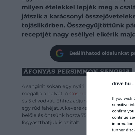
milyen ételekkel lepjék meg a csal
játszik a karácsonyi összejövetelek
tojáslikőrben. Összegyűjtöttünk pá
receptjét nagy eséllyel elkérik maj
Beállíthatod oldalunkat p
ÁFONYÁS PERSIMMON SANGRIA
drive.hu -
A sangirát sokan egy nyári, mediterrán italnak 
megállja a helyét. A
Cosmopolitan
receptje sze
If you wish 
és 5 cl vodkát. Ehhez adjunk hozzá egy csésze fr
sensitive in
egy rúd fahéjat. A keveréket hagyjuk ázni pár ó
confirm you
belőle és öntsünk hozzá 750 ml almacidert. A 
continue se
fogyaszthatjuk is az italt.
information 
further disc