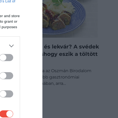
B’s List of
er and store
to grant or
ed purposes
Krumplipüré és lekvár? A svédek
egészen máshogy eszik a töltött
káposztát
A töltött káposzta az Oszmán Birodalom
egyik legismertebb gasztronómiai
hagyatéka Európában, arra…
GASZTRO