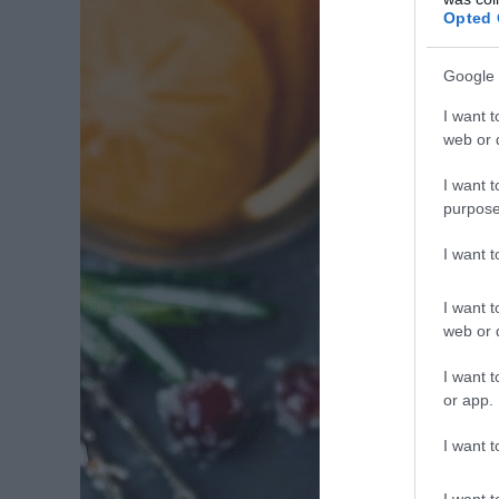
Opted 
Google 
I want t
web or d
I want t
purpose
I want 
I want t
web or d
I want t
or app.
I want t
I want t