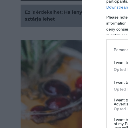
participants
Downstream 
Ez is érdekelhet:
Ha lenyűgöznéd a családot:
Please note
sztárja lehet
information 
deny consent
in below Go
Persona
I want t
Opted 
I want t
Opted 
I want 
Advertis
Opted 
I want t
of my P
was col