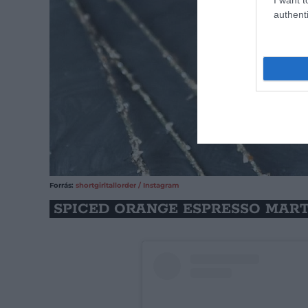
authenti
Forrás:
shortgirltallorder / Instagram
SPICED ORANGE ESPRESSO MART