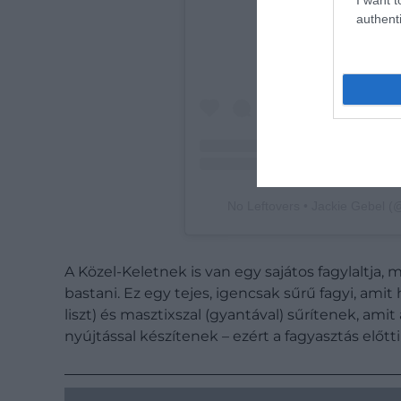
authenti
No Leftovers • Jackie Gebel (@
A Közel-Keletnek is van egy sajátos fagylaltj
bastani. Ez egy tejes, igencsak sűrű fagyi, a
liszt) és masztixszal (gyantával) sűrítenek, am
nyújtással készítenek – ezért a fagyasztás előtt