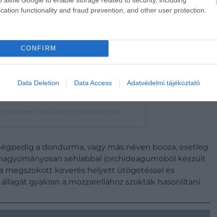
cation functionality and fraud prevention, and other user protection.
CONFIRM
Data Deletion
Data Access
Adatvédelmi tájékoztató
noleftovers) által megosztott bejegyzés
a, mégpedig a dondurma, vagy más néven booza, esetleg
mit hagyományosan sehlabbal (orchideagumóból készült
it a megszokott keverés helyett ütögetéssel és
i állagát gyakran a mozzarellához szokták hasonlítani.