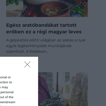
Egész aratóbandákat tartott
erőben ez a régi magyar leves
A gépesítés előtti világban az aratás a nyár
egyik legkeményebb munkájának
számított. A földeken…
GASZTRO
sonal or
ection to
ou may
 personal
out of the
 downstream