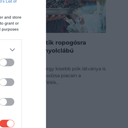
B’s List of
er and store
to grant or
ed purposes
Egészben sütik ropogósra
Kambodzsa nyolclábú
csemegéjét
Bár sokakat már egy kisebb pók látványa is
megrémít, Kambodzsa piacain a
megszokott húsfélék…
GASZTRO