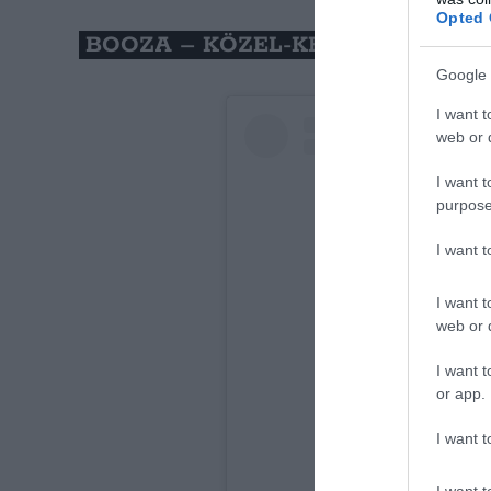
Opted 
BOOZA – KÖZEL-KELET
Google 
I want t
web or d
I want t
purpose
I want 
I want t
web or d
I want t
or app.
I want t
A bejegyzés meg
I want t