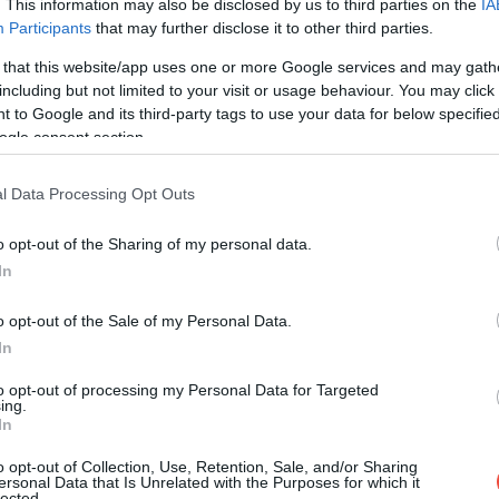
. This information may also be disclosed by us to third parties on the
IA
Participants
that may further disclose it to other third parties.
 post on Instagram
 that this website/app uses one or more Google services and may gath
including but not limited to your visit or usage behaviour. You may click 
 to Google and its third-party tags to use your data for below specifi
ogle consent section.
l Data Processing Opt Outs
o opt-out of the Sharing of my personal data.
In
o opt-out of the Sale of my Personal Data.
 Food Blast (@foodblast.1)
In
to opt-out of processing my Personal Data for Targeted
ing.
 pálcikákra tűzött tejes kulfit kínáló bódék, ami
In
agyi, de gyakran használnak hozzá kardamomot, mangót,
esszert, amiből lassan főzik ki vizet, és csak akkor öntik
o opt-out of Collection, Use, Retention, Sale, and/or Sharing
ersonal Data that Is Unrelated with the Purposes for which it
űrűsödött.
lected.