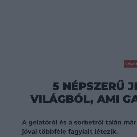
GASZT
5 NÉPSZERŰ J
VILÁGBÓL, AMI G
A gelatóról és a sorbetról talán má
jóval többféle fagylalt létezik.