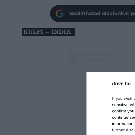
Beállíthatod oldalunkat p
KULFI – INDIA
drive.hu -
If you wish 
sensitive in
confirm you
continue se
information 
further disc