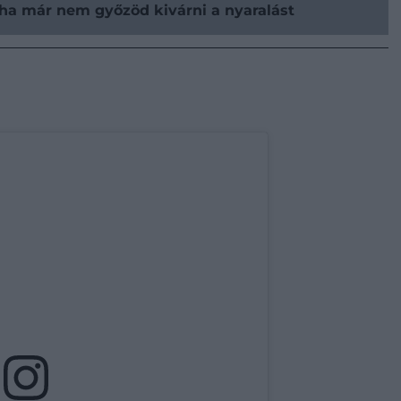
 ha már nem győzöd kivárni a nyaralást