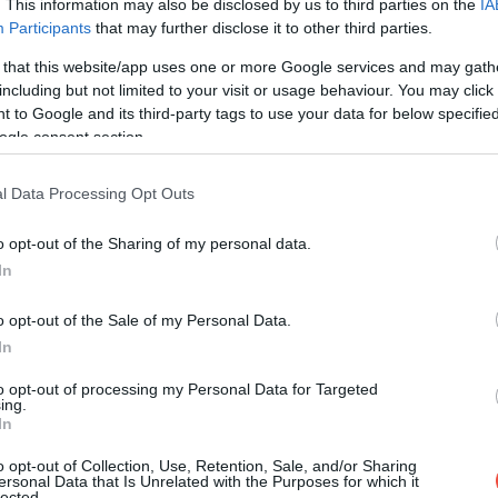
. This information may also be disclosed by us to third parties on the
IA
Participants
that may further disclose it to other third parties.
 that this website/app uses one or more Google services and may gath
including but not limited to your visit or usage behaviour. You may click 
 to Google and its third-party tags to use your data for below specifi
 post on Instagram
ogle consent section.
l Data Processing Opt Outs
o opt-out of the Sharing of my personal data.
In
o opt-out of the Sale of my Personal Data.
In
to opt-out of processing my Personal Data for Targeted
ing.
qissafoodka (@qissafoodka)
In
o opt-out of Collection, Use, Retention, Sale, and/or Sharing
ersonal Data that Is Unrelated with the Purposes for which it
lected.