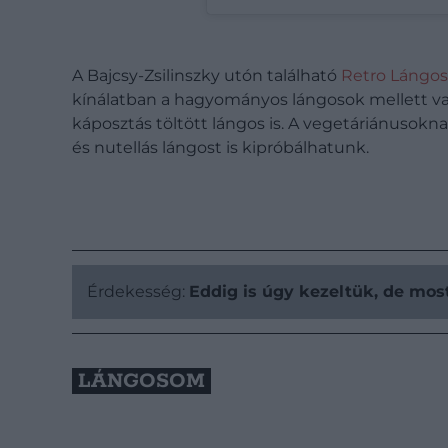
A Bajcsy-Zsilinszky utón található
Retro Lángos
kínálatban a hagyományos lángosok mellett va
káposztás töltött lángos is. A vegetáriánusoknak
és nutellás lángost is kipróbálhatunk.
Érdekesség:
Eddig is úgy kezeltük, de most
LÁNGOSOM