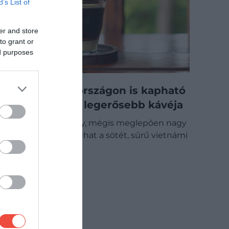
B’s List of
er and store
to grant or
ed purposes
Már Magyarországon is kapható
a világ egyik legerősebb kávéja
Alig néhány korty, mégis meglepően nagy
koffeinlöketet adhat a sötét, sűrű vietnámi
kávé, amelyet…
GASZTRO