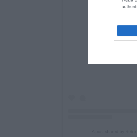
authenti
View this
A post shared by Retr