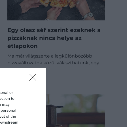
Egy olasz séf szerint ezeknek a
pizzáknak nincs helye az
étlapokon
Ma már világszerte a legkülönbözőbb
pizzaváltozatok közül választhatunk, egy
olasz séf szerint…
GASZTRO
sonal or
ection to
ou may
 personal
out of the
 downstream