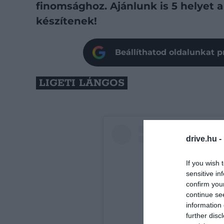
finomsághoz. Ajánlunk is 5 helyet 
készítenek!
Beállíthatod oldalunkat p
LIGETI LÁNGOS
drive.hu -
If you wish 
sensitive in
confirm you
continue se
information 
further disc