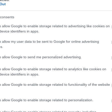
Out
ehet más helyeket is mérlegelni, de a
Ligeti
consents
enek, és garantáltan minden ujjunkat megnyaljuk
o allow Google to enable storage related to advertising like cookies on
 megkóstolhatjuk, aminek vastag, de mégis puha a
evice identifiers in apps.
vábbá különféle változatokkal is találkozhatunk.
o allow my user data to be sent to Google for online advertising
s.
to allow Google to send me personalized advertising.
o allow Google to enable storage related to analytics like cookies on
evice identifiers in apps.
o allow Google to enable storage related to functionality of the website
o allow Google to enable storage related to personalization.
o allow Google to enable storage related to security, including