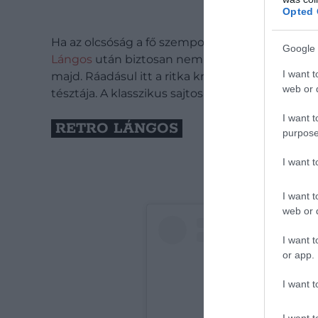
Opted 
Ha az olcsóság a fő szempont, akkor érdemes l
Google 
Lángos
után biztosan nem maradunk elégedetl
I want t
majd. Ráadásul itt a ritka krumplis lángost is
web or d
tésztája. A klasszikus sajtos-tejfölös mellett to
I want t
RETRO LÁNGOS
purpose
I want 
I want t
web or d
I want t
or app.
I want t
I want t