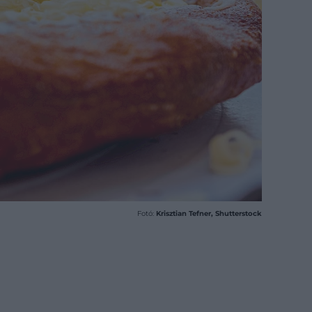
Fotó:
Krisztian Tefner, Shutterstock