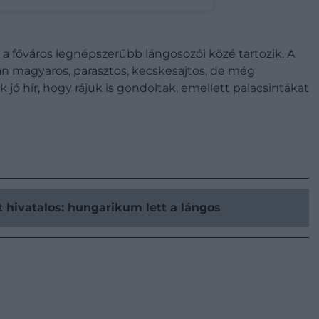
a főváros legnépszerűbb lángosozói közé tartozik. A
n magyaros, parasztos, kecskesajtos, de még
 jó hír, hogy rájuk is gondoltak, emellett palacsintákat
 hivatalos: hungarikum lett a lángos