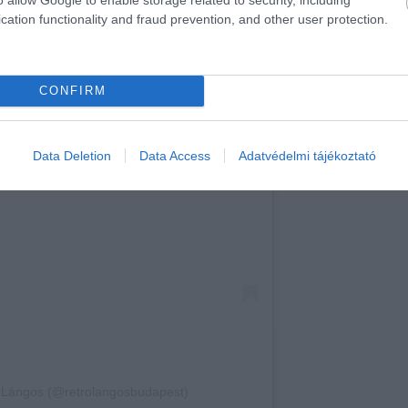
cation functionality and fraud prevention, and other user protection.
CONFIRM
 post on Instagram
Data Deletion
Data Access
Adatvédelmi tájékoztató
o Lángos (@retrolangosbudapest)