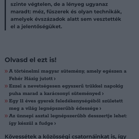
szinte végtelen, de a lényeg ugyanaz
maradt: méz, fűszerek és olyan technikák,
amelyek évszázadok alatt sem vesztették
el a jelentőségüket.
Olvasd el ezt is!
A történelmi magyar sütemény, amely egészen a
Fehér Házig jutott
Ezzel a nevetségesen egyszerű trükkel napokig
puha marad a karácsonyi süteményed
Egy 11 éves gyerek feledékenységéből született
meg a világ legnépszerűbb édessége
Az ünnepi asztal legnépszerűbb desszertje lehet:
így készül a fudge
Kövessétek a közösségi csatornáinkat is, így