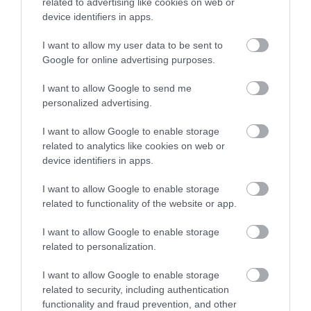
related to advertising like cookies on web or
modern mézeskalács gyártása máig szigorú
device identifiers in apps.
előírásokhoz kötött. Különösen igaz ez a
legismertebb nürnbergi változatra, az
I want to allow my user data to be sent to
Elisenlebkuchen
re, amelynek legalább 25
Google for online advertising purposes.
százalékát dióféléknek kell alkotniuk (egyes
I want to allow Google to send me
műhelyekben azonban ez az arány eléri az 50
personalized advertising.
százalékot is.) Sőt ennél a tésztát hónapokig
pihentetik, ezalatt tejsav keletkezik, amely egy
I want to allow Google to enable storage
mélyebb, komplexebb ízt ad a végeredménynek.
related to analytics like cookies on web or
device identifiers in apps.
A regionális különbségek máig látványosak, a
népszerűség pedig már az óceánt is átívelte:
Berlin
I want to allow Google to enable storage
related to functionality of the website or app.
karácsonyi vásárai megihlették az amerikai
Leckerlee pékséget, amely az
Egyesült
I want to allow Google to enable storage
Államokban
készít Lebkuchent évről évre a
related to personalization.
hagyományos receptek alapján.
I want to allow Google to enable storage
related to security, including authentication
functionality and fraud prevention, and other