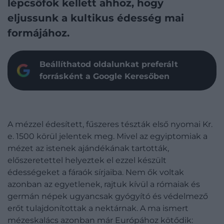
lépcsőfok kellett ahhoz, hogy
eljussunk a kultikus édesség mai
formájához.
Beállíthatod oldalunkat preferált
forrásként a Google Keresőben
A mézzel édesített, fűszeres tészták első nyomai Kr.
e. 1500 körül jelentek meg. Mivel az egyiptomiak a
mézet az istenek ajándékának tartották,
előszeretettel helyeztek el ezzel készült
édességeket a fáraók sírjaiba. Nem ők voltak
azonban az egyetlenek, rajtuk kívül a rómaiak és
germán népek ugyancsak gyógyító és védelmező
erőt tulajdonítottak a nektárnak. A ma ismert
mézeskalács azonban már Európához kötődik: