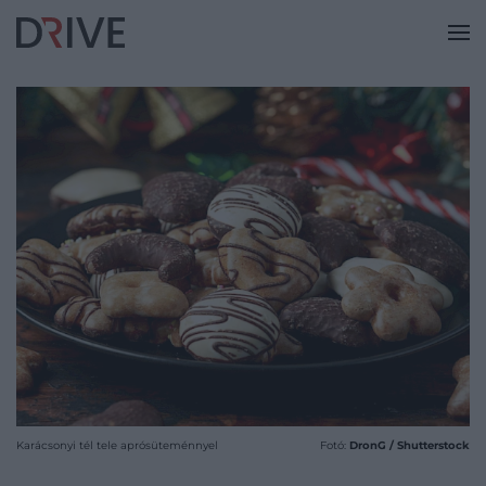
Karácsonyi tél tele aprósüteménnyel
Fotó:
DronG / Shutterstock