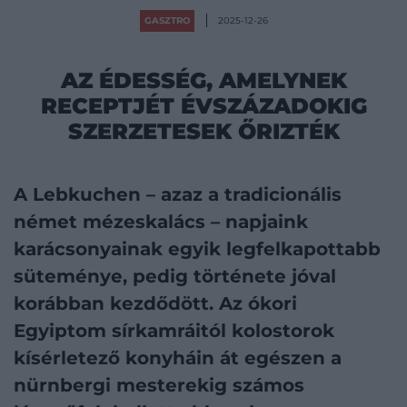
GASZTRO
2025-12-26
AZ ÉDESSÉG, AMELYNEK
RECEPTJÉT ÉVSZÁZADOKIG
SZERZETESEK ŐRIZTÉK
A Lebkuchen – azaz a tradicionális
német mézeskalács – napjaink
karácsonyainak egyik legfelkapottabb
süteménye, pedig története jóval
korábban kezdődött. Az ókori
Egyiptom sírkamráitól kolostorok
kísérletező konyháin át egészen a
nürnbergi mesterekig számos