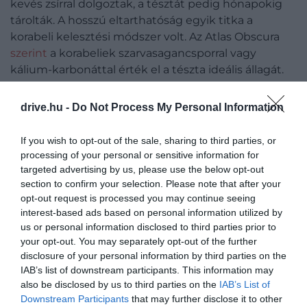
kevés zsírral dolgoztak, a tésztát pedig hónapokig
tárolták. A hosszú eltarthatóság egyik titka a
korabeli kelesztési módszer volt. Az Atlas Obscura
szerint
a korabeliek szarvasagancsporral vagy
kálium-karbonáttal érték el a tészta ideális állagát.
Ez a klasszikus sütőporral ellentétben nem azonnal,
hanem csak a kemence hőjében lépett
drive.hu -
Do Not Process My Personal Information
működésbe, így levegős, könnyű állagot
eredményezett. A mézeskalácsot ekkoriban
If you wish to opt-out of the sale, sharing to third parties, or
immunrendszert erősítő hatása miatt sok helyen
processing of your personal or sensitive information for
gyógyételként tartották számon.
targeted advertising by us, please use the below opt-out
section to confirm your selection. Please note that after your
A frankföldi kolostorokból indult tovább az a
opt-out request is processed you may continue seeing
interest-based ads based on personal information utilized by
hagyomány, amely
Nürnberg
környékén
us or personal information disclosed to third parties prior to
teljesedett ki. A várost sűrű erdők, méhészetek és
your opt-out. You may separately opt-out of the further
jól kiépített kereskedelmi utak vették körül, így
disclosure of your personal information by third parties on the
minden alapanyag könnyen elérhetővé vált. A
IAB’s list of downstream participants. This information may
„Lebkuchen” elnevezés 1409-ben jelenik meg
also be disclosed by us to third parties on the
IAB’s List of
először írásban, eredete viszontmáig vitatott.
Downstream Participants
that may further disclose it to other