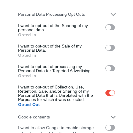
Származtatható ugyanis a német
„Laib”
(cipó), a latin
third parties.
„libum”
(lapos kenyér) vagy akár a karácsonyhoz már
Please note that this website/app uses one or more Google
Personal Data Processing Opt Outs
szorosabban kötődő, Jézus Krisztus testére utaló
services and may gather and store information including but
„Leib”
szóból is.
not limited to your visit or usage behaviour. You may click to
I want to opt-out of the Sharing of my
personal data.
grant or deny consent to Google and its third-party tags to
Opted In
use your data for below specified purposes in below Google
consent section.
I want to opt-out of the Sale of my
Personal Data.
Opted In
I want to opt-out of processing my
Ezt is kóstold meg!
A mézeskalácsot is
Personal Data for Targeted Advertising.
lepipálja az olaszok puha karácsonyi keksze
Opted In
I want to opt-out of Collection, Use,
Retention, Sale, and/or Sharing of my
Personal Data that Is Unrelated with the
AZ ÍZ MINDENEK FELETT
Purposes for which it was collected.
Opted Out
A több évszázados hagyomány ellenére a receptek
Google consents
családi titkok maradtak, így minden sütőmester
I want to allow Google to enable storage
saját fűszerarányt és technikát alkalmazott. A