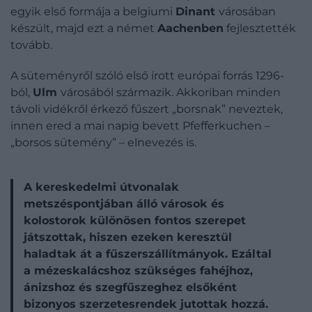
egyik első formája a belgiumi
Dinant
városában
készült, majd ezt a német
Aachenben
fejlesztették
tovább.
A süteményről szóló első írott európai forrás 1296-
ból,
Ulm
városából származik. Akkoriban minden
távoli vidékről érkező fűszert „borsnak” neveztek,
innen ered a mai napig bevett Pfefferkuchen –
„borsos sütemény” – elnevezés is.
A kereskedelmi útvonalak
metszéspontjában álló városok és
kolostorok különösen fontos szerepet
játszottak, hiszen ezeken keresztül
haladtak át a fűszerszállítmányok. Ezáltal
a mézeskalácshoz szükséges fahéjhoz,
ánizshoz és szegfűszeghez elsőként
bizonyos szerzetesrendek jutottak hozzá.