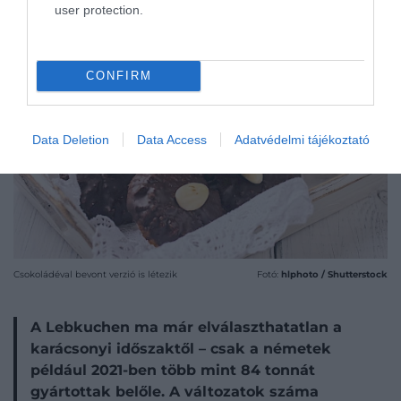
user protection.
CONFIRM
Data Deletion
Data Access
Adatvédelmi tájékoztató
Csokoládéval bevont verzió is létezik
Fotó:
hlphoto / Shutterstock
A Lebkuchen ma már elválaszthatatlan a
karácsonyi időszaktől – csak a németek
például 2021-ben több mint 84 tonnát
gyártottak belőle. A változatok száma