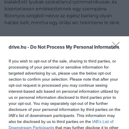
kialakított lyukak szokatlanul szimmetrikusak, és
kísértetiesen emlékeztetnek egy szempárra.
Bizonyos szögből nézve az egész barlang olyan
hatást kelt, mintha egy óriási arc tekintene le ránk.
A környékbeliek ezért adták neki az „Isten
drive.hu -
Do Not Process My Personal Information
szemei” nevet, bár néhány útleírásban
„Ördög szemeiként” is emlegetik.
If you wish to opt-out of the sale, sharing to third parties, or
processing of your personal or sensitive information for
targeted advertising by us, please use the below opt-out
Esős időben a nyílásokból lecsorgó víz tovább
section to confirm your selection. Please note that after your
opt-out request is processed you may continue seeing
fokozza a misztikus hangulatot, hiszen ilyenkor úgy
interest-based ads based on personal information utilized by
tűnhet, mintha a szemek könnyeznének.
us or personal information disclosed to third parties prior to
your opt-out. You may separately opt-out of the further
A nyílásoknak köszönhetően a Prohodna-barlang
disclosure of your personal information by third parties on the
bejárásához nincs szükség fejlámpára vagy
IAB’s list of downstream participants. This information may
különleges felszerelésre: a természetes fény nappal
also be disclosed by us to third parties on the
IAB’s List of
jól megvilágítja a járatot, a hely pedig egész évben
Downstream Participants
that may further disclose it to other