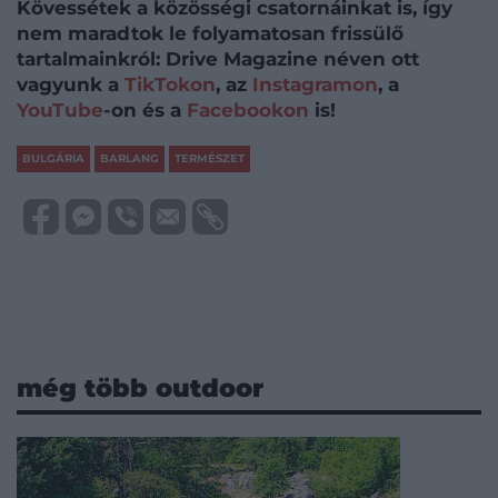
Kövessétek a közösségi csatornáinkat is, így
nem maradtok le folyamatosan frissülő
tartalmainkról: Drive Magazine néven ott
vagyunk a
TikTokon
, az
Instagramon
, a
YouTube
-on és a
Facebookon
is!
BULGÁRIA
BARLANG
TERMÉSZET
még több outdoor