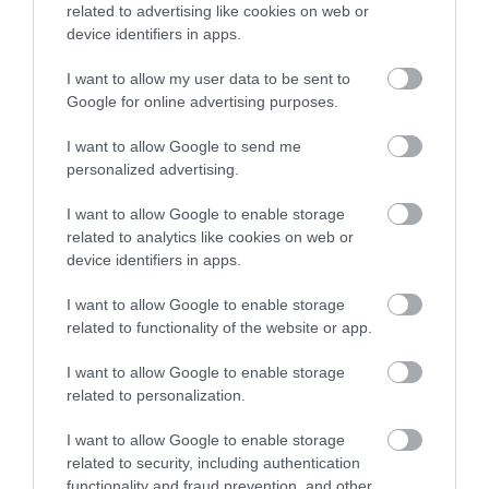
related to advertising like cookies on web or
device identifiers in apps.
Érdekesség, hogy a képződmény különleges
I want to allow my user data to be sent to
formája több filmes stábot is megihletett: bolgár és
Google for online advertising purposes.
külföldi produkciókat egyaránt forgattak itt, köztük
a 2010-es
A visszaút
egyes jeleneteit is. A barlang a
I want to allow Google to send me
bolgár filmtörténetben is emlékezetes helyszínnek
personalized advertising.
számít, mivel az 1988-as
Time of Violence
egyik
I want to allow Google to enable storage
jelenetében is feltűnik a híres mennyezeti szempár.
related to analytics like cookies on web or
device identifiers in apps.
A látványos sziklaívek a hegymászók és az extrém
sportok kedvelői között is népszerűek. A nagyobbik
I want to allow Google to enable storage
bejáratnál bungee jumpingot is szoktak szervezni.
related to functionality of the website or app.
I want to allow Google to enable storage
related to personalization.
A Prohodna-barlang a festői Iskar-szurdok
térségében, Bulgária egyik jelentős karsztvidékén
I want to allow Google to enable storage
található, így a környék önmagában is megér egy
related to security, including authentication
functionality and fraud prevention, and other