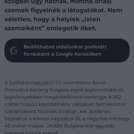
szögből úgy hatnak, mintha óriási
szemek figyelnék a látogatókat. Nem
véletlen, hogy a helyiek „Isten
szemeiként” emlegetik őket.
Beállíthatod oldalunkat preferált
forrásként a Google Keresőben
A Szófiától nagyjából 110 kilométerre fekvő
Prohodna-barlang Bulgária egyik legismertebb és
legkönnyebben megközelíthető barlangja. A 262
méter hosszú képződmény valójában természetes
sziklahídként húzódik a tájban, két átellenes
bejárattal: a kisebb nagyjából 35, a nagyobb mintegy
45 méter magas. Utóbbi Bulgária legnagyobb
barlangi ívének számít.