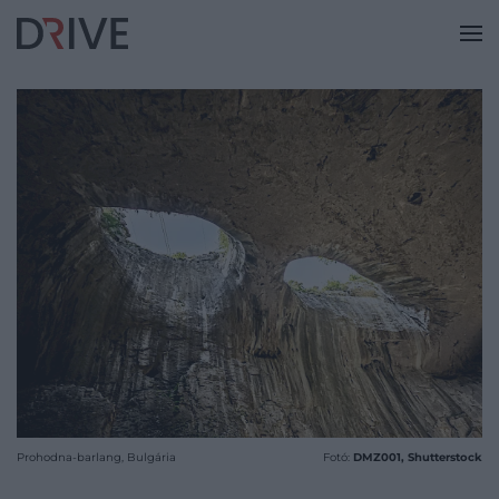
Prohodna-barlang, Bulgária
Fotó:
DMZ001, Shutterstock