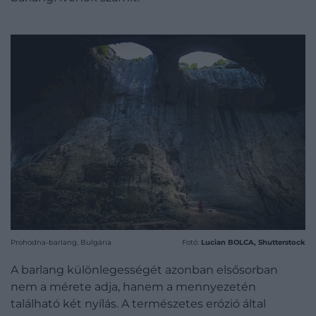
Prohodna-barlang, Bulgária
Fotó:
Lucian BOLCA, Shutterstock
A barlang különlegességét azonban elsősorban
nem a mérete adja, hanem a mennyezetén
található két nyílás. A természetes erózió által