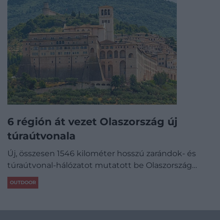
6 régión át vezet Olaszország új
túraútvonala
Új, összesen 1546 kilométer hosszú zarándok- és
túraútvonal-hálózatot mutatott be Olaszország…
OUTDOOR