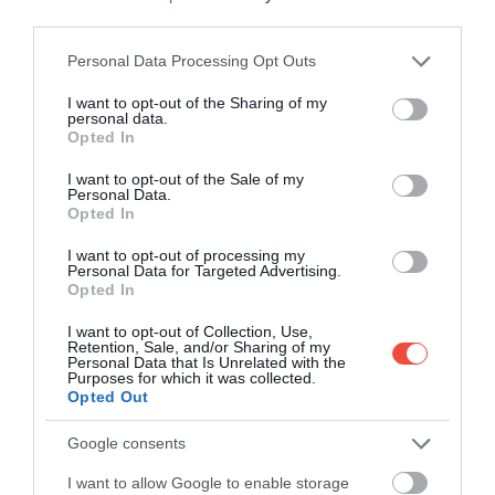
szabadon látogatható. Télen ugyanakkor érdemes
third parties.
óvatosnak lenni a csúszós talaj és a mennyezetről
Please note that this website/app uses one or more Google
Personal Data Processing Opt Outs
lógó jégcsapok miatt.
services and may gather and store information including but
not limited to your visit or usage behaviour. You may click to
I want to opt-out of the Sharing of my
personal data.
grant or deny consent to Google and its third-party tags to
Opted In
use your data for below specified purposes in below Google
consent section.
I want to opt-out of the Sale of my
Ez is érdekelhet!
A „bolgár Amalfi-part”, ahol 2
Personal Data.
euró egy sör, és 10 euró egy vacsora
Opted In
I want to opt-out of processing my
Personal Data for Targeted Advertising.
Opted In
I want to opt-out of Collection, Use,
Retention, Sale, and/or Sharing of my
Personal Data that Is Unrelated with the
Purposes for which it was collected.
Opted Out
Google consents
I want to allow Google to enable storage