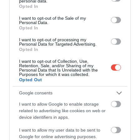
egy
háromnapos Geely Starray teszthasználat
is
personal data.
grant or deny consent to Google and its third-party tags to
Opted In
társul.
use your data for below specified purposes in below Google
consent section.
I want to opt-out of the Sale of my
A nyertes így nemcsak a levegőből csodálhatja meg
Personal Data.
Opted In
Magyarország egyik legszebb táját, hanem a Geely
új szabadidő-autóját is kipróbálhatja a
I want to opt-out of processing my
Personal Data for Targeted Advertising.
mindennapokban.
Opted In
I want to opt-out of Collection, Use,
Retention, Sale, and/or Sharing of my
Personal Data that Is Unrelated with the
Purposes for which it was collected.
Opted Out
Google consents
I want to allow Google to enable storage
related to advertising like cookies on web or
device identifiers in apps.
I want to allow my user data to be sent to
Google for online advertising purposes.