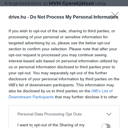
A legkisebbeket az
MVM Gyerekjátszó
várja,
a
Szerencsejáték Zrt. Gasztroudvarában
egész
nap étel- és italkínálat gondoskodik a feltöltődésről,
drive.hu -
Do Not Process My Personal Information
a nap végén pedig repülős ajándéktárgyakkal is
gazdagodhatnak a látogatók.
If you wish to opt-out of the sale, sharing to third parties, or
processing of your personal or sensitive information for
targeted advertising by us, please use the below opt-out
A rendezvény
ingyenesen látogatható
, így kiváló
section to confirm your selection. Please note that after your
hétvégi program lehet az egész család számára.
opt-out request is processed you may continue seeing
interest-based ads based on personal information utilized by
A GEELY A LEVEGŐBEN ÉS AZ
us or personal information disclosed to third parties prior to
UTAKON IS ÉLMÉNYT KÍNÁL
your opt-out. You may separately opt-out of the further
disclosure of your personal information by third parties on the
IAB’s list of downstream participants. This information may
A Budaörsi Airshow egyik aranyfokozatú
also be disclosed by us to third parties on the
IAB’s List of
támogatójaként a
Geely Magyarország
egy
Downstream Participants
that may further disclose it to other
különleges nyereményjátékkal is készül. A fődíj
third parties.
egy
30 perces helikopteres sétarepülés
a
Please note that this website/app uses one or more Google
Personal Data Processing Opt Outs
Dunakanyar felett egy
Robinson R44
helikopterrel
services and may gather and store information including but
– akár három fő részére –, amelyhez
not limited to your visit or usage behaviour. You may click to
I want to opt-out of the Sharing of my