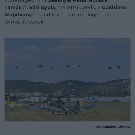
közönséget, mint
Besenyei Péter
,
Rohács
Tamás
és
Vári Gyula
, mellettük pedig a
Goldtimer
Alapítvány
legendás veterán repülőgépei is
bemutatkoznak.
Fotó:
Budaörsi Airshow