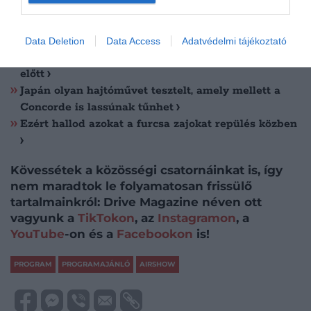
Olvasd el ezt is!
Data Deletion
Data Access
Adatvédelmi tájékoztató
Fontos változás jön Ferihegyen a nyári utazások
előtt
Japán olyan hajtóművet tesztelt, amely mellett a
Concorde is lassúnak tűnhet
Ezért hallod azokat a furcsa zajokat repülés közben
Kövessétek a közösségi csatornáinkat is, így
nem maradtok le folyamatosan frissülő
tartalmainkról: Drive Magazine néven ott
vagyunk a
TikTokon
, az
Instagramon
, a
YouTube
-on és a
Facebookon
is!
PROGRAM
PROGRAMAJÁNLÓ
AIRSHOW