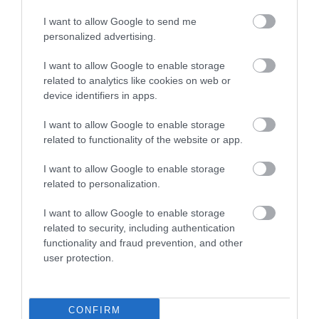
I want to allow Google to send me
personalized advertising.
A játékban minden 18. életévét betöltött,
I want to allow Google to enable storage
magyarországi lakóhellyel és érvényes „B”
related to analytics like cookies on web or
kategóriás jogosítvánnyal rendelkező személy részt
device identifiers in apps.
vehet. A jelentkezéshez mindössze egy
rövid online
regisztráció
kitöltése szükséges.
I want to allow Google to enable storage
related to functionality of the website or app.
A nyereményjáték
június 24-én 18 óráig
tart, az
I want to allow Google to enable storage
eredményhirdetésre pedig
június 25-én 13
related to personalization.
órakor
kerül sor.
I want to allow Google to enable storage
A 8. Budaörsi Airshow idén is a repülés, a
related to security, including authentication
technológia és a családi kikapcsolódás ünnepe lesz,
functionality and fraud prevention, and other
amelyhez támogatóként olyan vállalatok
user protection.
csatlakoztak, mint a
Szerencsejáték Zrt.,
HungaroControl, MVM, Geely, Aeroglobe Kft., Fly-
Coop Kft., Goldtimer Alapítvány és a
Tank.hu
.
CONFIRM