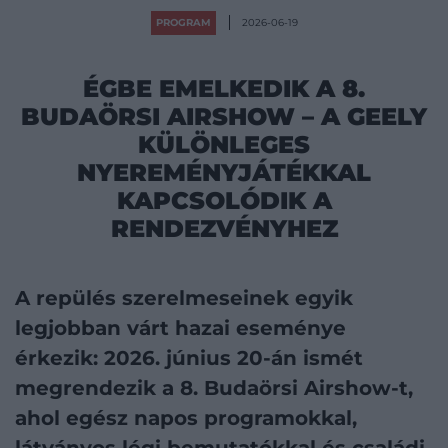
PROGRAM
2026-06-19
ÉGBE EMELKEDIK A 8.
BUDAÖRSI AIRSHOW – A GEELY
KÜLÖNLEGES
NYEREMÉNYJÁTÉKKAL
KAPCSOLÓDIK A
RENDEZVÉNYHEZ
A repülés szerelmeseinek egyik
legjobban várt hazai eseménye
érkezik: 2026. június 20-án ismét
megrendezik a 8. Budaörsi Airshow-t,
ahol egész napos programokkal,
látványos légi bemutatókkal és családi