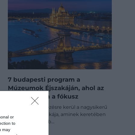
7 budapesti program a
Múzeumok Éjszakáján, ahol az
utazáson van a fókusz
Ismét megrendezésre kerül a nagysikerű
Múzeumok Éjszakája, aminek keretében
sonal or
országszerte több…
ection to
ou may
PROGRAM