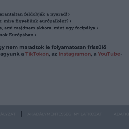
arantáltan feldobják a nyarad!
: mire figyeljünk európaiként?
e, ami majdnem akkora, mint egy focipálya
eumok Európában
így nem maradtok le folyamatosan frissülő
 vagyunk a
TikTokon
, az
Instagramon
, a
YouTube
-
BÁLYZAT
AKADÁLYMENTESSÉGI NYILATKOZAT
ADATKE