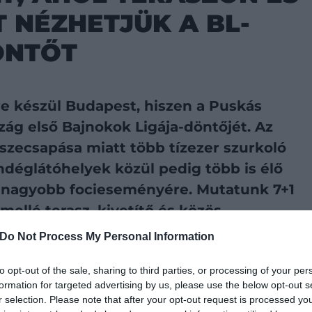
T NÉZHETJÜK A BL-
ÖNTŐT
re készül Budapest, hiszen a Puskás
g első Bajnokok Ligája-döntőjét. Az
sszecsapása miatt több tízezer szurkoló
ndéglátóhelyek közül pedig több is élő
legnagyobb focieseményére. Mutatunk 7+1
mellé terasz, kivetítő és közös
Do Not Process My Personal Information
to opt-out of the sale, sharing to third parties, or processing of your per
referált forrásként a Google Keresőben
formation for targeted advertising by us, please use the below opt-out s
r selection. Please note that after your opt-out request is processed y