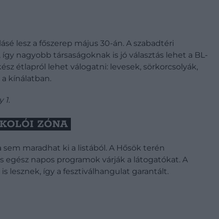
sé lesz a főszerep május 30-án. A szabadtéri
 így nagyobb társaságoknak is jó választás lehet a BL-
ész étlapról lehet válogatni: levesek, sörkorcsolyák,
 a kínálatban.
 1.
RKOLÓI ZÓNA
a sem maradhat ki a listából. A Hősök terén
és egész napos programok várják a látogatókat. A
 lesznek, így a fesztiválhangulat garantált.