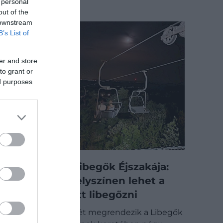
 personal
out of the
 downstream
B’s List of
er and store
to grant or
ed purposes
Visszatér a Libegők Éjszakája:
idén négy helyszínen lehet a
csillagok alatt libegőzni
Idén nyáron ismét megrendezik a Libegők