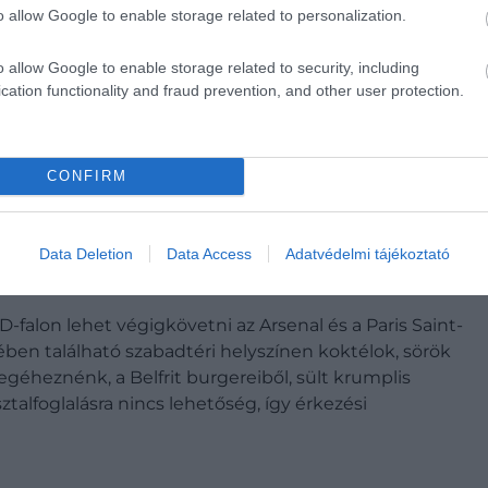
o allow Google to enable storage related to personalization.
o allow Google to enable storage related to security, including
cation functionality and fraud prevention, and other user protection.
álasztás lehet, ha szabadtéren néznénk a BL-döntőt.
nyű falatok és laza meccshangulat társul.
CONFIRM
Data Deletion
Data Access
Adatvédelmi tájékoztató
-falon lehet végigkövetni az Arsenal és a Paris Saint-
ben található szabadtéri helyszínen koktélok, sörök
egéheznénk, a Belfrit burgereiből, sült krumplis
ztalfoglalásra nincs lehetőség, így érkezési