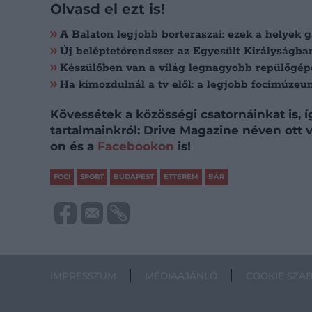
Olvasd el ezt is!
A Balaton legjobb borteraszai: ezek a helyek g
Új beléptetőrendszer az Egyesült Királyságban
Készülőben van a világ legnagyobb repülőgép
Ha kimozdulnál a tv elől: a legjobb focimúz
Kövessétek a közösségi csatornáinkat is, 
tartalmainkról: Drive Magazine néven ott
on és a
Facebookon
is!
FOCI
SPORT
BUDAPEST
ÉTTEREM
BÁR
IMPRESSZUM
MÉDIAAJÁNLÓ
COOKIE SZA