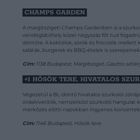
CHAMPS GARDEN
A margitszigeti Champs Gardenben is a szurkolá
vendéglátóhely közel négyszáz főt tud fogadni,
döntőre. A koktélok, sörök és fröccsök mellett k
saláták, burgerek és BBQ-ételek is szerepelnek
Cím:
1138 Budapest, Margitsziget, Gasztro sétány
+1 HŐSÖK TERE, HIVATALOS SZU
Végezetül a BL-döntő hivatalos szurkolói zónáj
óriáskivetítők, nemzetközi szurkolói hangulat 
mérkőzés előtti napokban ingyenes koncertek is
Cím:
1146 Budapest, Hősök tere.