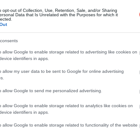
o opt-out of Collection, Use, Retention, Sale, and/or Sharing
ersonal Data that Is Unrelated with the Purposes for which it
lected.
Out
t rendszeresen közvetíti a nagyobb sporteseményeket,
consents
szín hatalmas fedett és nyitott terasszal, valamint széles
o allow Google to enable storage related to advertising like cookies on
égpályaként indult gasztrokocsmában több mint
evice identifiers in apps.
eket. Asztalt 12 ezer forintos díjjal lehet foglalni, az
tó.
o allow my user data to be sent to Google for online advertising
s.
to allow Google to send me personalized advertising.
o allow Google to enable storage related to analytics like cookies on
evice identifiers in apps.
ilos a Tilosban is óriáskivetítővel készülnek a Bajnokok
es meccsnapi ajánlatok is érkeznek, limitált számban
o allow Google to enable storage related to functionality of the website
 Érdemes foglalni, mert bár a hely hatalmas terasszal
gtelik.