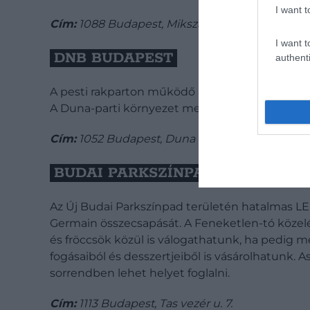
I want t
Cím:
1088 Budapest, Mikszáth Kálmán tér 2.
I want t
DNB BUDAPEST
authenti
A pesti rakparton működő DNB Budapest is jó v
A Duna-parti környezet mellé hűsítő italok, kön
Cím:
1052 Budapest, Duna korzó.
BUDAI PARKSZÍNPAD
Az Új Budai Parkszínpad területén hatalmas LED
Germain összecsapását. A Feneketlen-tó közelé
és fröccsök közül is válogathatunk, ha pedig m
fogásaiból és desszertjeiből is vásárolhatunk. As
sorrendben lehet helyet foglalni.
Cím:
1113 Budapest, Tas vezér u. 7.