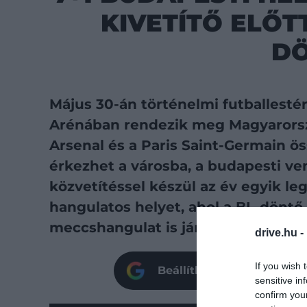
KIVETÍTŐ ELŐT
D
Május 30-án történelmi futballesté
Arénában rendezik meg Magyarorszá
Arsenal és a Paris Saint-Germain ö
érkezhet a városba, a budapesti ve
közvetítéssel készül az év egyik 
hangulatos helyet, ahol a BL-döntő 
meccshangulat is jár.
drive.hu -
If you wish 
Beállíthatod oldalunkat p
sensitive in
confirm you