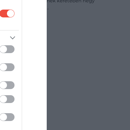
Éjszakáját, amelynek keretében négy
helyszínen lehet…
PROGRAM