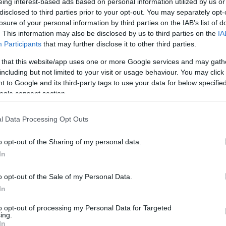
eing interest-based ads based on personal information utilized by us or
disclosed to third parties prior to your opt-out. You may separately opt-
losure of your personal information by third parties on the IAB’s list of
angulat: a Budapest Garden az egyik legnépszerűbb
. This information may also be disclosed by us to third parties on the
IA
att. A Duna-part közelsége és az ingyenes belépés is
Participants
that may further disclose it to other third parties.
a street food udvar kínálatából válogathatunk. A
 that this website/app uses one or more Google services and may gath
 Láng Fánk, a nápolyi pizzáról pedig a Cukorborsó
including but not limited to your visit or usage behaviour. You may click 
 to Google and its third-party tags to use your data for below specifi
ogle consent section.
l Data Processing Opt Outs
o opt-out of the Sharing of my personal data.
pszerű közösségi hely focimeccsek idején. A BL-döntőt
In
zben nyári kerthelyiség, hideg italok, zene és
lyszín egész hetes programmal készül a meccsre:
o opt-out of the Sale of my Personal Data.
 warm-up partik is.
In
előbb foglalni. Aki asztalt foglal, annak legkésőbb a
to opt-out of processing my Personal Data for Targeted
ing.
egérkeznie.
In