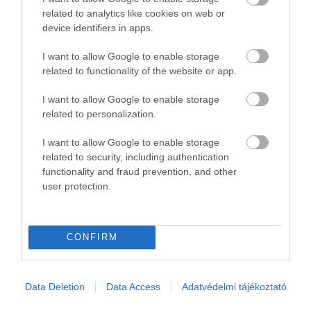
mondható, ami három darab 12,3 colos kijelzőt jelent
related to analytics like cookies on web or
a műszerfalon. A SUV-ban három üléssor található,
device identifiers in apps.
és a frissített változat két új 21 colos, valamint egy új
22 colos AMG-felnit kapott.
I want to allow Google to enable storage
related to functionality of the website or app.
(
Haszon
)
I want to allow Google to enable storage
related to personalization.
Olvasd el ezt is!
I want to allow Google to enable storage
Japán olyan hajtóművet tesztelt, amely mellett a
related to security, including authentication
Concorde is lassúnak tűnhet
functionality and fraud prevention, and other
Már hatmillió alatt is van választék, ez most
user protection.
Magyarország 10 legolcsóbb új autója
Ennyibe kerül itthon az 1156 lóerős családi Porsche
800 kilométer felett: ezek most a legnagyobb
CONFIRM
hatótávú villanyautók
Friss adatok: ezek a modern autók bizonyultak a
legmegbízhatatlanabbnak
Data Deletion
Data Access
Adatvédelmi tájékoztató