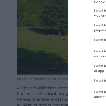
Google 
I want t
web or d
I want t
purpose
I want 
I want t
web or d
I want t
or app.
Lago de Mis, háttérben a Val del Mis, Belluno tartomány
I want t
A legszebb kilátásért nem szabad kihagyni az
A
I want t
hatalmas sziklafalai itt is ugyanúgy magasodna
authenti
kevesebb emberrel osztozunk rajtuk. Egy-egy t
fel olyan pontokra, ahonnan a
Dolomitok
egyik 