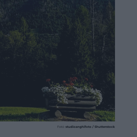
Fotó:
studioanghifoto / Shutterstock