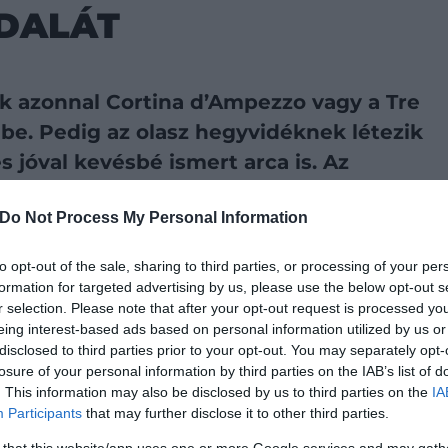
DALÁT
k azonnal Cortina d’Ampezzo vagy a Tre
be. Pedig az olasz hegyvidéknek létezik
 jóval kevésbé ismert arca is. Az
 keleti részén húzódnak, ahol ugyanazok
Do Not Process My Personal Information
dnek az ég felé, csak éppen tömegek
to opt-out of the sale, sharing to third parties, or processing of your per
formation for targeted advertising by us, please use the below opt-out s
r selection. Please note that after your opt-out request is processed y
referált forrásként a Google Keresőben
eing interest-based ads based on personal information utilized by us or
disclosed to third parties prior to your opt-out. You may separately opt-
 kétórás autó- vagy vonatútra fekszik. Innen a
Piave-
losure of your personal information by third parties on the IAB’s list of
. This information may also be disclosed by us to third parties on the
IA
nkásabb, majd fokozatosan egyre vadabb hegyei közé. A
Participants
that may further disclose it to other third parties.
ziklatornyok, a dombok mögött pedig egyre
nyék egyik legszebb része a
Val del Mis
, ahol az út egy
 that this website/app uses one or more Google services and may gath