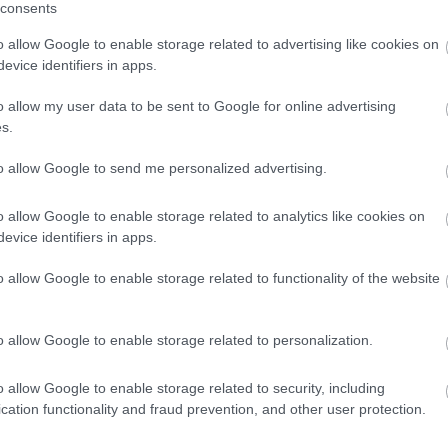
consents
o allow Google to enable storage related to advertising like cookies on
evice identifiers in apps.
o allow my user data to be sent to Google for online advertising
s.
to allow Google to send me personalized advertising.
o allow Google to enable storage related to analytics like cookies on
evice identifiers in apps.
o allow Google to enable storage related to functionality of the website
Fotó:
Dutch_Photos / Shutterstock
o allow Google to enable storage related to personalization.
gordino völgyeit
. A
Monte Pelmo
vagy a
Civetta
o allow Google to enable storage related to security, including
k, mint a híresebb részeken, csak éppen sokkal
cation functionality and fraud prevention, and other user protection.
úra során vörösfenyveseken, nyílt legelőkön át jutunk
legletisztultabb panorámája tárul elénk.