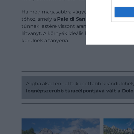
Ha még magasabbra vágyunk, kötelező eltúrá
tóhoz, amely a
Pale di San Martino
sziklafalai
tűnnek, estére viszont aranyszínű fénybe boruln
látványt. A környék ideális kiindulópont túrákh
kerülnek a tányérra.
Aligha akad ennél felkapottabb kirándulóhe
legnépszerűbb túracélpontjává vált a Dol