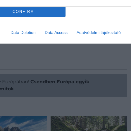
znunk a
Lago di Calaitához
, egy 1621 méteren fekvő
CONFIRM
 alatt húzódik. Itt hajnalban a hegyek szürkének
ak, miközben a vízfelszín tükörként veri vissza a
oz, akár egy kellemes ebédhez is, ahol a helyi fogások
Data Deletion
Data Access
Adatvédelmi tájékoztató
ly Európában!
Csendben Európa egyik
omitok