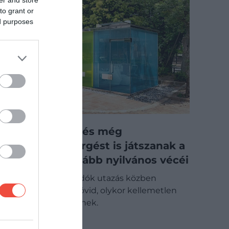
to grant or
ed purposes
Ingyenesek, és még
madárcsicsergést is játszanak a
világ legtisztább nyilvános vécéi
A nyilvános mosdók utazás közben
többnyire csak rövid, olykor kellemetlen
megállót jelentenek.
ÚTI CÉL