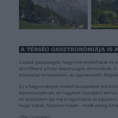
A TÉRSÉG GASZTRONÓMIÁJA IS 
Családi gazdaságok, hegyi menedékházak és eg
ahol főként a helyi alapanyagok dominálnak. A
közösségi rendszerben, az úgynevezett
Regole
Ez a hagyományos modell évszázadok óta bizto
kézműveseknek, és nagyban hozzájárul ahhoz, 
Az asztalokon így ma is ugyanazok az egyszerű
hegyi sajtok, fűszeres húsok – mellé pedig kiha
(
The Guardian
)