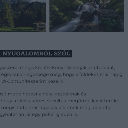
A NYUGALOMRÓL SZÓL
yszerű, mégis kreatív konyhák várják az utazókat,
 régió különlegessége még, hogy a földeket mai napig
 di Comunità
szerint kezelik.
sít megélhetést a helyi gazdáknak és
hogy a falvak képesek voltak megőrizni karakterüket.
, mégis tartalmas fogások jelennek meg: polenta,
gyhatatlan jár egy pohár grappa is.