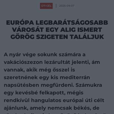
ÚTI CÉL
2025-09-07
EURÓPA LEGBARÁTSÁGOSABB
VÁROSÁT EGY ALIG ISMERT
GÖRÖG SZIGETEN TALÁLJUK
A nyár vége sokunk számára a
vakációszezon lezárultát jelenti, ám
vannak, akik még ősszel is
szeretnének egy kis mediterrán
napsütésben megfürdeni. Számukra
egy kevésbé felkapott, mégis
rendkívül hangulatos európai úti célt
ajánlunk, amely nemcsak békés, de