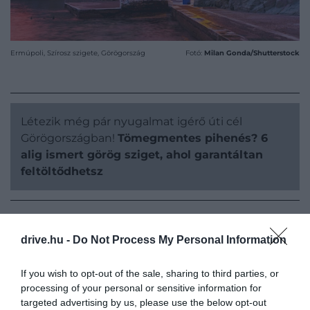
Ermúpoli, Szírosz szigete, Görögország
Fotó:
Milan Gonda/Shutterstock
Létezik még pár nyugalmat igérő úti cél
Görögországban!
Tömegmentes pihenés? 6
alig ismert görög sziget, ahol garantáltan
feltöltődhetsz
drive.hu -
Do Not Process My Personal Information
Magát a várost a 19. században, a görög
szabadságharc idején alapították, és nevét
If you wish to opt-out of the sale, sharing to third parties, or
processing of your personal or sensitive information for
Hermészről
, a kereskedelem és az utazók görög
targeted advertising by us, please use the below opt-out
istenéről kapta. Akkoriban több évtizedig az ország