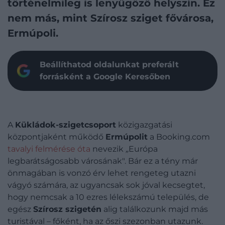
történelmileg is lenyűgöző helyszín. Ez
nem más, mint Szírosz sziget fővárosa,
Ermúpoli.
Beállíthatod oldalunkat preferált
forrásként a Google Keresőben
A
Kükládok-szigetcsoport
közigazgatási
központjaként működő
Ermúpolit
a Booking.com
tavalyi felmérése óta
nevezik
„
Európa
legbarátságosabb városának". Bár ez a tény már
önmagában is vonzó érv lehet rengeteg utazni
vágyó számára, az ugyancsak sok jóval kecsegtet,
hogy nemcsak a 10 ezres lélekszámú település, de
egész
Szírosz szigetén
alig találkozunk majd más
turistával – főként, ha az őszi szezonban utazunk.