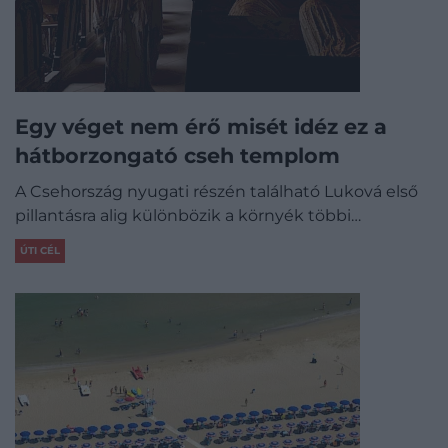
Egy véget nem érő misét idéz ez a
hátborzongató cseh templom
A Csehország nyugati részén található Luková első
pillantásra alig különbözik a környék többi…
ÚTI CÉL