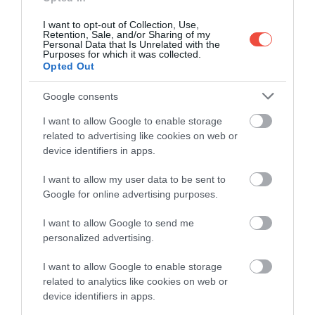
MIÉRT ÉRDEMES ELUTAZNI A
I want to opt-out of Collection, Use,
Retention, Sale, and/or Sharing of my
BARÁTSÁGOS VÁROSKÁBA?
Personal Data that Is Unrelated with the
Purposes for which it was collected.
Opted Out
Amennyiben tehát egy őszi városnézésre érkezünk,
rengeteg felfedeznivaló akad. A központban fekvő
Google consents
Miaouli tér
igazi pezsgő találkozóhely, míg közelben
I want to allow Google to enable storage
áll a monumentális városháza is. Ezek mellett
related to advertising like cookies on web or
érdemes felkeresni a
Szírosz Régészeti Múzeumot
,
device identifiers in apps.
az
Apollo Színházat
és az
Ermoupolis Kulturális
Központot
, amelyek mind felérnek egy-egy
I want to allow my user data to be sent to
időutazással a múltba. A vallási kegyhelyek közül
Google for online advertising purposes.
kiemelkedik a
Szűz Mária mennybemenetele
I want to allow Google to send me
templom
, amelyet 1826 és 1829 között a
Psara
personalized advertising.
szigetérő
l érkezett menekültek építettek. Bár a
második világháború alatt megsérült, az 1950-es
I want to allow Google to enable storage
években helyreállították, belső tere pedig gazdagon
related to analytics like cookies on web or
díszített: arany, impozáns csillárok és oszlopok,
device identifiers in apps.
amelyeket úgy festettek, hogy zöld márvány