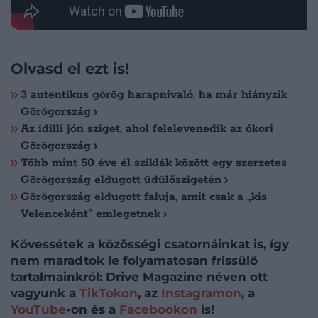
Olvasd el ezt is!
3 autentikus görög harapnivaló, ha már hiányzik
Görögország
Az idilli jón sziget, ahol felelevenedik az ókori
Görögország
Több mint 50 éve él sziklák között egy szerzetes
Görögország eldugott üdülőszigetén
Görögország eldugott faluja, amit csak a „kis
Velenceként” emlegetnek
Kövessétek a közösségi csatornáinkat is, így
nem maradtok le folyamatosan frissülő
tartalmainkról: Drive Magazine néven ott
vagyunk a
TikTokon
, az
Instagramon
, a
YouTube
-on és a
Facebookon
is!