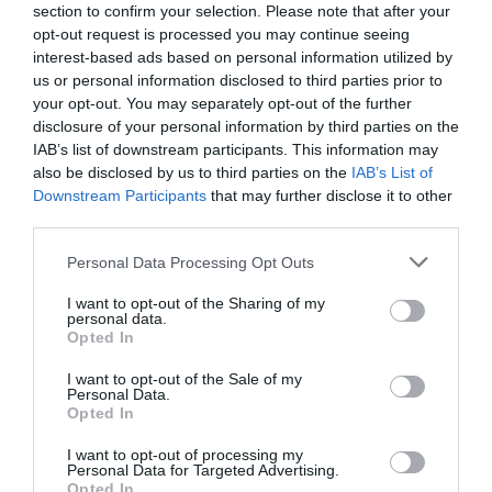
section to confirm your selection. Please note that after your
ipari és kereskedelmi központjaként működött,
opt-out request is processed you may continue seeing
csak később vette át Pireusz ezt a vezető szerepet.
interest-based ads based on personal information utilized by
Ezek tudatában nem is csoda, hogy
us or personal information disclosed to third parties prior to
Ermúpoli neoklasszicista építészetének és
your opt-out. You may separately opt-out of the further
kozmopolita hangulatának gyökerei az 1800-as
disclosure of your personal information by third parties on the
IAB’s list of downstream participants. This information may
évek kereskedelmi és művészeti fellendülésére
also be disclosed by us to third parties on the
IAB’s List of
vezethetők vissza. Ez az időszak az ekkor érkező
Downstream Participants
that may further disclose it to other
menekülteknek köszönhető, akik a környező
third parties.
szigetekről és
Kis-Ázsiából
találtak itt új otthonra.
Please note that this website/app uses one or more Google
Personal Data Processing Opt Outs
services and may gather and store information including but
not limited to your visit or usage behaviour. You may click to
I want to opt-out of the Sharing of my
personal data.
grant or deny consent to Google and its third-party tags to
Opted In
Gyorstalpaló!
15 görög kifejezés, amit érdemes
use your data for below specified purposes in below Google
tudnod, ha Görögországba utazol
consent section.
I want to opt-out of the Sale of my
Personal Data.
Opted In
I want to opt-out of processing my
Personal Data for Targeted Advertising.
Opted In