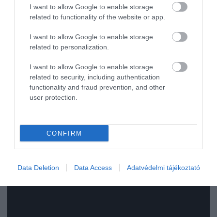
I want to allow Google to enable storage
hatását keltsék.
related to functionality of the website or app.
I want to allow Google to enable storage
Összességében Ermúpoli egy olyan úti cél,
related to personalization.
amely egyszerre kínál nyugalmat,
kulturális gyöngyszemeket és autentikus
I want to allow Google to enable storage
görög gasztronómiát – mindezt távol a
related to security, including authentication
zsúfolt nyaralóhelyektől. Ami pedig az
functionality and fraud prevention, and other
odajutást illeti, az a legkényelmesebb, ha
user protection.
elrepülünk Athénba, majd onnan komppal
hajózunk át a szigetre.
CONFIRM
Data Deletion
Data Access
Adatvédelmi tájékoztató