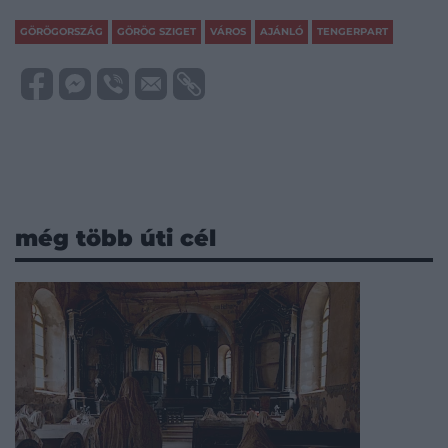
GÖRÖGORSZÁG
GÖRÖG SZIGET
VÁROS
AJÁNLÓ
TENGERPART
még több úti cél