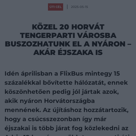
ÚTI CÉL
2025-05-15
KÖZEL 20 HORVÁT
TENGERPARTI VÁROSBA
BUSZOZHATUNK EL A NYÁRON –
AKÁR ÉJSZAKA IS
Idén áprilisban a FlixBus mintegy 15
százalékkal bővítette hálózatát, ennek
köszönhetően pedig jól jártak azok,
akik nyáron Horvátországba
mennének. Az újításhoz hozzátartozik,
hogy a csúcsszezonban így már
éjszakai is több járat fog közlekedni az