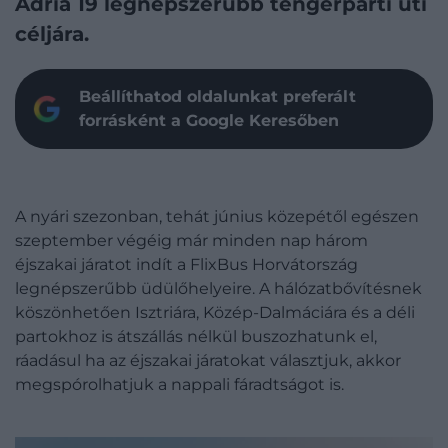
Adria 19 legnépszerűbb tengerparti úti
céljára.
Beállíthatod oldalunkat preferált
forrásként a Google Keresőben
A nyári szezonban, tehát június közepétől egészen
szeptember végéig már minden nap három
éjszakai járatot indít a FlixBus Horvátország
legnépszerűbb üdülőhelyeire. A hálózatbővítésnek
köszönhetően Isztriára, Közép-Dalmáciára és a déli
partokhoz is átszállás nélkül buszozhatunk el,
ráadásul ha az éjszakai járatokat választjuk, akkor
megspórolhatjuk a nappali fáradtságot is.