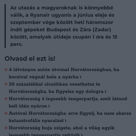
Az utazás a magyaroknak is könnyebbé
válik, a Ryanair ugyanis a június eleje és
szeptember vége között heti háromszor
indít gépeket Budapest és Zára (Zadar)
között, amelyek útideje csupán 1 óra és 15
perc.
Olvasd el ezt is!
4 látványos autós útvonal Horvátországban, ha
kocsival vágnál bele a nyárba
20 százalékkal olcsóbban vezethetsz le
Horvátországba, ha figyelsz egy dologra
Horvátország 6 legszebb tengerpartja, amit látnod
kell idén nyáron
Autóval Horvátországba: erre figyelj, ha nem akarsz
katasztrofális nyaralást
Horvátország buja szigete, ahol a világ egyik
legszebb tengerpartja rejtőzik