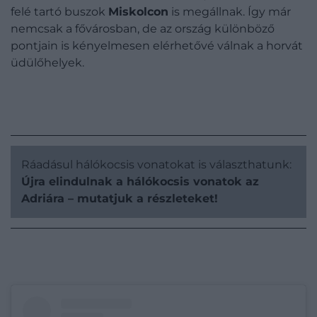
felé tartó buszok
Miskolcon
is megállnak. Így már
nemcsak a fővárosban, de az ország különböző
pontjain is kényelmesen elérhetővé válnak a horvát
üdülőhelyek.
Ráadásul hálókocsis vonatokat is választhatunk:
Újra elindulnak a hálókocsis vonatok az
Adriára – mutatjuk a részleteket!