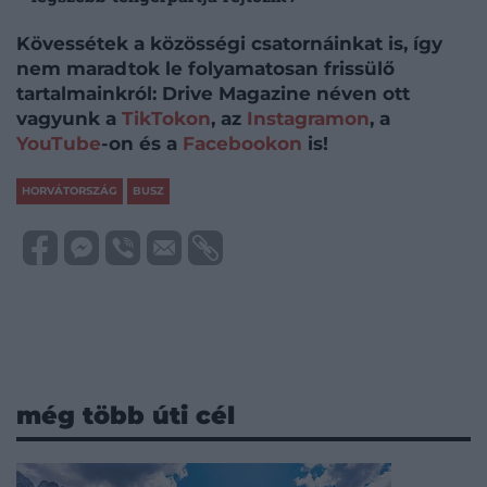
Kövessétek a közösségi csatornáinkat is, így
nem maradtok le folyamatosan frissülő
tartalmainkról: Drive Magazine néven ott
vagyunk a
TikTokon
, az
Instagramon
, a
YouTube
-on és a
Facebookon
is!
HORVÁTORSZÁG
BUSZ
még több úti cél