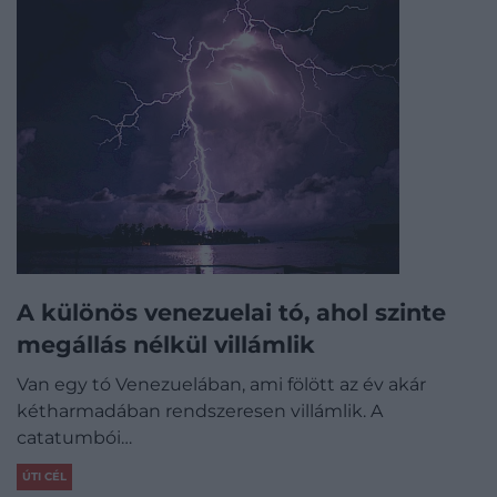
A különös venezuelai tó, ahol szinte
megállás nélkül villámlik
Van egy tó Venezuelában, ami fölött az év akár
kétharmadában rendszeresen villámlik. A
catatumbói…
ÚTI CÉL