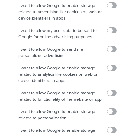
I want to allow Google to enable storage
Ha mégis az autót választanánk:
4 gyönyörű
related to advertising like cookies on web or
horvát tengerpart, amit 5 óra alatt elérhetsz
device identifiers in apps.
autóval
I want to allow my user data to be sent to
Google for online advertising purposes.
I want to allow Google to send me
personalized advertising.
MÁR KÖZVETLEN
I want to allow Google to enable storage
REPÜLŐJÁRATOKKAL IS
related to analytics like cookies on web or
UTAZHATUNK
device identifiers in apps.
I want to allow Google to enable storage
related to functionality of the website or app.
I want to allow Google to enable storage
related to personalization.
I want to allow Google to enable storage