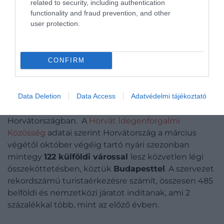
related to security, including authentication
functionality and fraud prevention, and other
user protection.
CONFIRM
Omis, Horvátország
Fotó:
vchal, Shutterstock
Data Deletion
Data Access
Adatvédelmi tájékoztató
Nemrég
számoltunk be róla
, hogy várva várt
újítással indult az idei nyári szezon
Horvátországban. A
Horvát Idegenforgalmi
Közösség
adatai szerint Horvátország a március
végétől október végéig tartó nyári szezonban
mintegy
122 külföldi várossal
lesz közvetlen légi
összeköttetésben, köztük
Budapesttel
. A szervezet
rekordszámú turistaérkezésre számít, összesen 485
belföldi és nemzetközi járatot indítanak, ami 2
százalékkal több, mint az előző évben.