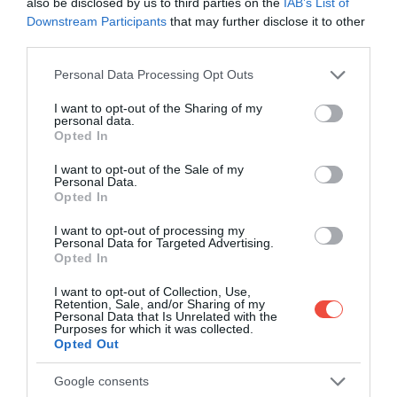
also be disclosed by us to third parties on the
IAB’s List of
A post shared by FlixBus (@flixbus)
Downstream Participants
that may further disclose it to other
third parties.
Please note that this website/app uses one or more Google
Personal Data Processing Opt Outs
services and may gather and store information including but
not limited to your visit or usage behaviour. You may click to
I want to opt-out of the Sharing of my
personal data.
grant or deny consent to Google and its third-party tags to
Az esti órákban induló buszok segítségével az
Opted In
use your data for below specified purposes in below Google
utazók nyaralásából nem esik majd ki egy teljes nap,
consent section.
I want to opt-out of the Sale of my
hanem kipihenten, átaludva az éjszakát
Personal Data.
Opted In
kezdhetnek bele a vakációba. A kora reggeli érkezés
miatt külön szálláshelyre sincs szükség az utazás
I want to opt-out of processing my
éjszakáján, a buszok ülései állíthatóak, a járatokon
Personal Data for Targeted Advertising.
Opted In
pedig légkondicionáló és wifi működik, a telefonok
ébrenlétét pedig az USB-töltőpontok biztosítják. Az
I want to opt-out of Collection, Use,
Adriára szóló jegyeket már meg tudjuk vásárolni a
Retention, Sale, and/or Sharing of my
Personal Data that Is Unrelated with the
FlixBus weboldalán és az applikációban is.
Purposes for which it was collected.
Opted Out
Google consents