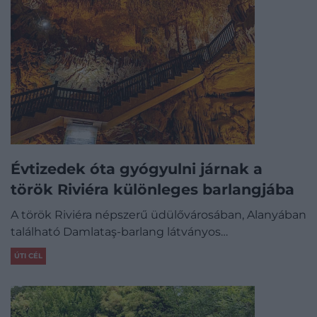
Évtizedek óta gyógyulni járnak a
török Riviéra különleges barlangjába
A török Riviéra népszerű üdülővárosában, Alanyában
található Damlataş-barlang látványos…
ÚTI CÉL