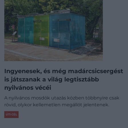
Ingyenesek, és még madárcsicsergést
is játszanak a világ legtisztább
nyilvános vécéi
A nyilvános mosdók utazás közben többnyire csak
rövid, olykor kellemetlen megállót jelentenek.
ÚTI CÉL