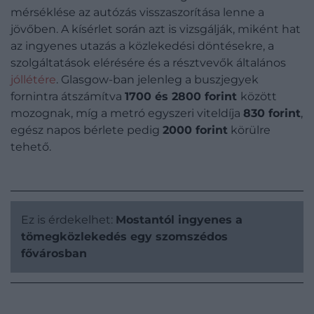
mérséklése az autózás visszaszorítása lenne a
jövőben. A kísérlet során azt is vizsgálják, miként hat
az ingyenes utazás a közlekedési döntésekre, a
szolgáltatások elérésére és a résztvevők általános
jóllétére
. Glasgow-ban jelenleg a buszjegyek
fornintra átszámítva
1700 és 2800 forint
között
mozognak, míg a metró egyszeri viteldíja
830 forint
,
egész napos bérlete pedig
2000 forint
körülre
tehető.
Ez is érdekelhet:
Mostantól ingyenes a
tömegközlekedés egy szomszédos
fővárosban