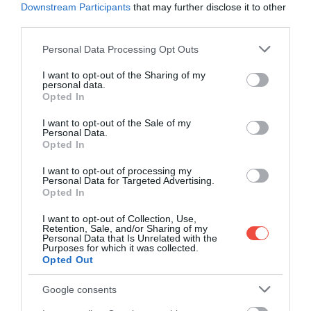
Downstream Participants
that may further disclose it to other
indokolt lehet-e egy ilyen rendszer bevezetése. A
third parties.
program fejlesztésére már elkülönítettek forrásokat,
hivatalos jóváhagyást október 30-án kapott.
Please note that this website/app uses one or more Google
Personal Data Processing Opt Outs
services and may gather and store information including but
Christy Mearns
, a Skót Zöldek tanácsosa szerint a
not limited to your visit or usage behaviour. You may click to
I want to opt-out of the Sharing of my
personal data.
grant or deny consent to Google and its third-party tags to
kezdeményezés különösen jelentős egy olyan
Opted In
use your data for below specified purposes in below Google
városban, ahol az autót birtoklók aránya az egyik
consent section.
I want to opt-out of the Sale of my
legalacsonyabb egész Skóciában.
Personal Data.
Opted In
I want to opt-out of processing my
Personal Data for Targeted Advertising.
Opted In
I want to opt-out of Collection, Use,
EZ VALÓDI VÁLTOZÁST
Retention, Sale, and/or Sharing of my
Personal Data that Is Unrelated with the
HOZHAT A SZEGÉNYSÉGBEN
Purposes for which it was collected.
Opted Out
ÉLŐK ÉS A TÁRSADALMI
Google consents
ELSZIGETELTSÉGBEN ÉLŐK