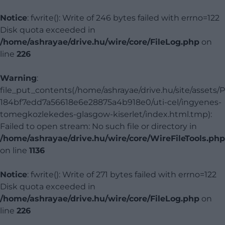
Notice
: fwrite(): Write of 246 bytes failed with errno=122
Disk quota exceeded in
/home/ashrayae/drive.hu/wire/core/FileLog.php
on
line
226
Warning
:
file_put_contents(/home/ashrayae/drive.hu/site/assets/
184bf7edd7a56618e6e28875a4b918e0/uti-cel/ingyenes-
tomegkozlekedes-glasgow-kiserlet/index.html.tmp):
Failed to open stream: No such file or directory in
/home/ashrayae/drive.hu/wire/core/WireFileTools.php
on line
1136
Notice
: fwrite(): Write of 271 bytes failed with errno=122
Disk quota exceeded in
/home/ashrayae/drive.hu/wire/core/FileLog.php
on
line
226