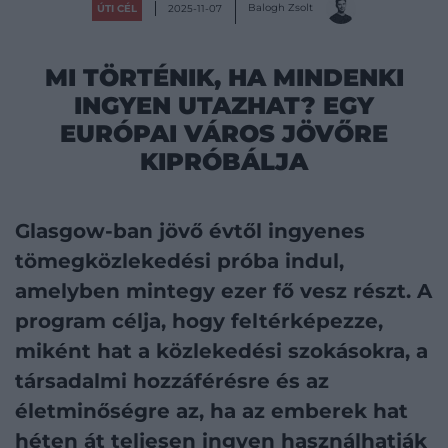
Balogh Zsolt
ÚTI CÉL
2025-11-07
MI TÖRTÉNIK, HA MINDENKI
INGYEN UTAZHAT? EGY
EURÓPAI VÁROS JÖVŐRE
KIPRÓBÁLJA
Glasgow-ban jövő évtől ingyenes
tömegközlekedési próba indul,
amelyben mintegy ezer fő vesz részt. A
program célja, hogy feltérképezze,
miként hat a közlekedési szokásokra, a
társadalmi hozzáférésre és az
életminőségre az, ha az emberek hat
héten át teljesen ingyen használhatják