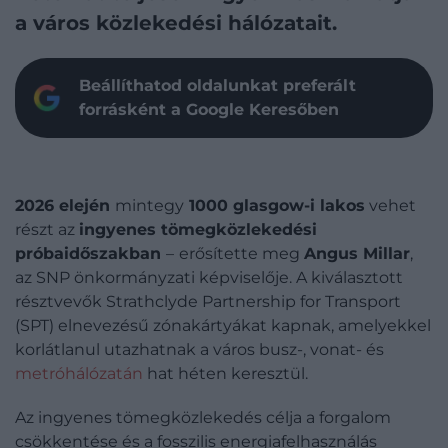
a város közlekedési hálózatait.
Beállíthatod oldalunkat preferált
forrásként a Google Keresőben
2026 elején
mintegy
1000 glasgow-i lakos
vehet
részt az
ingyenes tömegközlekedési
próbaidőszakban
–
erősítette meg
Angus Millar
,
az SNP önkormányzati képviselője. A kiválasztott
résztvevők Strathclyde Partnership for Transport
(SPT) elnevezésű zónakártyákat kapnak, amelyekkel
korlátlanul utazhatnak a város busz-, vonat- és
metróhálózatán
hat héten keresztül.
Az ingyenes tömegközlekedés célja a forgalom
csökkentése és a fosszilis energiafelhasználás