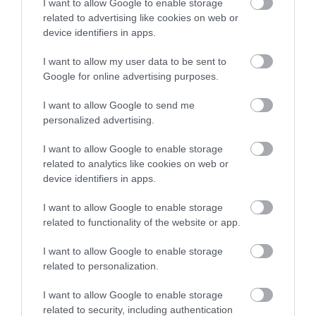
ÉLETÉBEN, ÉS
I want to allow Google to enable storage
related to advertising like cookies on web or
REMÉLHETŐLEG ELŐKÉSZÍTI
device identifiers in apps.
AZ UTAT A HOSSZABB TÁVÚ,
I want to allow my user data to be sent to
INGYENES
Google for online advertising purposes.
TÖMEGKÖZLEKEDÉS FELÉ
I want to allow Google to send me
personalized advertising.
GLASGOW-BAN.
I want to allow Google to enable storage
related to analytics like cookies on web or
device identifiers in apps.
–
tette hozzá.
I want to allow Google to enable storage
Eközben
Angliában, Walesben és Észak-
related to functionality of the website or app.
Írországban
elutasították azt a javaslatot, amely az
ingyenes buszbérleteket terjesztette volna ki a 22
I want to allow Google to enable storage
év alattiakra. Ezt azzal indokolták, hogy a kormány
related to personalization.
„nem tudja magának megengedni” az ezzel járó
I want to allow Google to enable storage
kiesést.
related to security, including authentication