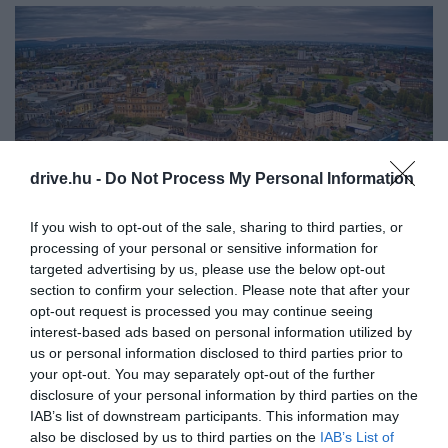
drive.hu -
Do Not Process My Personal Information
If you wish to opt-out of the sale, sharing to third parties, or
processing of your personal or sensitive information for
Glasgow, Skócia
Fotó:
Jacob Boomsma/Shutterstock
targeted advertising by us, please use the below opt-out
section to confirm your selection. Please note that after your
Skóciában egyébként a
22 év alattiak
és a 60 év
opt-out request is processed you may continue seeing
felettiek már most is ingyen utazhatnak a Nemzeti
interest-based ads based on personal information utilized by
Jogosultsági Kártya (NEC) használatával. Az
us or personal information disclosed to third parties prior to
ingyenes városi közlekedés ötlete 2021-ben merült
your opt-out. You may separately opt-out of the further
fel először, amikor a skót kormány vizsgálni kezdte,
disclosure of your personal information by third parties on the
hogy az
károsanyag-kibocsátás
csökkentése és a
IAB’s list of downstream participants. This information may
also be disclosed by us to third parties on the
IAB’s List of
társadalmi befogadás
növelése érdekében