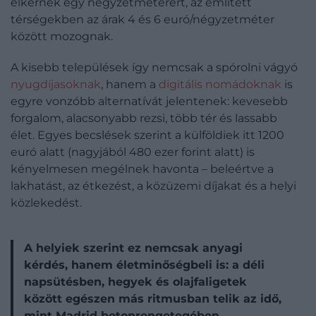
elkérnek egy négyzetméterért, az említett
térségekben az árak 4 és 6 euró/négyzetméter
között mozognak.
A kisebb települések így nemcsak a spórolni vágyó
nyugdíjasoknak
, hanem a
digitális nomádoknak
is
egyre vonzóbb alternatívát jelentenek: kevesebb
forgalom, alacsonyabb rezsi, több tér és lassabb
élet. Egyes becslések szerint a külföldiek itt 1200
euró alatt (nagyjából 480 ezer forint alatt) is
kényelmesen megélnek havonta – beleértve a
lakhatást, az étkezést, a közüzemi díjakat és a helyi
közlekedést.
A helyiek szerint ez nemcsak anyagi
kérdés, hanem életminőségbeli is: a déli
napsütésben, hegyek és olajfaligetek
között egészen más ritmusban telik az idő,
mint Madrid betonrengetegében.