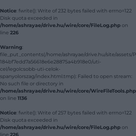
Notice
: fwrite(): Write of 232 bytes failed with errno=122
Disk quota exceeded in
/home/ashrayae/drive.hu/wire/core/FileLog.php
on
line
226
Warning
:
file_put_contents(/home/ashrayae/drive.hu/site/assets/
184bf7edd7a56618e6e28875a4b918e0/uti-
cel/legolcsobb-uti-celok-
spanyolorszag/index.html.tmp): Failed to open stream:
No such file or directory in
/home/ashrayae/drive.hu/wire/core/WireFileTools.php
on line
1136
Notice
: fwrite(): Write of 257 bytes failed with errno=122
Disk quota exceeded in
/home/ashrayae/drive.hu/wire/core/FileLog.php
on
line
226