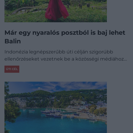
Már egy nyaralós posztból is baj lehet
Balin
Indonézia legnépszerűbb úti célján szigorúbb
ellenőrzéseket vezetnek be a közösségi médiához…
ÚTI CÉL