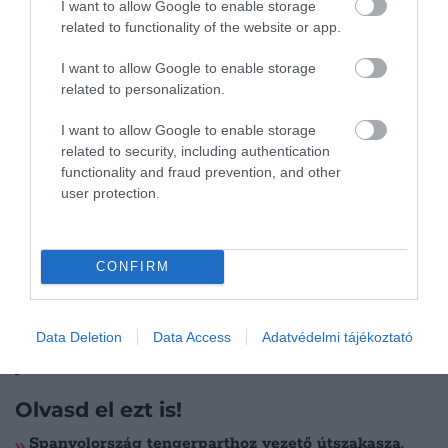
I want to allow Google to enable storage
CSAK AKKOR, HA AZ EMBER
related to functionality of the website or app.
ELFOGADJA A LASSABB
I want to allow Google to enable storage
related to personalization.
TEMPÓT, A SIESTÁT ÉS A
HELYI SZOKÁSOKAT.
I want to allow Google to enable storage
related to security, including authentication
functionality and fraud prevention, and other
user protection.
Efford azt tanácsolja a költözni vágyóknak,
CONFIRM
hogy előbb próbáljanak beilleszkedni a
kinézett helyi közösségbe, tanuljanak
Data Deletion
Data Access
Adatvédelmi tájékoztató
spanyolul, és tapasztalják meg, milyen is
az élet főszezonon kívül.
Olvasd el ezt is!
Spanyolország tengerparthoz vezető útszakasza,