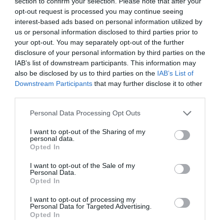
section to confirm your selection. Please note that after your
opt-out request is processed you may continue seeing
interest-based ads based on personal information utilized by
Ha ősszel indulnál útnak:
Spanyolország ősszel:
us or personal information disclosed to third parties prior to
6 meseszép úti cél, amit egyszer látnod kell!
your opt-out. You may separately opt-out of the further
disclosure of your personal information by third parties on the
IAB’s list of downstream participants. This information may
also be disclosed by us to third parties on the
IAB’s List of
Downstream Participants
that may further disclose it to other
third parties.
AZ ÉREM MÁSIK OLDALA
Please note that this website/app uses one or more Google
Personal Data Processing Opt Outs
services and may gather and store information including but
Ehhez természetesen kompromisszumokat kell
not limited to your visit or usage behaviour. You may click to
I want to opt-out of the Sharing of my
kötni. A vidéki régiókban jóval gyengébb a
personal data.
grant or deny consent to Google and its third-party tags to
Opted In
tömegközlekedés, a nagy sebességű internet sem
use your data for below specified purposes in below Google
mindenhol elérhető, és a nemzetközi iskolák is
consent section.
I want to opt-out of the Sale of my
ritkábbak. Azonban aki nyitott a helyi életformára, az
Personal Data.
Opted In
gyorsan beleszerethet ezekbe a rejtett
gyöngyszemekbe, ahol a helyiek ismerik egymást, a
I want to opt-out of processing my
piacokon még alkudozni lehet, és az éttermekben
Personal Data for Targeted Advertising.
Opted In
már 12 euróért jár egy háromfogásos menü. A
Costa