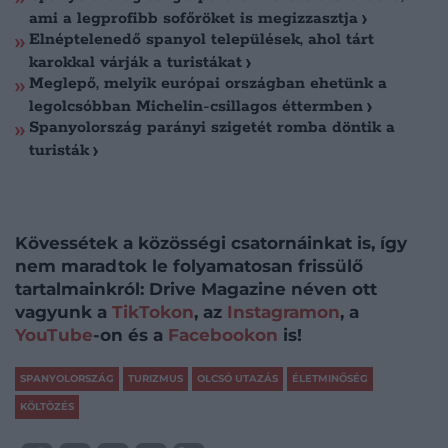
ami a legprofibb sofőröket is megizzasztja
Elnéptelenedő spanyol települések, ahol tárt
karokkal várják a turistákat
Meglepő, melyik európai országban ehetünk a
legolcsóbban Michelin-csillagos éttermben
Spanyolország parányi szigetét romba döntik a
turisták
Kövessétek a közösségi csatornáinkat is, így
nem maradtok le folyamatosan frissülő
tartalmainkról: Drive Magazine néven ott
vagyunk a
TikTokon
, az
Instagramon
, a
YouTube
-on és a
Facebookon
is!
SPANYOLORSZÁG
TURIZMUS
OLCSÓ UTAZÁS
ÉLETMINŐSÉG
KÖLTÖZÉS