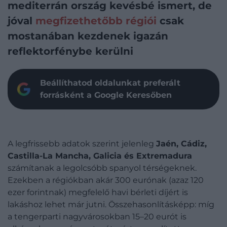
mediterrán ország kevésbé ismert, de
jóval
megfizethetőbb régiói
csak
mostanában kezdenek igazán
reflektorfénybe kerülni
Beállíthatod oldalunkat preferált
forrásként a Google Keresőben
A legfrissebb adatok szerint jelenleg
Jaén, Cádiz,
Castilla-La Mancha, Galicia és Extremadura
számítanak a legolcsóbb spanyol térségeknek.
Ezekben a régiókban akár 300 eurónak (azaz 120
ezer forintnak) megfelelő havi bérleti díjért is
lakáshoz lehet már jutni. Összehasonlításképp: míg
a tengerparti nagyvárosokban 15–20 eurót is