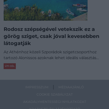
Rodosz szépségével vetekszik ez a
görög sziget, csak jóval kevesebben
látogatják
Az Athénhoz közeli Szporádok szigetcsoporthoz
tartozó Alonissos azoknak lehet ideális választás…
ÚTI CÉL
IMPRESSZUM
MÉDIAAJÁNLÓ
COOKIE SZABÁLYZAT
AKADÁLYMENTESSÉGI NYILATKOZAT