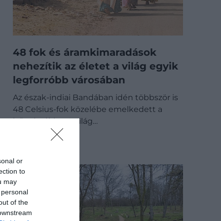
48 fok és áramkimaradások
nehezítik az életet a világ egyik
legforróbb városában
Az észak-indiai Bandában idén többször is
48 Celsius-fok közelébe emelkedett a
hőmérséklet. A világ…
ÚTI CÉL
sonal or
ection to
ou may
 personal
out of the
 downstream