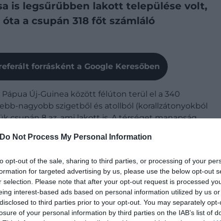
 is legsűrűbben lakott települése volt,
 óta a csupán 318 főt számláló
referált forrásként a Google Keresőben
Pápua Új-Guinea között félúton terül el a 340
ebb-nagyobb szigetből és atollból (korallzátonyokból
zülük csupán 8 az, ami lakott is. A térséget manapság
l, hiszen elhelyezkedéséből adódóan Palau ideális
Do Not Process My Personal Information
to opt-out of the sale, sharing to third parties, or processing of your per
formation for targeted advertising by us, please use the below opt-out s
ágának java része (11 200 fő) Koror városában
r selection. Please note that after your opt-out request is processed y
ít Palau fővárosának, hanem a mindössze 318
eing interest-based ads based on personal information utilized by us or
disclosed to third parties prior to your opt-out. You may separately opt-
losure of your personal information by third parties on the IAB’s list of