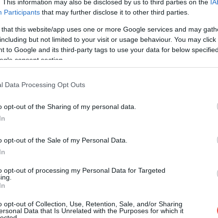
. This information may also be disclosed by us to third parties on the
IA
Participants
that may further disclose it to other third parties.
 that this website/app uses one or more Google services and may gath
including but not limited to your visit or usage behaviour. You may click 
 to Google and its third-party tags to use your data for below specifi
ogle consent section.
l Data Processing Opt Outs
o opt-out of the Sharing of my personal data.
In
o opt-out of the Sale of my Personal Data.
In
to opt-out of processing my Personal Data for Targeted
ing.
In
o opt-out of Collection, Use, Retention, Sale, and/or Sharing
ersonal Data that Is Unrelated with the Purposes for which it
lected.