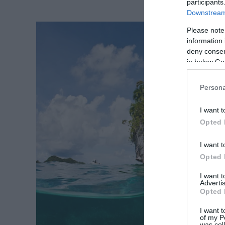
participants
Downstream 
Please note
information 
deny consent
in below Go
Persona
I want t
Opted 
I want t
Opted 
I want 
Advertis
Opted 
I want t
of my P
was col