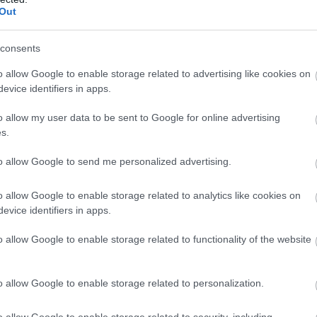
Out
consents
o allow Google to enable storage related to advertising like cookies on
evice identifiers in apps.
Fotó:
Reinhard Dirscherl, Getty Images
o allow my user data to be sent to Google for online advertising
s.
to allow Google to send me personalized advertising.
gy nő uralkodott 32 katona felett
o allow Google to enable storage related to analytics like cookies on
evice identifiers in apps.
o allow Google to enable storage related to functionality of the website
tmánya ugyanis arra kötelezte a Nemzeti Kongresszust,
özigazgatási központot és állami székhelyet. Az
o allow Google to enable storage related to personalization.
ni, hogy az ország legnagyobb szigete, Babeldaob is
o allow Google to enable storage related to security, including