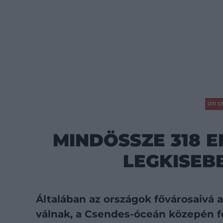
ÚTI C
MINDÖSSZE 318 E
LEGKISEB
Általában az országok fővárosaivá
válnak, a Csendes-óceán közepén f