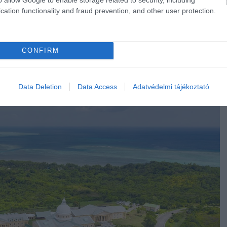
cation functionality and fraud prevention, and other user protection.
kkor bíztak meg egy hawaii székhelyű építészeti
ébként már csinált ilyet a Mikronéziai Szövetségi
sok szűkössége miatt azonban a munkálatok elég
CONFIRM
 elején indultak be, amikor Palaunak sikerült egy 20
Data Deletion
Data Access
Adatvédelmi tájékoztató