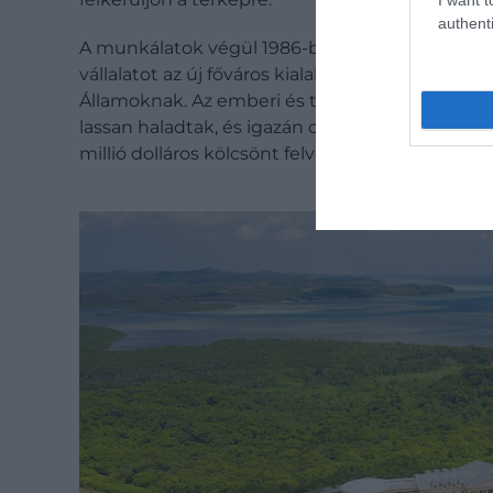
authenti
A munkálatok végül 1986-ban kezdődtek meg: e
vállalatot az új főváros kialakításával – ami egy
Államoknak. Az emberi és természeti erőforrá
lassan haladtak, és igazán csak a kétezres évek
millió dolláros kölcsönt felvennie Tajvantól.