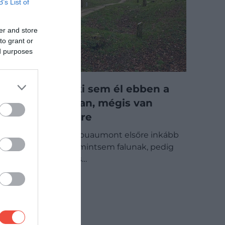
B’s List of
er and store
to grant or
ed purposes
100 éve senki sem él ebben a
francia faluban, mégis van
polgármestere
Fleury-devant-Douaumont elsőre inkább
erdőnek látszik, mintsem falunak, pedig
hivatalosan ma is…
ÚTI CÉL