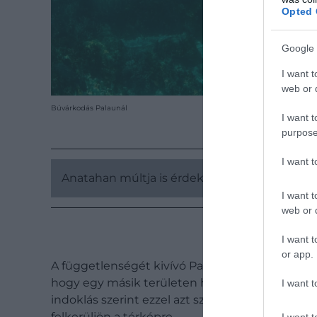
Opted 
Google 
I want t
web or d
Búvárkodás Palaunál
I want t
purpose
I want 
Anatahan múltja is érdekes:
A sziget, ahol e
I want t
web or d
I want t
or app.
A függetlenségét kivívó Palau új, 1979-es alko
hogy egy másik területen hozzon létre egy új k
I want t
indoklás szerint ezzel azt szerették volna elér
felkerüljön a térképre.
I want t