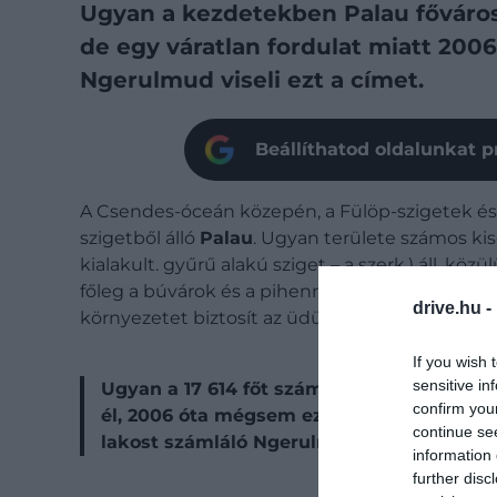
Ugyan a kezdetekben Palau fővárosa
de egy váratlan fordulat miatt 2006
Ngerulmud viseli ezt a címet.
Beállíthatod oldalunkat p
A Csendes-óceán közepén, a Fülöp-szigetek és 
szigetből álló
Palau
. Ugyan területe számos kis
kialakult. gyűrű alakú sziget – a szerk.) áll, kö
főleg a búvárok és a pihenni vágyók keresik fe
drive.hu -
környezetet biztosít az üdülésre.
If you wish 
sensitive in
Ugyan a 17 614 főt számláló ország lakoss
confirm you
él, 2006 óta mégsem ez a település szám
continue se
lakost számláló Ngerulmud.
information 
further disc