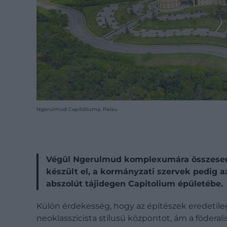
Ngerulmud Capitóliuma, Palau
Végül Ngerulmud komplexumára összesen 45
készült el, a kormányzati szervek pedig az
abszolút tájidegen Capitolium épületébe.
Külön érdekesség, hogy az építészek eredetileg
neoklasszicista stílusú központot, ám a föderal