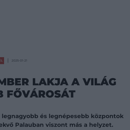
ÉL
2025-01-21
MBER LAKJA A VILÁG
B FŐVÁROSÁT
 a legnagyobb és legnépesebb központok
ekvő Palauban viszont más a helyzet.