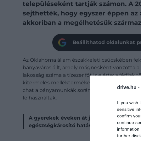
településeként tartják számon. A 2
sejthették, hogy egyszer éppen az 
akkoriban a megélhetésük származ
Beállíthatod oldalunkat p
Az Oklahoma állam északkeleti csücskében fekv
bányaváros állt, amely mágnesként vonzotta a 
lakosság száma a tízezer főt is elérte: a férfia
kitermelés melléktermékeként pedig úgyneve
drive.hu -
chat a bányamunkák során keletkező kőzethulla
felhasználtak.
If you wish 
sensitive in
confirm you
A gyerekek éveken át játszottak ezeknek
continue se
egészségkárosító hatásáról.
information 
further disc