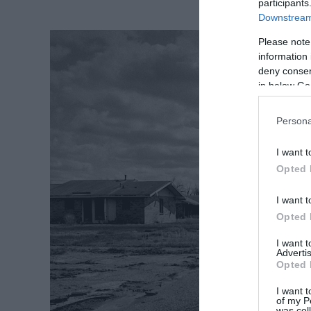
participants
Downstream 
Please note
information 
deny consent
in below Go
Persona
I want t
Opted 
I want t
Opted 
I want 
Advertis
Opted 
I want t
of my P
was col