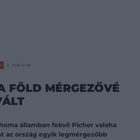
ÉL
2026-02-28
 A FÖLD MÉRGEZŐVÉ
VÁLT
homa államban fekvő Picher valaha
nt az ország egyik legmérgezőbb