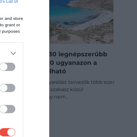
B’s List of
er and store
to grant or
ed purposes
Olaszország 30 legnépszerűbb
strandjából 20 ugyanazon a
szigeten található
Az olaszországi nyaralást tervezők több ezer
kilométernyi partszakasz közül
válogathatnak, így nem…
ÚTI CÉL