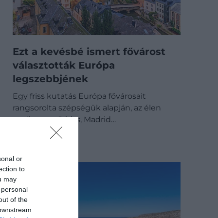
Ezt a kevésbé ismert fővárost
választották Európa
legszebbjének
Egy friss kutatás Európa fővárosait
rangsorolta szépségük alapján, az élen
pedig nem Párizs, Madrid…
ÚTI CÉL
sonal or
ection to
ou may
 personal
out of the
 downstream