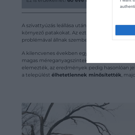
Ez is érdekelhet!
60 éve megállás nélkül ég 
authenti
A szivattyúzás leállása után a víz kifolyt a járat
környező patakokat. Az ezt követő években egy
problémával állnak szemben.
A kilencvenes években egy vizsgálat során vér
magas méreganyagszinteket mutattak. 2004-ben 
elemezték, az eredmények pedig hasonlóan je
a települést
élhetetlennek minősítették
, maj