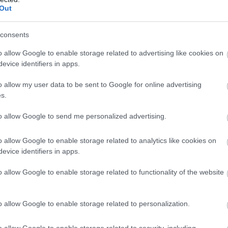
Out
consents
o allow Google to enable storage related to advertising like cookies on
evice identifiers in apps.
Fotó:
TheDoctorWho, Wikimedia Commons
o allow my user data to be sent to Google for online advertising
s.
adtak nekik: „chat rats”, vagyis „chat patkányok”
a készletei apadni kezdtek, így egyre több család
to allow Google to send me personalized advertising.
o allow Google to enable storage related to analytics like cookies on
 hivatalosan is bezárt, a vízszivattyúk leálltak, a járatok
evice identifiers in apps.
mal szennyezett vízzel.
o allow Google to enable storage related to functionality of the website
o allow Google to enable storage related to personalization.
o allow Google to enable storage related to security, including