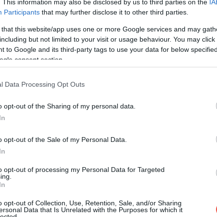
. This information may also be disclosed by us to third parties on the
IA
Participants
that may further disclose it to other third parties.
 that this website/app uses one or more Google services and may gath
including but not limited to your visit or usage behaviour. You may click 
 to Google and its third-party tags to use your data for below specifi
ogle consent section.
l Data Processing Opt Outs
o opt-out of the Sharing of my personal data.
In
o opt-out of the Sale of my Personal Data.
In
to opt-out of processing my Personal Data for Targeted
ing.
In
o opt-out of Collection, Use, Retention, Sale, and/or Sharing
ersonal Data that Is Unrelated with the Purposes for which it
lected.