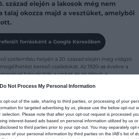
0. század elején a lakosok még nem
a talaj okozza majd a vesztüket, amelyből
ott.
referált forrásként a Google Keresőben
ő szellemfalu helyén a 20. század elején még virágzó
megélhetést kereső családokat. Az 1920-as évekre a
k tömegével bányászták a cinket és az ólmot, a
zett „
chat
”-halmok magasodtak a város mellett. A
Do Not Process My Personal Information
dék neve volt, amelyet később utak javítására is
to opt-out of the sale, sharing to third parties, or processing of your per
formation for targeted advertising by us, please use the below opt-out s
r selection. Please note that after your opt-out request is processed y
 a halmoknak a tetején, mit sem tudva azok
eing interest-based ads based on personal information utilized by us or
disclosed to third parties prior to your opt-out. You may separately opt-
losure of your personal information by third parties on the IAB’s list of