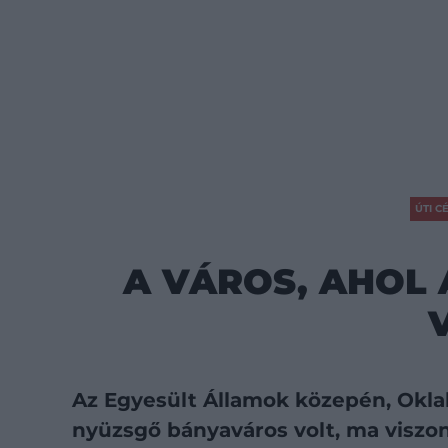
ÚTI C
A VÁROS, AHOL
Az Egyesült Államok közepén, Okla
nyüzsgő bányaváros volt, ma viszo