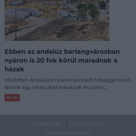
Ebben az andalúz barlangvárosban
nyáron is 20 fok körül maradnak a
házak
Miközben Andalúzia nyáron perzselő hőséggel küzd,
létezik egy város, ahol sokaknak ma sincs…
ÚTI CÉL
IMPRESSZUM
MÉDIAAJÁNLÓ
COOKIE SZABÁLYZAT