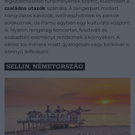
legkellemesebb fürdőhelyének számít, különösen a
családos utazók
számára. A tengerpart mellett
hangulatos kávézók, wellnesshotelek és parkok
sorakoznak, de Pärnu egyben egy kulturális központ
is. Nyáron rengeteg koncertet, fesztivált és
szabadtéri eseményt rendeznek a környéken. A
várost kis mérete miatt gyalogosan vagy biciklivel is
könnyű felfedezni.
SELLIN, NÉMETORSZÁG