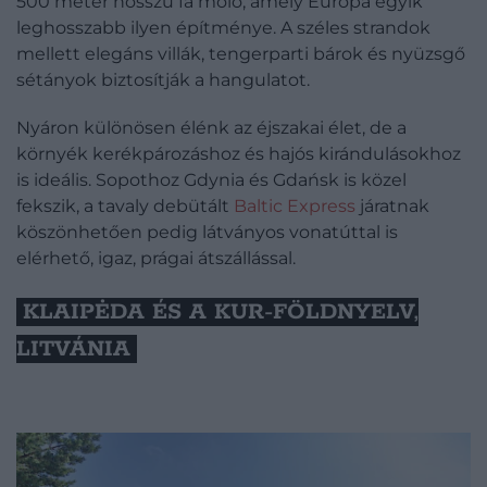
500 méter hosszú fa móló, amely Európa egyik
leghosszabb ilyen építménye. A széles strandok
mellett elegáns villák, tengerparti bárok és nyüzsgő
sétányok biztosítják a hangulatot.
Nyáron különösen élénk az éjszakai élet, de a
környék kerékpározáshoz és hajós kirándulásokhoz
is ideális. Sopothoz Gdynia és Gdańsk is közel
fekszik, a tavaly debütált
Baltic Express
járatnak
köszönhetően pedig látványos vonatúttal is
elérhető, igaz, prágai átszállással.
KLAIPĖDA ÉS A KUR-FÖLDNYELV,
LITVÁNIA