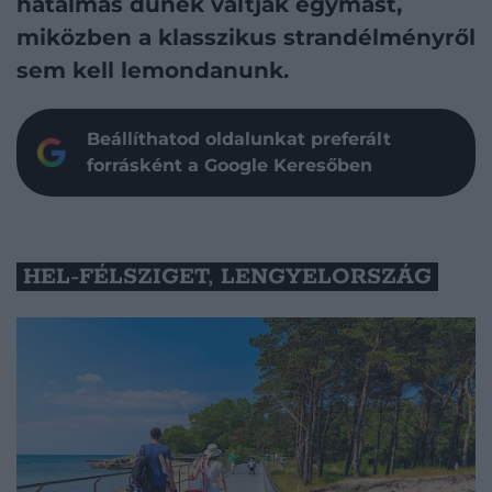
hatalmas dűnék váltják egymást,
miközben a klasszikus strandélményről
sem kell lemondanunk.
Beállíthatod oldalunkat preferált
forrásként a Google Keresőben
HEL-FÉLSZIGET, LENGYELORSZÁG