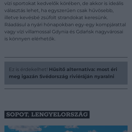
vízi sportokat kedvelők körében, de akkor is ideális
választás lehet, ha egyszerűen csak hűvösebb,
illetve kevésbé zsúfolt strandokat keresünk.
Ráadásul a nyári hónapokban egy-egy kompjárattal
vagy vízi villamossal Gdynia és Gdańsk nagyvárosai
is könnyen elérhetők.
Ez is érdekelhet!
Hűsítő alternatíva: most éri
meg igazán Svédország riviéráján nyaralni
SOPOT, LENGYELORSZÁG