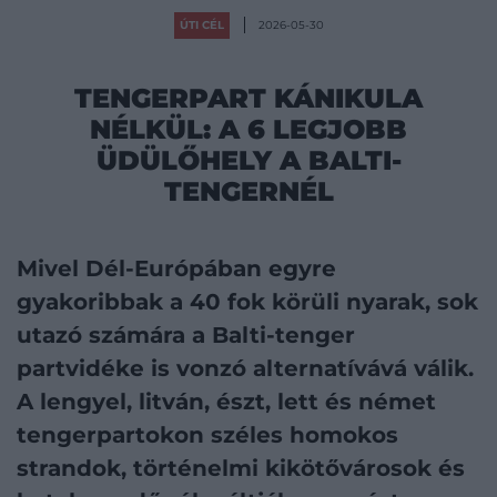
ÚTI CÉL
2026-05-30
TENGERPART KÁNIKULA
NÉLKÜL: A 6 LEGJOBB
ÜDÜLŐHELY A BALTI-
TENGERNÉL
Mivel Dél-Európában egyre
gyakoribbak a 40 fok körüli nyarak, sok
utazó számára a Balti-tenger
partvidéke is vonzó alternatívává válik.
A lengyel, litván, észt, lett és német
tengerpartokon széles homokos
strandok, történelmi kikötővárosok és