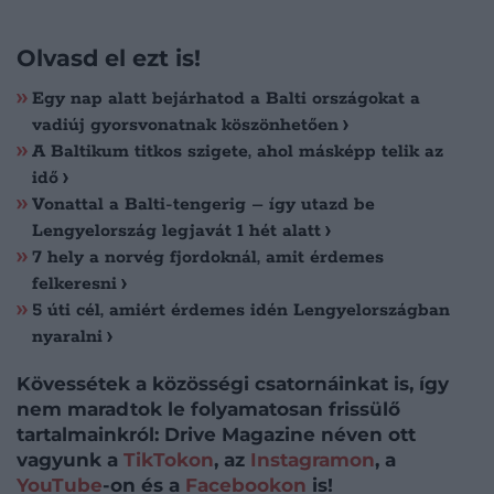
Olvasd el ezt is!
Egy nap alatt bejárhatod a Balti országokat a
vadiúj gyorsvonatnak köszönhetően
A Baltikum titkos szigete, ahol másképp telik az
idő
Vonattal a Balti-tengerig – így utazd be
Lengyelország legjavát 1 hét alatt
7 hely a norvég fjordoknál, amit érdemes
felkeresni
5 úti cél, amiért érdemes idén Lengyelországban
nyaralni
Kövessétek a közösségi csatornáinkat is, így
nem maradtok le folyamatosan frissülő
tartalmainkról: Drive Magazine néven ott
vagyunk a
TikTokon
, az
Instagramon
, a
YouTube
-on és a
Facebookon
is!