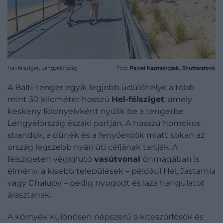
Hel-félsziget, Lengyelország
Fotó:
Pawel Kazmierczak, Shutterstock
A Balti-tenger egyik legjobb üdülőhelye a több
mint 30 kilométer hosszú
Hel-félsziget
, amely
keskeny földnyelvként nyúlik be a tengerbe
Lengyelország északi partján. A hosszú homokos
strandok, a dűnék és a fenyőerdők miatt sokan az
ország legszebb nyári úti céljának tartják. A
félszigeten végigfutó
vasútvonal
önmagában is
élmény, a kisebb települések – például Hel, Jastarnia
vagy Chałupy – pedig nyugodt és laza hangulatot
árasztanak.
A környék különösen népszerű a kiteszörfösök és