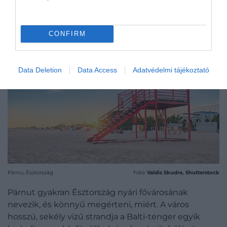
PÄRNU, ÉSZTORSZÁG
CONFIRM
Data Deletion
Data Access
Adatvédelmi tájékoztató
Pärnu, Észtország
Fotó:
Valdis Skudre, Shutterstock
Pärnut gyakran Észtország nyári fővárosának
nevezik, és könnyű megérteni, miért. A város
hosszú, sekély vizű strandja a Balti-tenger egyik