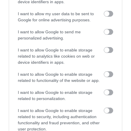
device identifiers in apps.
Jūrmala, Lettország
Fotó:
Tanya Keisha, Shutterstock
I want to allow my user data to be sent to
A Rigától alig fél órára fekvő Jūrmala az egész
Google for online advertising purposes.
Baltikumban jól ismert üdülőváros. Több mint
20
kilométer hosszú homokos strandját
a szárazföld
I want to allow Google to send me
felől fenyőerdők szegélyezik. Klasszikus, fából épült
personalized advertising.
villái és nyugodt hangulata miatt sokkal inkább
emlékeztet egy északi wellnessvárosra, mint egy
I want to allow Google to enable storage
related to analytics like cookies on web or
nyüzsgő tengerparti üdülőhelyre.
device identifiers in apps.
A sekély víz és a tiszta partszakasz különösen
I want to allow Google to enable storage
családbaráttá teszi Jūrmalát, ráadásul a víz itt sokkal
related to functionality of the website or app.
gyorsabban felmelegszik, mint a Balti-térség más
részein. Riga közelsége miatt a kulturális
I want to allow Google to enable storage
programokat is könnyű beiktatni a nyaralásba. A
related to personalization.
nyári hónapokban gyakran szerveznek koncerteket
I want to allow Google to enable storage
és szabadtéri eseményeket a környéken, így a
related to security, including authentication
pihenés mellett szórakozásból sincs hiány.
functionality and fraud prevention, and other
user protection.