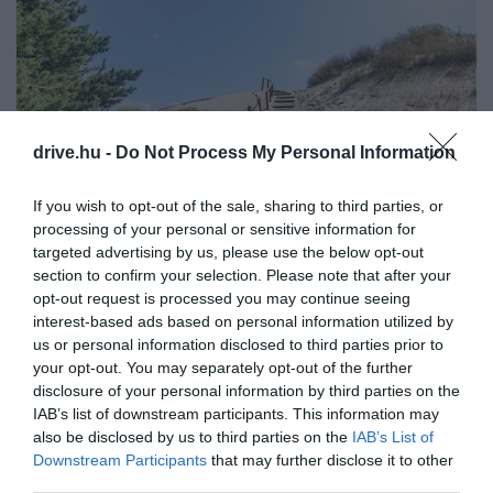
drive.hu -
Do Not Process My Personal Information
If you wish to opt-out of the sale, sharing to third parties, or
processing of your personal or sensitive information for
targeted advertising by us, please use the below opt-out
Nida környéke, Kur-földnyelv, Litvánia
Fotó:
Olezzo, Shutterstock
section to confirm your selection. Please note that after your
opt-out request is processed you may continue seeing
Litvánia központi kikötővárosa különleges keveréke
interest-based ads based on personal information utilized by
a balti és a német történelmi hatásoknak. Klaipėda
us or personal information disclosed to third parties prior to
óvárosában macskaköves utcák, favázas épületek és
your opt-out. You may separately opt-out of the further
disclosure of your personal information by third parties on the
hangulatos kikötői sétányok várnak minket. Innen
IAB’s list of downstream participants. This information may
indulnak továbbá azok a kompok, amelyekkel
also be disclosed by us to third parties on the
IAB’s List of
a hatalmas
homokdűnéiről
és finom szemcsés
Downstream Participants
that may further disclose it to other
strandjairól híres
Kur-földnyelvre
. Ennek területén
third parties.