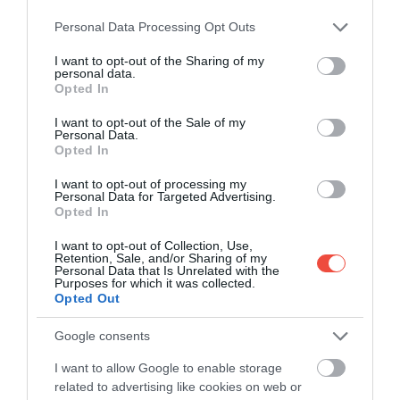
több kisebb települést is találunk: a legnagyobb
Please note that this website/app uses one or more Google
üdülőközpontnak
Nida
számít, amelynek strandja
Personal Data Processing Opt Outs
services and may gather and store information including but
kivételes tisztaságának köszönhetően
kék zászlós
not limited to your visit or usage behaviour. You may click to
I want to opt-out of the Sharing of my
minősítésben részesült.
personal data.
grant or deny consent to Google and its third-party tags to
Opted In
use your data for below specified purposes in below Google
JŪRMALA, LETTORSZÁG
consent section.
I want to opt-out of the Sale of my
Personal Data.
Opted In
I want to opt-out of processing my
Personal Data for Targeted Advertising.
Opted In
I want to opt-out of Collection, Use,
Retention, Sale, and/or Sharing of my
Personal Data that Is Unrelated with the
Purposes for which it was collected.
Opted Out
Google consents
I want to allow Google to enable storage
related to advertising like cookies on web or