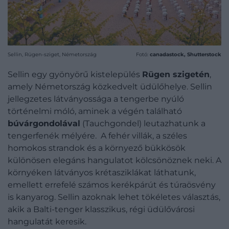
Sellin, Rügen-sziget, Németország
Fotó:
canadastock, Shutterstock
Sellin egy gyönyörű kistelepülés
Rügen szigetén
,
amely Németország közkedvelt üdülőhelye. Sellin
jellegzetes látványossága a tengerbe nyúló
történelmi móló, aminek a végén található
búvárgondolával
(Tauchgondel) leutazhatunk a
tengerfenék mélyére. A fehér villák, a széles
homokos strandok és a környező bükkösök
különösen elegáns hangulatot kölcsönöznek neki. A
környéken látványos krétasziklákat láthatunk,
emellett errefelé számos kerékpárút és túraösvény
is kanyarog. Sellin azoknak lehet tökéletes választás,
akik a Balti-tenger klasszikus, régi üdülővárosi
hangulatát keresik.