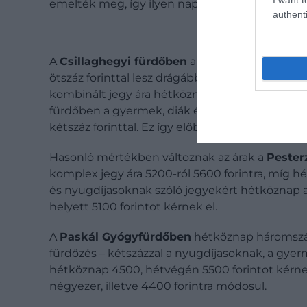
emelték meg, így ilyen napokon 15 800 forinté
authenti
A
Csillaghegyi fürdőben
a hétköznapi komplex 
ötszáz forinttal lesz drágább (6600 forint) a h
kombinált jegy ára hétköznap 4200 helyett 450
fürdőben a gyermek, diák és nyugdíjas belépő
kétszáz forinttal. Ez így előbbi esetben 3300, u
Hasonló mértékben változnak az árak a
Pester
komplex jegy ára 5200-ról 5600 forintra, míg h
és nyugdíjasoknak szóló jegyekért hétköznap 
helyett 5100 forintot kérnek el.
A
Paskál Gyógyfürdőben
hétköznap háromszáz,
fürdőzés – kétszázzal a nyugdíjasoknak, a gye
hétköznap 4500, hétvégén 5500 forintot kérn
négyezer, illetve 4400 forintra módosul.