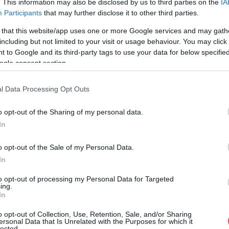
. This information may also be disclosed by us to third parties on the
IA
Participants
that may further disclose it to other third parties.
 that this website/app uses one or more Google services and may gath
including but not limited to your visit or usage behaviour. You may click 
 to Google and its third-party tags to use your data for below specifi
ogle consent section.
l Data Processing Opt Outs
o opt-out of the Sharing of my personal data.
In
o opt-out of the Sale of my Personal Data.
In
to opt-out of processing my Personal Data for Targeted
ing.
In
o opt-out of Collection, Use, Retention, Sale, and/or Sharing
ersonal Data that Is Unrelated with the Purposes for which it
lected.