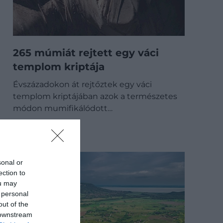
265 múmiát rejtett egy váci
templom kriptája
Évszázadokon át rejtőztek egy váci
templom kriptájában azok a természetes
módon mumifikálódott…
BELFÖLD
sonal or
ection to
ou may
 personal
out of the
 downstream