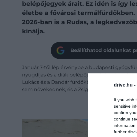
belépőjegyek árait. Ez idén is így l
életbe a fővárosi termálfürdőkben
2026-ban is a Rudas, a legkedvezőb
kínálja.
Beállíthatod oldalunkat p
Január 7-től lép érvénybe a budapesti gyógyfü
nyugdíjas és a diák belépőjegyek ára drágul a
Lukács és a Dandár fürdőkben következik be. A 
drive.hu -
sem növekednek, és a Zsigmondy Klubkártyával
If you wish 
sensitive in
confirm you
continue se
information 
further disc