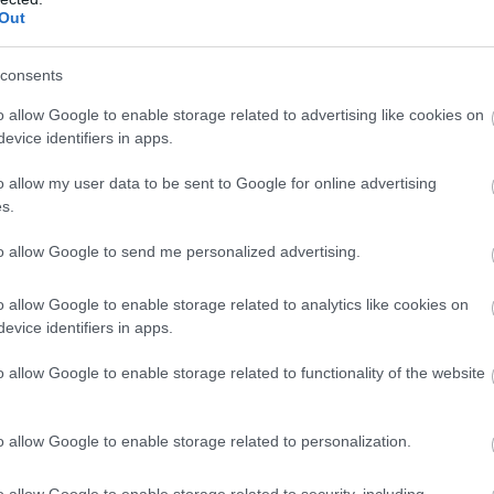
Out
Fotó:
VladyslaV Travel photo, Shutterstock
consents
o allow Google to enable storage related to advertising like cookies on
evice identifiers in apps.
ol hétköznapokon és hétvégéken is ezer
o allow my user data to be sent to Google for online advertising
s.
bi 11 ezer helyett 12 ezerért, péntektől vasárnapig
to allow Google to send me personalized advertising.
hetünk. A kiemelt időszakokban is ezer forintos
 is ennyivel több összegért juthatunk be. Ez előbbi
o allow Google to enable storage related to analytics like cookies on
orintos belépőt jelent.
evice identifiers in apps.
be a
Széchenyi Gyógyfürdőben
. A reggel 9 óráig
o allow Google to enable storage related to functionality of the website
és csütörtök között 10 500 forintra, míg hétvégén 11
forintról. A normál szekrényes belépők ára is hasonló
o allow Google to enable storage related to personalization.
500 helyett 13 200, pénteken és hétvégén pedig a 14
dőszakokra vonatkozó belépők árát 800 forinttal
o allow Google to enable storage related to security, including