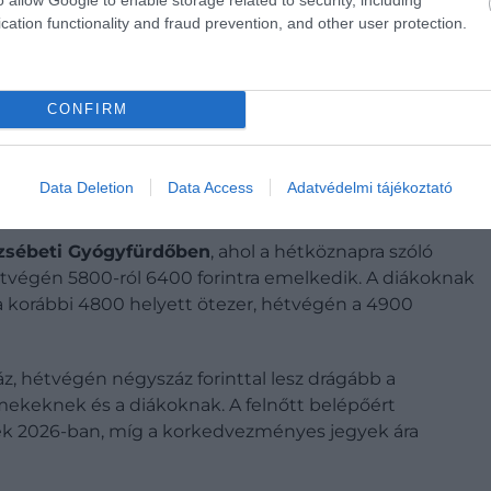
rt juthatunk be a Széchenyibe.
cation functionality and fraud prevention, and other user protection.
jegy ára 5700-ról 6200 forintra növekszik, és csakúgy
CONFIRM
étvégi belépés. A sportzónára és a wellnessre vonatkozó
0, hétvégén pedig 4600 helyett ötezer forintra nő. A
k árát is megemelték: hétköznap háromszáz, hétvégén
Data Deletion
Data Access
Adatvédelmi tájékoztató
tóbbiban 3700 forintot jelent.
zsébeti Gyógyfürdőben
, ahol a hétköznapra szóló
étvégén 5800-ról 6400 forintra emelkedik. A diákoknak
a korábbi 4800 helyett ötezer, hétvégén a 4900
 hétvégén négyszáz forinttal lesz drágább a
rmekeknek és a diákoknak. A felnőtt belépőért
ek 2026-ban, míg a korkedvezményes jegyek ára