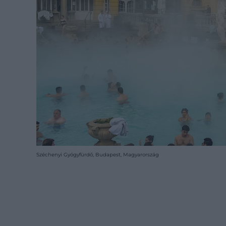
Széchenyi Gyógyfürdő, Budapest, Magyarország