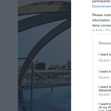
participants
Downstream 
Please note
information 
deny consent
in below Go
Persona
I want t
Opted 
I want t
Opted 
I want 
Advertis
Opted 
I want t
of my P
was col