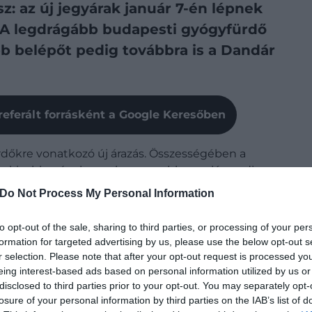
esz: az új jegyárak január 7-én lépnek
. A legdrágább budapesti gyógyfürdő
b belépőt pedig továbbra is a Dandár
referált forrásként a Google Keresőben
rdőkre vonatkozó új árazás. Összességében a
 legkisebb arányban, a legnagyobb emelés pedig
tavalyi évhez hasonlóan a Palatinus belépőárai idén
Do Not Process My Personal Information
 megvásárolható jegyek ára is változatlan.
to opt-out of the sale, sharing to third parties, or processing of your per
formation for targeted advertising by us, please use the below opt-out s
r selection. Please note that after your opt-out request is processed y
eing interest-based ads based on personal information utilized by us or
disclosed to third parties prior to your opt-out. You may separately opt-
losure of your personal information by third parties on the IAB’s list of