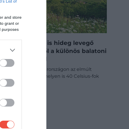
B’s List of
er and store
to grant or
ed purposes
Kánikulában is hideg levegő
áramlik ebből a különös balatoni
hegyoldalból
Miközben Magyarországon az elmúlt
napokban több helyen is 40 Celsius-fok
körül alakult a…
BELFÖLD