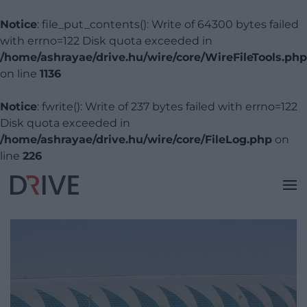
Notice
: file_put_contents(): Write of 64300 bytes failed
with errno=122 Disk quota exceeded in
/home/ashrayae/drive.hu/wire/core/WireFileTools.php
on line
1136
Notice
: fwrite(): Write of 237 bytes failed with errno=122
Disk quota exceeded in
/home/ashrayae/drive.hu/wire/core/FileLog.php
on
line
226