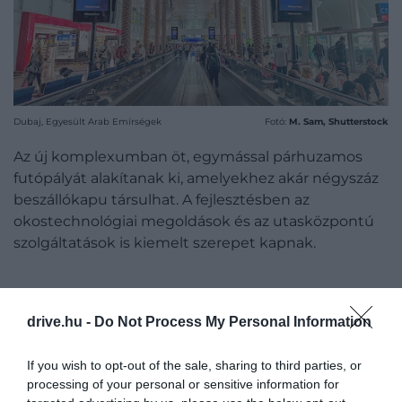
Dubaj, Egyesült Arab Emírségek
Fotó:
M. Sam, Shutterstock
Az új komplexumban öt, egymással párhuzamos
futópályát alakítanak ki, amelyekhez akár négyszáz
beszállókapu társulhat. A fejlesztésben az
okostechnológiai megoldások és az utasközpontú
szolgáltatások is kiemelt szerepet kapnak.
drive.hu -
Do Not Process My Personal Information
NINCS ÉRTELME ANNAK,
HOGY EGYMÁSHOZ ILYEN
If you wish to opt-out of the sale, sharing to third parties, or
processing of your personal or sensitive information for
KÖZEL KÉT NAGY FORGALMÚ