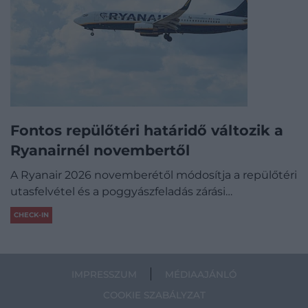
Fontos repülőtéri határidő változik a
Ryanairnél novembertől
A Ryanair 2026 novemberétől módosítja a repülőtéri
utasfelvétel és a poggyászfeladás zárási…
CHECK-IN
IMPRESSZUM
MÉDIAAJÁNLÓ
COOKIE SZABÁLYZAT