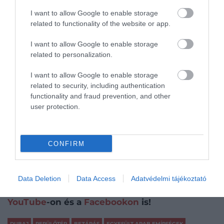
Olvasd el ezt is!
I want to allow Google to enable storage
Átszállás nélkül Amerikába: visszatért a régóta várt
related to functionality of the website or app.
budapesti járat
Tovább emelheti a „fejpénzt” a Ryanair a túl nagy
I want to allow Google to enable storage
kézipoggyászok után
related to personalization.
22 útvonalát függeszti fel a Qatar Airways
12 görög útvonalat töröl, két repülőtéren pedig
I want to allow Google to enable storage
related to security, including authentication
szünetelteti járatait a Ryanair
functionality and fraud prevention, and other
Kétmillió ülőhely tűnt el a menetrendekből, 15 nagy
user protection.
légitársaság is érintett
CONFIRM
Kövessétek a közösségi csatornáinkat is, így
nem maradtok le folyamatosan frissülő
tartalmainkról: Drive Magazine néven ott
Data Deletion
Data Access
Adatvédelmi tájékoztató
vagyunk a
TikTokon
, az
Instagramon
, a
YouTube
-on és a
Facebookon
is!
DUBAJ
REPÜLŐTÉR
BEZÁRÁS
EGYESÜLT ARAB EMÍRSÉGEK