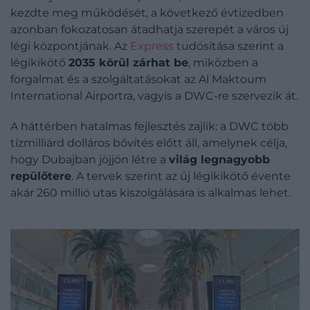
kezdte meg működését, a következő évtizedben
azonban fokozatosan átadhatja szerepét a város új
légi központjának. Az
Express
tudósítása szerint a
légikikötő
2035 körül zárhat be
, miközben a
forgalmat és a szolgáltatásokat az Al Maktoum
International Airportra, vagyis a DWC-re szervezik át.
A háttérben hatalmas fejlesztés zajlik: a DWC több
tízmilliárd dolláros bővítés előtt áll, amelynek célja,
hogy Dubajban jöjjön létre a
világ legnagyobb
repülőtere
. A tervek szerint az új légikikötő évente
akár 260 millió utas kiszolgálására is alkalmas lehet.