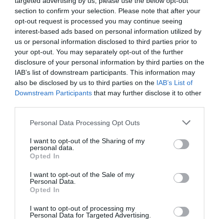
targeted advertising by us, please use the below opt-out
REPÜLŐTERET
section to confirm your selection. Please note that after your
opt-out request is processed you may continue seeing
ÜZEMELTESSÜNK
interest-based ads based on personal information utilized by
us or personal information disclosed to third parties prior to
your opt-out. You may separately opt-out of the further
disclosure of your personal information by third parties on the
IAB’s list of downstream participants. This information may
also be disclosed by us to third parties on the
IAB’s List of
– idézte a portál
Paul Griffiths
-t, a Dubai Airports
Downstream Participants
that may further disclose it to other
vezérigazgatóját, aki hozátette: a jelenlegi
third parties.
repülőtéren elérhető szolgáltatásokat átviszik a
Please note that this website/app uses one or more Google
DWC-re.
Personal Data Processing Opt Outs
services and may gather and store information including but
not limited to your visit or usage behaviour. You may click to
I want to opt-out of the Sharing of my
personal data.
grant or deny consent to Google and its third-party tags to
Opted In
use your data for below specified purposes in below Google
consent section.
I want to opt-out of the Sale of my
Personal Data.
Opted In
I want to opt-out of processing my
Personal Data for Targeted Advertising.