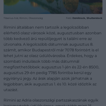
Tiberius-híd, Rimini, Olaszország
Fotó:
Dzmitrock, Shutterstock
Rimini általában nem tartozik a legolcsóbban
elérhető olasz városok közé, augusztusban azonban
több kedvező árú repülőjegyet is találni erre az
útvonalra. A legolcsóbb dátumnak augusztus 8.
számít, amikor Budapestről már 7078 forintért is el
lehet jutni az olasz üdülővárosba. Érdekes, hogy a
szombati indulások több más dátumnál
megfizethetőbbek: augusztus 1-jén és 22-én 8500,
augusztus 29-én pedig 7785 forintba kerül egy
egyirányú jegy. Az árak alapján azok járhatnak a
legjobban, akik augusztus 1. és 10. közé időzítik az
utazást.
Rimini az Adria olaszországi partszakaszának egyik
legismertebb üdülővárosa, amely több mint 15