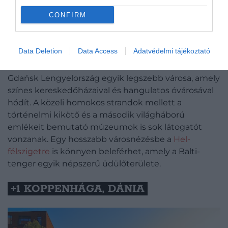
augusztus 26-án, 28-án, 30-án és 31-én 8850
CONFIRM
forintért, vagyis tízezer forint alatt lehet eljutni
Budapestről. Ez szerdai, pénteki, vasárnapi és hétfői
indulást jelent, így Gdańsk egy hosszú hétvégés
Data Deletion
Data Access
Adatvédelmi tájékoztató
kiruccanáshoz is jó választás lehet.
Gdańsk Lengyelország egyik legszebb városa, amely
színes kereskedőházaival és hangulatos óvárosával
hódít. A közeli homokos strandok mellett a
történelmi kikötő és a második világháború
emlékeit bemutató múzeumok is sok látogatót
vonzanak. Egy hosszabb városnézésbe a
Hel-
félszigetre
is könnyen beleférhet, amely a Balti-
tenger egyik népszerű üdülőterülete.
+1 KOPPENHÁGA, DÁNIA