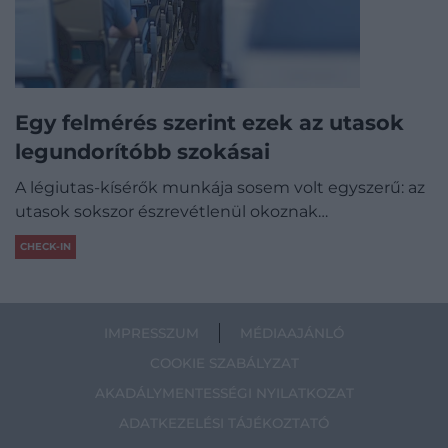
Egy felmérés szerint ezek az utasok
legundorítóbb szokásai
A légiutas-kísérők munkája sosem volt egyszerű: az
utasok sokszor észrevétlenül okoznak…
CHECK-IN
IMPRESSZUM
MÉDIAAJÁNLÓ
COOKIE SZABÁLYZAT
AKADÁLYMENTESSÉGI NYILATKOZAT
ADATKEZELÉSI TÁJÉKOZTATÓ