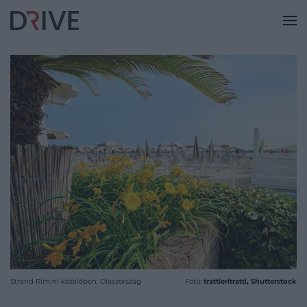
Strand Rimini közelében, Olaszország
Fotó:
trattieritratti, Shutterstock