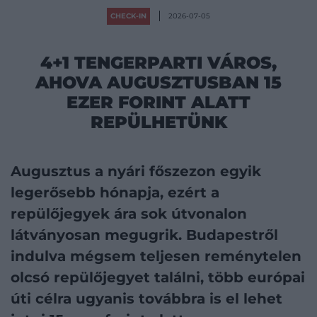
CHECK-IN
2026-07-05
4+1 TENGERPARTI VÁROS,
AHOVA AUGUSZTUSBAN 15
EZER FORINT ALATT
REPÜLHETÜNK
Augusztus a nyári főszezon egyik
legerősebb hónapja, ezért a
repülőjegyek ára sok útvonalon
látványosan megugrik. Budapestről
indulva mégsem teljesen reménytelen
olcsó repülőjegyet találni, több európai
úti célra ugyanis továbbra is el lehet