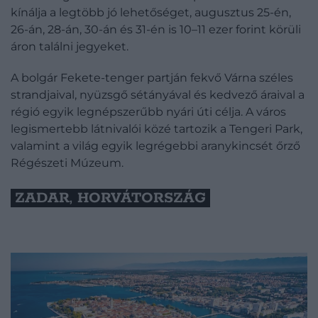
kínálja a legtöbb jó lehetőséget, augusztus 25-én,
26-án, 28-án, 30-án és 31-én is 10–11 ezer forint körüli
áron találni jegyeket.
A bolgár Fekete-tenger partján fekvő Várna széles
strandjaival, nyüzsgő sétányával és kedvező áraival a
régió egyik legnépszerűbb nyári úti célja. A város
legismertebb látnivalói közé tartozik a Tengeri Park,
valamint a világ egyik legrégebbi aranykincsét őrző
Régészeti Múzeum.
ZADAR, HORVÁTORSZÁG