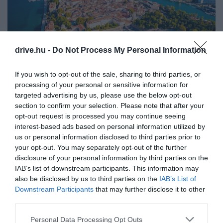
drive.hu -
Do Not Process My Personal Information
If you wish to opt-out of the sale, sharing to third parties, or
processing of your personal or sensitive information for
targeted advertising by us, please use the below opt-out
Zadar, Horvátország
Fotó:
xbrchx, Shutterstock
section to confirm your selection. Please note that after your
opt-out request is processed you may continue seeing
Bár sok magyar inkább autóval indul neki a horvát
interest-based ads based on personal information utilized by
nyaralásnak, repülővel időt, bizonyos esetekben
us or personal information disclosed to third parties prior to
pedig akár pénzt is spórolhatunk.
Zadarba
például
your opt-out. You may separately opt-out of the further
augusztusban is több tízezer forint alatti
disclosure of your personal information by third parties on the
IAB’s list of downstream participants. This information may
repülőjegyet találni Budapestről. A legolcsóbb
also be disclosed by us to third parties on the
IAB’s List of
dátumnak augusztus 27. számít, amikor már 5662
Downstream Participants
that may further disclose it to other
forintért is el lehet jutni a horvát városba. Az árak
third parties.
alapján augusztus 12. és 22. között kevésbé kedvező
ez az útvonal, a hónap többi részében viszont a
Please note that this website/app uses one or more Google
Personal Data Processing Opt Outs