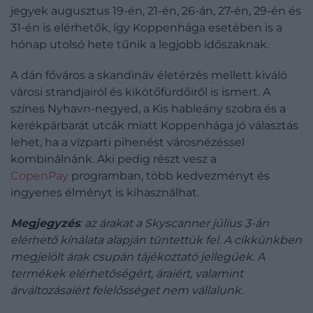
jegyek augusztus 19-én, 21-én, 26-án, 27-én, 29-én és
31-én is elérhetők, így Koppenhága esetében is a
hónap utolsó hete tűnik a legjobb időszaknak.
A dán főváros a skandináv életérzés mellett kiváló
városi strandjairól és kikötőfürdőiről is ismert. A
színes Nyhavn-negyed, a Kis hableány szobra és a
kerékpárbarát utcák miatt Koppenhága jó választás
lehet, ha a vízparti pihenést városnézéssel
kombinálnánk. Aki pedig részt vesz a
CopenPay
programban, több kedvezményt és
ingyenes élményt is kihasználhat.
Megjegyzés
: az árakat a Skyscanner július 3-án
elérhető kínálata alapján tüntettük fel. A cikkünkben
megjelölt árak csupán tájékoztató jellegűek. A
termékek elérhetőségért, áraiért, valamint
árváltozásaiért felelősséget nem vállalunk.