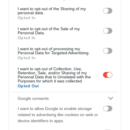
services and may gather and store information including but
jegyek jellemzően 7-9 ezer forint között mozognak.
not limited to your visit or usage behaviour. You may click to
I want to opt-out of the Sharing of my
personal data.
grant or deny consent to Google and its third-party tags to
Zadar a történelmi hangulat és a tengerparti
Opted In
use your data for below specified purposes in below Google
kikapcsolódás különösen jó elegyét kínálja. Az
consent section.
I want to opt-out of the Sale of my
óvárosban római kori emlékek és középkori
Personal Data.
templomok sorakoznak, a vízparton pedig a Tengeri
Opted In
orgona és
A Nap köszöntése
nevű installáció teszi
I want to opt-out of processing my
emlékezetessé a naplementét.
Personal Data for Targeted Advertising.
Opted In
I want to opt-out of Collection, Use,
Retention, Sale, and/or Sharing of my
Personal Data that Is Unrelated with the
Ha mégis az autózást választanánk:
Horvát
Purposes for which it was collected.
Opted Out
tengerpart 5 óra alatt? 6 nyaralóhely, ahová
Budapestről is gyorsan eljuthatunk
Google consents
I want to allow Google to enable storage
related to advertising like cookies on web or
GDAŃSK, LENGYELORSZÁG
device identifiers in apps.