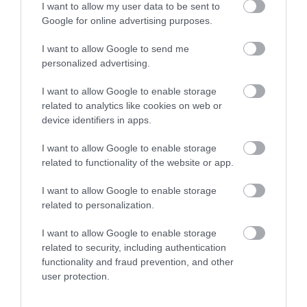
I want to allow my user data to be sent to
Google for online advertising purposes.
I want to allow Google to send me
personalized advertising.
I want to allow Google to enable storage
related to analytics like cookies on web or
device identifiers in apps.
I want to allow Google to enable storage
related to functionality of the website or app.
I want to allow Google to enable storage
related to personalization.
Gdansk, Lengyelország
Fotó:
PHOTOCREO Michal Bednarek, Shutterstock
Ha a Földközi-tenger forró partjai helyett egy
I want to allow Google to enable storage
related to security, including authentication
északibb úti célban gondolkodunk, a Balti-tenger
functionality and fraud prevention, and other
mellett fekvő Gdańsk ideális
coolcation
célpont
user protection.
lehet. Augusztus utolsó hetében ráadásul több
kedvező árú repülőjegyet is találni a lengyel városba: