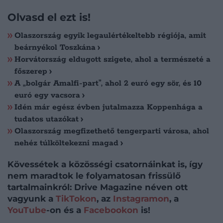
Olvasd el ezt is!
Olaszország egyik legaulértékeltebb régiója, amit
beárnyékol Toszkána
Horvátország eldugott szigete, ahol a természeté a
főszerep
A „bolgár Amalfi-part”, ahol 2 euró egy sör, és 10
euró egy vacsora
Idén már egész évben jutalmazza Koppenhága a
tudatos utazókat
Olaszország megfizethető tengerparti városa, ahol
nehéz túlköltekezni magad
Kövessétek a közösségi csatornáinkat is, így
nem maradtok le folyamatosan frissülő
tartalmainkról: Drive Magazine néven ott
vagyunk a
TikTokon
, az
Instagramon
, a
YouTube
-on és a
Facebookon
is!