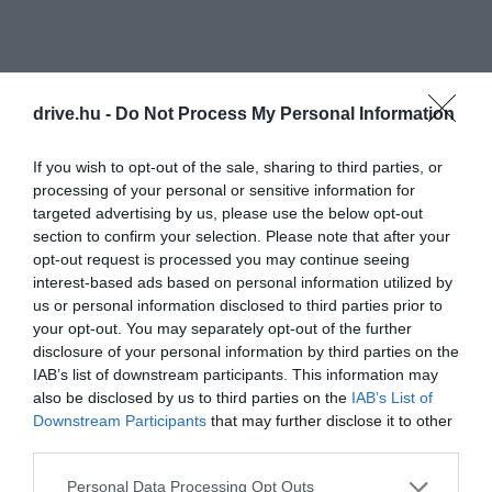
drive.hu -
Do Not Process My Personal Information
If you wish to opt-out of the sale, sharing to third parties, or
processing of your personal or sensitive information for
targeted advertising by us, please use the below opt-out
section to confirm your selection. Please note that after your
opt-out request is processed you may continue seeing
interest-based ads based on personal information utilized by
us or personal information disclosed to third parties prior to
your opt-out. You may separately opt-out of the further
disclosure of your personal information by third parties on the
IAB’s list of downstream participants. This information may
also be disclosed by us to third parties on the
IAB’s List of
Downstream Participants
that may further disclose it to other
third parties.
Harap és mérgező is: veszélyes gömbhal terjed
Please note that this website/app uses one or more Google
Personal Data Processing Opt Outs