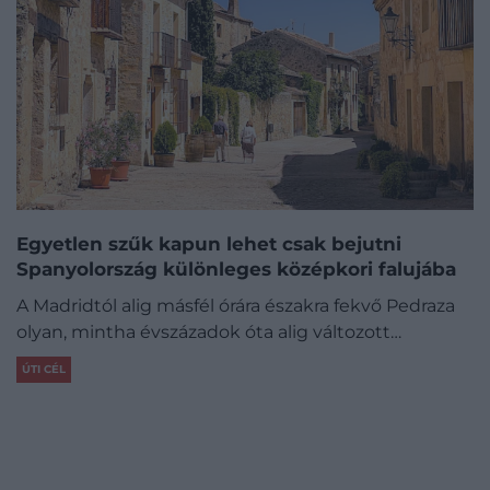
Egyetlen szűk kapun lehet csak bejutni
Spanyolország különleges középkori falujába
A Madridtól alig másfél órára északra fekvő Pedraza
olyan, mintha évszázadok óta alig változott…
ÚTI CÉL