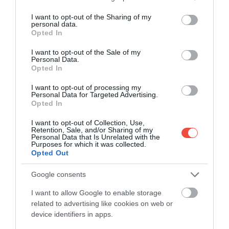
a Földközi-tengerben
services and may gather and store information including but
not limited to your visit or usage behaviour. You may click to
I want to opt-out of the Sharing of my
Egyre több ezüst hátú gömbhal jelenik meg a
personal data.
grant or deny consent to Google and its third-party tags to
Földközi-tengerben, ami a halászoknak és a
Opted In
use your data for below specified purposes in below Google
fürdőzőknek…
consent section.
I want to opt-out of the Sale of my
Personal Data.
OUTDOOR
Opted In
I want to opt-out of processing my
Personal Data for Targeted Advertising.
Opted In
I want to opt-out of Collection, Use,
Retention, Sale, and/or Sharing of my
Personal Data that Is Unrelated with the
Purposes for which it was collected.
Opted Out
Google consents
I want to allow Google to enable storage
related to advertising like cookies on web or
device identifiers in apps.