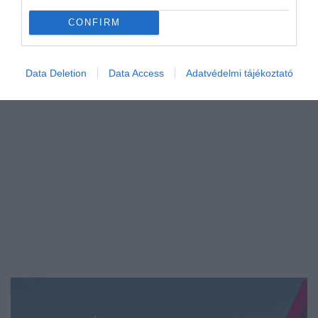
sokan Spanyolország egyik legnagyobb…
CONFIRM
CHECK-IN
Data Deletion
Data Access
Adatvédelmi tájékoztató