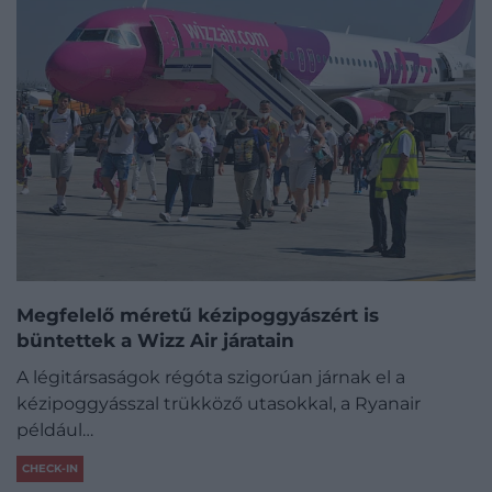
Megfelelő méretű kézipoggyászért is
büntettek a Wizz Air járatain
A légitársaságok régóta szigorúan járnak el a
kézipoggyásszal trükköző utasokkal, a Ryanair
például…
CHECK-IN