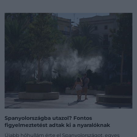
Spanyolországba utazol? Fontos
figyelmeztetést adtak ki a nyaralóknak
Újabb hőhullám érte el Spanyolországot, egyes