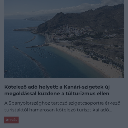
Kötelező adó helyett: a Kanári-szigetek új
megoldással küzdene a túlturizmus ellen
A Spanyolországhoz tartozó szigetcsoportra érkező
turistáktól hamarosan kötelező turisztikai adó…
ÚTI CÉL