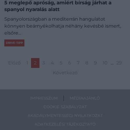
5 meglepő apróság, amiért bírság járhat a
spanyol nyaralás alatt
Spanyolországban a mediterrán hangulatot
könnyen beárnyékolhatja néhány kevésbé ismert,
elsőre…
DRIVE-TIPP
Előző
1
2
3
4
5
6
7
8
9
10
…
29
Következő
IMPRESSZUM
MÉDIAAJÁNLÓ
COOKIE SZABÁLYZAT
AKADÁLYMENTESSÉGI NYILATKOZAT
ADATKEZELÉSI TÁJÉKOZTATÓ