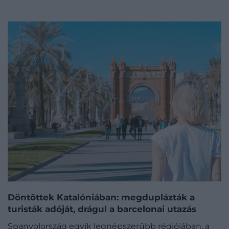
Döntöttek Katalóniában: megduplázták a
turisták adóját, drágul a barcelonai utazás
Spanyolország egyik legnépszerűbb régiójában, a