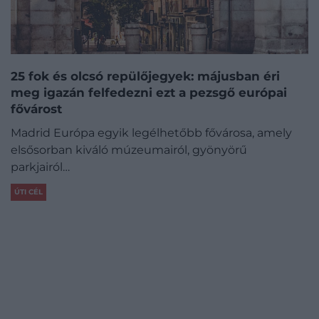
25 fok és olcsó repülőjegyek: májusban éri
meg igazán felfedezni ezt a pezsgő európai
fővárost
Madrid Európa egyik legélhetőbb fővárosa, amely
elsősorban kiváló múzeumairól, gyönyörű
parkjairól…
ÚTI CÉL