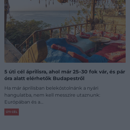
5 úti cél áprilisra, ahol már 25–30 fok vár, és pár
óra alatt elérhetők Budapestről
Ha már áprilisban belekóstolnánk a nyári
hangulatba, nem kell messzire utaznunk:
Európában és a…
ÚTI CÉL