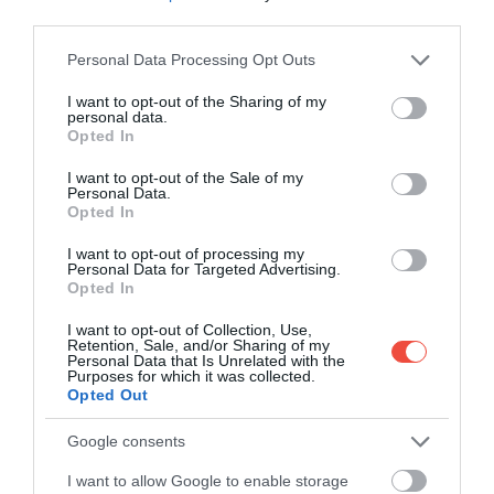
third parties.
Please note that this website/app uses one or more Google
Personal Data Processing Opt Outs
services and may gather and store information including but
Sztrájk zavarhatja meg a húsvéti utazásokat
not limited to your visit or usage behaviour. You may click to
I want to opt-out of the Sharing of my
Spanyolországban
personal data.
grant or deny consent to Google and its third-party tags to
Opted In
A húsvéti hosszú hétvége az év egyik
use your data for below specified purposes in below Google
legforgalmasabb utazási időszaka Európában. Idén
consent section.
I want to opt-out of the Sale of my
Personal Data.
azonban…
Opted In
CHECK-IN
I want to opt-out of processing my
Personal Data for Targeted Advertising.
Opted In
I want to opt-out of Collection, Use,
Retention, Sale, and/or Sharing of my
Personal Data that Is Unrelated with the
Purposes for which it was collected.
Opted Out
Google consents
I want to allow Google to enable storage