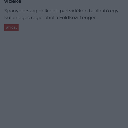
vidéke
Spanyolország délkeleti partvidékén található egy
különleges régió, ahol a Földközi-tenger…
ÚTI CÉL