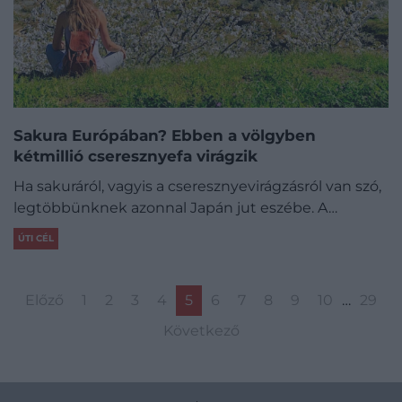
Sakura Európában? Ebben a völgyben
kétmillió cseresznyefa virágzik
Ha sakuráról, vagyis a cseresznyevirágzásról van szó,
legtöbbünknek azonnal Japán jut eszébe. A…
ÚTI CÉL
Előző
1
2
3
4
5
6
7
8
9
10
…
29
Következő