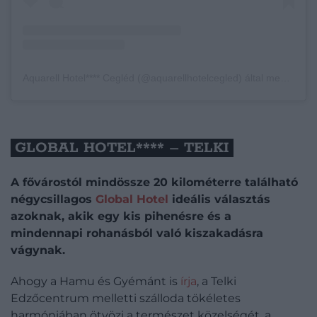
Aquarell Hotel**** Cegléd (@aquarellhotelcegled) által megosztott bejegyzés
GLOBAL HOTEL**** – TELKI
A fővárostól mindössze 20 kilométerre található
négycsillagos
Global Hotel
ideális választás
azoknak, akik egy kis pihenésre és a
mindennapi rohanásból való kiszakadásra
vágynak.
Ahogy a Hamu és Gyémánt is
írja
, a Telki
Edzőcentrum melletti szálloda tökéletes
harmóniában ötvözi a természet közelségét, a