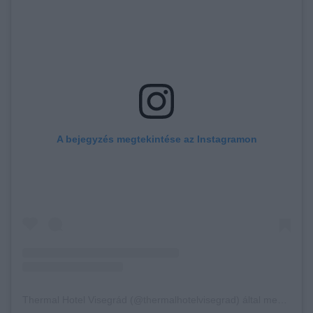
A bejegyzés megtekintése az Instagramon
Thermal Hotel Visegrád (@thermalhotelvisegrad) által megosztott bejegyzés