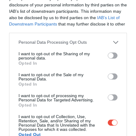
disclosure of your personal information by third parties on the
IAB’s list of downstream participants. This information may
also be disclosed by us to third parties on the
IAB’s List of
Downstream Participants
that may further disclose it to other
third parties.
Please note that this website/app uses one or more Google
Personal Data Processing Opt Outs
services and may gather and store information including but
not limited to your visit or usage behaviour. You may click to
I want to opt-out of the Sharing of my
personal data.
grant or deny consent to Google and its third-party tags to
Opted In
use your data for below specified purposes in below Google
consent section.
I want to opt-out of the Sale of my
Personal Data.
Opted In
I want to opt-out of processing my
Personal Data for Targeted Advertising.
Opted In
I want to opt-out of Collection, Use,
Retention, Sale, and/or Sharing of my
Personal Data that Is Unrelated with the
Purposes for which it was collected.
Opted Out