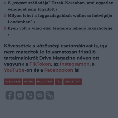
A „végzet szállodája” Észak-Koreában, ami egyetlen
vendéget sem fogadott
Milyen lehet a leggazdagabbak wellness hétvégéje
Londonban?
Ilyen volt a világ első tengeren lebegő luxushotelje
Kövessétek a közösségi csatornáinkat is, így
nem maradtok le folyamatosan frissülő
tartalmainkról: Drive Magazine néven ott
vagyunk a
TikTokon
, az
Instagramon
, a
YouTube
-on és a
Facebookon
is!
WELLNESS
HOTEL
BUDAPEST
TÉL
DRIVE-TIPP