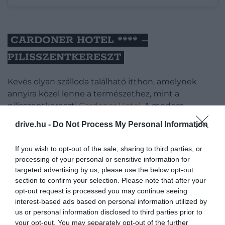
CARDONER HOTEL **** –
PILISSZENTKERESZT
Kevés olyan szálloda található itthon, amelynek
annyira közel lenne a természethez, mint a
pilisszentkereszti
Cardoner Hotel
. A modern
komplexum közelében számos túraútvonalat
drive.hu -
Do Not Process My Personal Information
találunk, ha kimozdulnánk a friss levegőre, de azt
sem bánjuk majd meg, ha napjainkat a wellness-
If you wish to opt-out of the sale, sharing to third parties, or
részlegen töltjük.
processing of your personal or sensitive information for
targeted advertising by us, please use the below opt-out
Ahogy egy korábbi beszámolónkban
már írtunk
section to confirm your selection. Please note that after your
róla
, több szauna, lebegőkabin és jacuzzi is vár
opt-out request is processed you may continue seeing
itt minket, ráadásul a kültéri részen egy
interest-based ads based on personal information utilized by
dézsafürdő szintén fellelhető.
us or personal information disclosed to third parties prior to
your opt-out. You may separately opt-out of the further