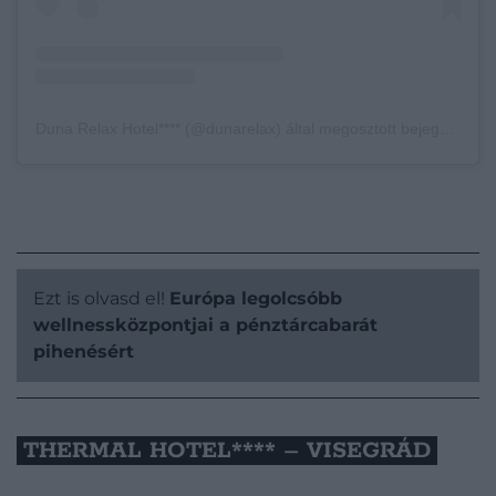
Duna Relax Hotel**** (@dunarelax) által megosztott bejegyzés
Ezt is olvasd el!
Európa legolcsóbb
wellnessközpontjai a pénztárcabarát
pihenésért
THERMAL HOTEL**** – VISEGRÁD