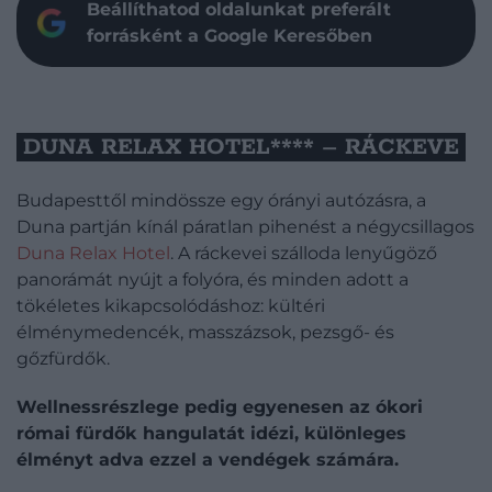
Beállíthatod oldalunkat preferált
forrásként a Google Keresőben
DUNA RELAX HOTEL**** – RÁCKEVE
Budapesttől mindössze egy órányi autózásra, a
Duna partján kínál páratlan pihenést a négycsillagos
Duna Relax Hotel
. A ráckevei szálloda lenyűgöző
panorámát nyújt a folyóra, és minden adott a
tökéletes kikapcsolódáshoz: kültéri
élménymedencék, masszázsok, pezsgő- és
gőzfürdők.
Wellnessrészlege pedig egyenesen az ókori
római fürdők hangulatát idézi, különleges
élményt adva ezzel a vendégek számára.