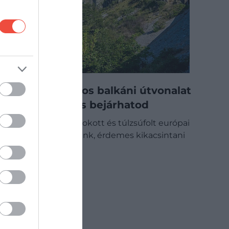
Ezt a látványos balkáni útvonalat
autó nélkül is bejárhatod
Ha nem a megszokott és túlzsúfolt európai
úti célokra vágyunk, érdemes kikacsintani
a…
DRIVE-TIPP