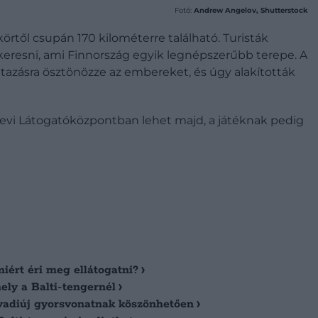
Fotó:
Andrew Angelov, Shutterstock
rtől csupán 170 kilométerre található. Turisták
elkeresni, ami Finnország egyik legnépszerűbb terepe. A
utazásra ösztönözze az embereket, és úgy alakították
Levi Látogatóközpontban lehet majd, a játéknak pedig
miért éri meg ellátogatni?
ely a Balti-tengernél
 vadiúj gyorsvonatnak köszönhetően