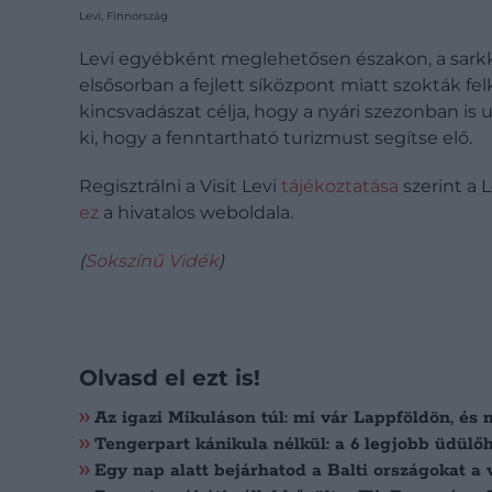
Levi, Finnország
Levi egyébként meglehetősen északon, a sarkkö
elsősorban a fejlett síközpont miatt szokták f
kincsvadászat célja, hogy a nyári szezonban is 
ki, hogy a fenntartható turizmust segítse elő.
Regisztrálni a Visit Levi
tájékoztatása
szerint a 
ez
a hivatalos weboldala.
(
Sokszínű Vidék
)
Olvasd el ezt is!
Az igazi Mikuláson túl: mi vár Lappföldön, és 
Tengerpart kánikula nélkül: a 6 legjobb üdülőh
Egy nap alatt bejárhatod a Balti országokat a