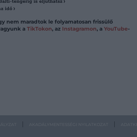
Balti-tengerig is eljuthatsz
az idő
így nem maradtok le folyamatosan frissülő
 vagyunk a
TikTokon
, az
Instagramon
, a
YouTube
-
BÁLYZAT
AKADÁLYMENTESSÉGI NYILATKOZAT
ADATKE