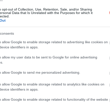
In
o opt-out of Collection, Use, Retention, Sale, and/or Sharing
ersonal Data that Is Unrelated with the Purposes for which it
lected.
Out
consents
o allow Google to enable storage related to advertising like cookies on
kik, amelyek túraútvonalakon és helyi
evice identifiers in apps.
nyomot várhatóan
augusztus 22-én
teszik közzé,
o allow my user data to be sent to Google for online advertising
lyik nyom után meg lehet találni. Ha az augusztusi
s.
eményre, akkor persze véget ér a kincsvadászat.
to allow Google to send me personalized advertising.
o allow Google to enable storage related to analytics like cookies on
evice identifiers in apps.
o allow Google to enable storage related to functionality of the website