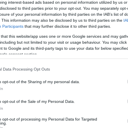
eing interest-based ads based on personal information utilized by us or
 hirdetett, aminek a fődíja egy 20 ezer
disclosed to third parties prior to your opt-out. You may separately opt-
nt értékű aranyrúd. A program június 18-
losure of your personal information by third parties on the IAB’s list of
. This information may also be disclosed by us to third parties on the
IA
Participants
that may further disclose it to other third parties.
 that this website/app uses one or more Google services and may gath
referált forrásként a Google Keresőben
including but not limited to your visit or usage behaviour. You may click 
 to Google and its third-party tags to use your data for below specifi
ogle consent section.
a Mikulás hazájának tartott Lappföldre. Ezen szeretne
irdetett
játékkal
, aminek fődíja egy 20 ezer eurót érő
l Data Processing Opt Outs
t játék egész nyáron tart majd és bárki jelentkezhet
o opt-out of the Sharing of my personal data.
In
tét, a résztvevők pedig már aznap megkapják
o opt-out of the Sale of my Personal Data.
n.
In
to opt-out of processing my Personal Data for Targeted
ing.