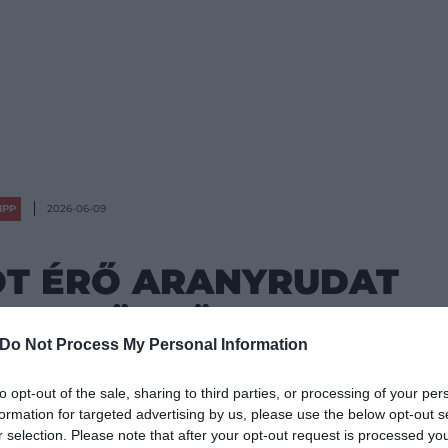
IPP
2026-06-09
TOT ÉRŐ ARANYRUDAT
LAPPFÖLDÖN, TE IS
Do Not Process My Personal Information
RESHETED
to opt-out of the sale, sharing to third parties, or processing of your per
formation for targeted advertising by us, please use the below opt-out s
r selection. Please note that after your opt-out request is processed y
óbálja Lappföldre csábítani a turistákat