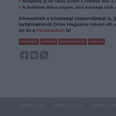
Rengeteg új úti céllal bővült a FlixBus: már a 
A Baltikum titkos szigete, ahol másképp telik 
Kövessétek a közösségi csatornáinkat is, 
tartalmainkról: Drive Magazine néven ott
on és a
Facebookon
is!
FINNORSZÁG
LAPPFÖLD
NYEREMÉNYJÁTÉK
TURIZMUS
IMPRESSZUM
MÉDIAAJÁNLÓ
COOKIE SZA