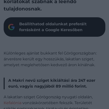
korlátokat szabnak a leendő
tulajdonosnak.
Beállíthatod oldalunkat preferált
forrásként a Google Keresőben
Különleges ajánlat bukkant fel Görögországban:
árverésre került egy hosszúkás, lakatlan sziget,
amelyet meglehetősen kedvező áron kínálnak.
A Makri nevű sziget kikiáltási ára 247 ezer
euró, vagyis nagyjából 89 millió forint.
A lakatlan sziget Görögország nyugati oldalán,
Kefalónia
vonzáskörzetében fekszik. Területét
sziklás partszakaszok, tiszta víz és érintetlen