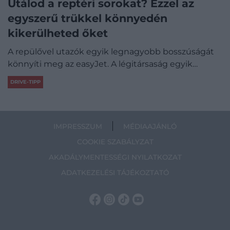
Utálod a reptéri sorokat? Ezzel az
egyszerű trükkel könnyedén
kikerülheted őket
A repülővel utazók egyik legnagyobb bosszúságát
könnyíti meg az easyJet. A légitársaság egyik…
DRIVE-TIPP
IMPRESSZUM
MÉDIAAJÁNLÓ
COOKIE SZABÁLYZAT
AKADÁLYMENTESSÉGI NYILATKOZAT
ADATKEZELÉSI TÁJÉKOZTATÓ