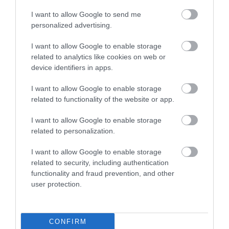
A görög
Thema
újság szerint a szigetet több
I want to allow Google to send me
jelzáloghitel, adókövetelés és jogi korlátozás is
personalized advertising.
terheli, köztük a görög állam több mint húszmillió
I want to allow Google to enable storage
eurós követelése.
related to analytics like cookies on web or
device identifiers in apps.
A kedvező ár tehát jelentős kötöttségekkel jár.
Makrit jelenleg a mezőgazdasági tevékenységen túl
I want to allow Google to enable storage
alig lehet másra használni, de aki vállalja a jogi és
related to functionality of the website or app.
természetvédelmi bonyodalmakat, valóban egy
teljes görög sziget tulajdonosa lehet, nagyjából egy
I want to allow Google to enable storage
related to personalization.
átlagos budapesti lakás áráért.
I want to allow Google to enable storage
related to security, including authentication
functionality and fraud prevention, and other
user protection.
Olvasd el ezt is!
A vízesésekkel teli görög sziget, ami még elkerülte
a turisták figyelmét
CONFIRM