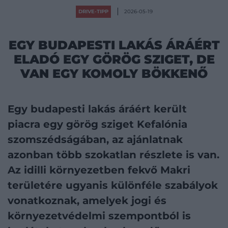
DRIVE-TIPP
2026-05-19
EGY BUDAPESTI LAKÁS ÁRÁÉRT
ELADÓ EGY GÖRÖG SZIGET, DE
VAN EGY KOMOLY BÖKKENŐ
Egy budapesti lakás áráért került
piacra egy görög sziget Kefalónia
szomszédságában, az ajánlatnak
azonban több szokatlan részlete is van.
Az idilli környezetben fekvő Makri
területére ugyanis különféle szabályok
vonatkoznak, amelyek jogi és
környezetvédelmi szempontból is