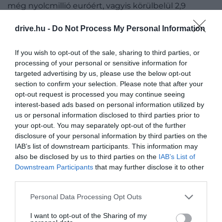
még nyolcmillió euróért, vagyis körülbelül 2,9
milliárd forintért kezdték hirdetni a
drive.hu -
Do Not Process My Personal Information
luxusingatlanokkal foglalkozó ügynökségek, az ára
pedig csak mostanra süllyedt 53 millió forint
If you wish to opt-out of the sale, sharing to third parties, or
környékére.
processing of your personal or sensitive information for
targeted advertising by us, please use the below opt-out
Ennek egyik oka, hogy a sziget területét időközben
section to confirm your selection. Please note that after your
tévesen magánerdővé nyilvánították, emellett
opt-out request is processed you may continue seeing
Makri egy speciális természetvédelmi zónához is
interest-based ads based on personal information utilized by
tartozik. A sziget ráadásul a Natura 2000 hálózat
us or personal information disclosed to third parties prior to
része, ami azt jelenti, hogy bármilyen
your opt-out. You may separately opt-out of the further
infrastrukturális fejlesztéshez, legyen szó az áram és
disclosure of your personal information by third parties on the
a víz bevezetéséről vagy hulladékkezelési rendszer
IAB’s list of downstream participants. This information may
also be disclosed by us to third parties on the
IAB’s List of
kiépítéséről, külön elnöki rendeletre lenne szükség.
Downstream Participants
that may further disclose it to other
third parties.
És ez még nem minden: a potenciális
Please note that this website/app uses one or more Google
Personal Data Processing Opt Outs
vásárlóknak a szigorú környezetvédelmi
services and may gather and store information including but
szabályozáson túl jogi bonyodalmakkal is
not limited to your visit or usage behaviour. You may click to
I want to opt-out of the Sharing of my