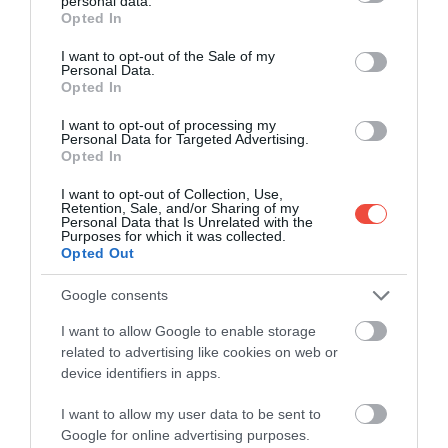
personal data.
számolniuk kell.
grant or deny consent to Google and its third-party tags to
Opted In
use your data for below specified purposes in below Google
consent section.
I want to opt-out of the Sale of my
Personal Data.
Opted In
I want to opt-out of processing my
Personal Data for Targeted Advertising.
Opted In
I want to opt-out of Collection, Use,
Retention, Sale, and/or Sharing of my
Personal Data that Is Unrelated with the
Purposes for which it was collected.
Opted Out
Google consents
I want to allow Google to enable storage
related to advertising like cookies on web or
device identifiers in apps.
I want to allow my user data to be sent to
A kép illusztráció!
Fotó:
Dimitris Kiriakakis, Unsplash
Google for online advertising purposes.