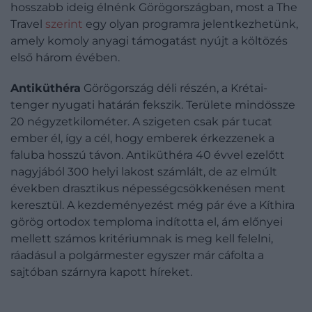
hosszabb ideig élnénk Görögországban, most a The
Travel
szerint
egy olyan programra jelentkezhetünk,
amely komoly anyagi támogatást nyújt a költözés
első három évében.
Antiküthéra
Görögország déli részén, a Krétai-
tenger nyugati határán fekszik. Területe mindössze
20 négyzetkilométer. A szigeten csak pár tucat
ember él, így a cél, hogy emberek érkezzenek a
faluba hosszú távon. Antiküthéra 40 évvel ezelőtt
nagyjából 300 helyi lakost számlált, de az elmúlt
években drasztikus népességcsökkenésen ment
keresztül. A kezdeményezést még pár éve a Kíthira
görög ortodox temploma indította el, ám előnyei
mellett számos kritériumnak is meg kell felelni,
ráadásul a polgármester egyszer már cáfolta a
sajtóban szárnyra kapott híreket.