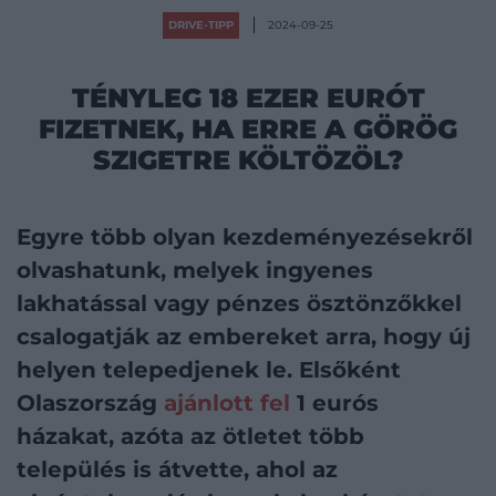
DRIVE-TIPP
2024-09-25
TÉNYLEG 18 EZER EURÓT
FIZETNEK, HA ERRE A GÖRÖG
SZIGETRE KÖLTÖZÖL?
Egyre több olyan kezdeményezésekről
olvashatunk, melyek ingyenes
lakhatással vagy pénzes ösztönzőkkel
csalogatják az embereket arra, hogy új
helyen telepedjenek le. Elsőként
Olaszország
ajánlott fel
1 eurós
házakat, azóta az ötletet több
település is átvette, ahol az