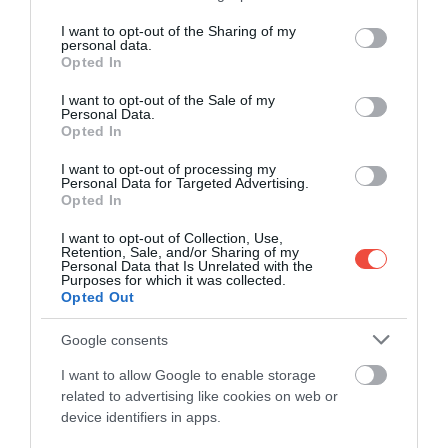
idejére kapja meg.
services and may gather and store information including but
not limited to your visit or usage behaviour. You may click to
I want to opt-out of the Sharing of my
personal data.
grant or deny consent to Google and its third-party tags to
Opted In
use your data for below specified purposes in below Google
consent section.
I want to opt-out of the Sale of my
Personal Data.
Opted In
I want to opt-out of processing my
Personal Data for Targeted Advertising.
Opted In
I want to opt-out of Collection, Use,
Retention, Sale, and/or Sharing of my
Personal Data that Is Unrelated with the
Purposes for which it was collected.
Opted Out
Google consents
I want to allow Google to enable storage
related to advertising like cookies on web or
Antiküthéra, Görögország
Fotó:
Shutterstock
device identifiers in apps.