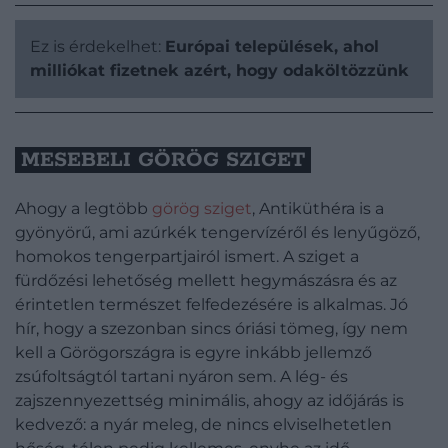
Ez is érdekelhet:
Európai települések, ahol
milliókat fizetnek azért, hogy odaköltözzünk
MESEBELI GÖRÖG SZIGET
Ahogy a legtöbb
görög sziget
, Antiküthéra is a
gyönyörű, ami azúrkék tengervízéről és lenyűgöző,
homokos tengerpartjairól ismert. A sziget a
fürdőzési lehetőség mellett hegymászásra és az
érintetlen természet felfedezésére is alkalmas. Jó
hír, hogy a szezonban sincs óriási tömeg, így nem
kell a Görögországra is egyre inkább jellemző
zsúfoltságtól tartani nyáron sem. A lég- és
zajszennyezettség minimális, ahogy az időjárás is
kedvező: a nyár meleg, de nincs elviselhetetlen