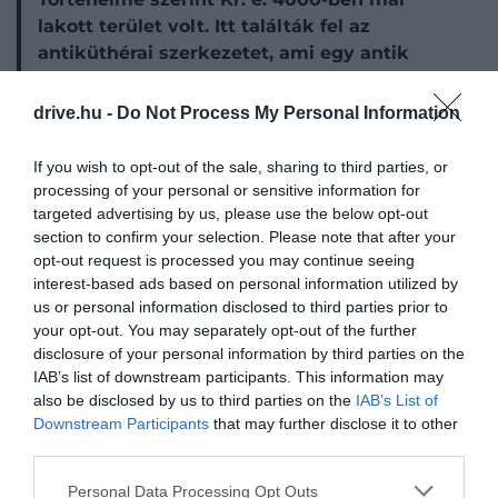
lakott terület volt. Itt találták fel az
antiküthérai szerkezetet, ami egy antik
számológép, ami naprendszerbeli
objektumok pozíciójának megállapítására,
drive.hu -
Do Not Process My Personal Information
holdfogyatkozások kijelzésére alkalmas.
Kr. e. 300-100 között erődöt építettek a
If you wish to opt-out of the sale, sharing to third parties, or
kalózok, mely a mai napig fennmaradt.
processing of your personal or sensitive information for
targeted advertising by us, please use the below opt-out
A KÖVETELMÉNYEK?
section to confirm your selection. Please note that after your
opt-out request is processed you may continue seeing
interest-based ads based on personal information utilized by
A The Travel azt
írja
, öt olyan családot támogatnak a
us or personal information disclosed to third parties prior to
hatóságok, ahol legalább négy gyerek van. A lap
your opt-out. You may separately opt-out of the further
szerint a 18 ezer euró havi bontásokban, három év
disclosure of your personal information by third parties on the
alatt érkezik a kiválasztott családok számlájára,
IAB’s list of downstream participants. This information may
also be disclosed by us to third parties on the
IAB’s List of
akiknek házat is biztosítanak. Ezek egyébként azóta
Downstream Participants
that may further disclose it to other
sincsenek készen, így nem lehet tudni pontosan,
third parties.
hogyan néznek ki, ahogy azt sem, hogy a család
tulajdonába kerül-e vagy csak az ott tartózkodása
Please note that this website/app uses one or more Google
Personal Data Processing Opt Outs