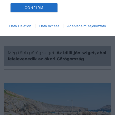
sikerült-e, hiszen a házak elkészültéről azóta nem
jelentek meg hírek, ahogy a beköltöző görög
CONFIRM
családokról sem, így az is elképzelhető, hogy még
mindig keresnek olyanokat, akik szívesen
költöznének Antiküthérába.
Data Deletion
Data Access
Adatvédelmi tájékoztató
Még több görög sziget:
Az idilli jón sziget, ahol
felelevenedik az ókori Görögország