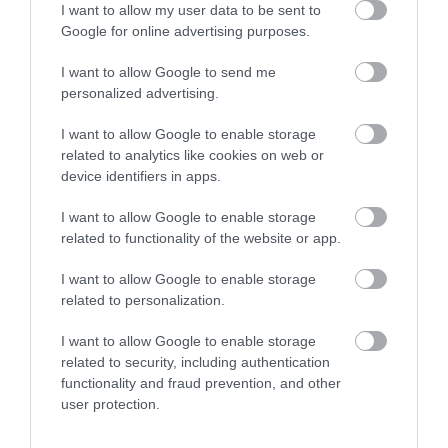
A lap szerint előnyben részesülnek azok a
I want to allow my user data to be sent to
Google for online advertising purposes.
jelentkezők, akik rendelkeznek pék vagy
halász tapasztalattal, ami azért fontos,
I want to allow Google to send me
mert a falu szeretné fellendíteni a
personalized advertising.
gazdaságot is. A jelentkezés sikeressége
egy beszélgetés során dől el. Jelentkezni a
I want to allow Google to enable storage
falu weboldalán lehet.
related to analytics like cookies on web or
device identifiers in apps.
I want to allow Google to enable storage
Habár az amerikai magazin friss hírként számolt be a
related to functionality of the website or app.
kezdeményezésről, már 2019-ben több portál is
I want to allow Google to enable storage
megírta, hogy a falu támogatná az ide költöző
related to personalization.
külföldieket. Az Euronews
szerint
azonban a
polgármester akkor már cáfolta, hogy külföldieknek
I want to allow Google to enable storage
fizetnének, ám megerősítette, hogy a helyi
related to security, including authentication
egyházkerülettel közösen öt athéni családot
functionality and fraud prevention, and other
költöztetnének a szigetre, ahová új házakat
user protection.
építenek. Jelenleg sem lehet tudni, hogy a terv