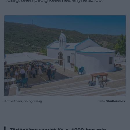
hőség, télen pedig kellemes, enyhe az idő.
Antiküthéra, Görögország
Fotó:
Shutterstock
Történelme szerint Kr. e. 4000-ben már