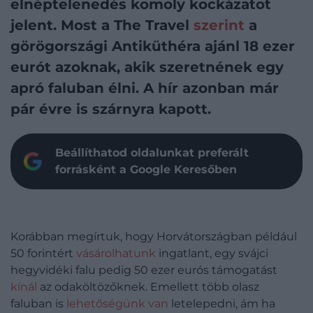
elnéptelenedés komoly kockázatot
jelent. Most a The Travel
szerint
a
görögországi Antiküthéra ajánl 18 ezer
eurót azoknak, akik szeretnének egy
apró faluban élni. A hír azonban már
pár évre is szárnyra kapott.
Beállíthatod oldalunkat preferált
forrásként a Google Keresőben
Korábban megírtuk, hogy Horvátországban például
50 forintért
vásárolhatunk
ingatlant, egy svájci
hegyvidéki falu pedig 50 ezer eurós támogatást
kínál
az odaköltözőknek. Emellett több olasz
faluban is
lehetőségünk van
letelepedni, ám ha