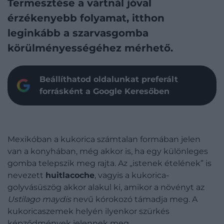
Termesztése a vártnál jóval
érzékenyebb folyamat, itthon
leginkább a szarvasgomba
körülményességéhez mérhető.
Beállíthatod oldalunkat preferált
forrásként a Google Keresőben
Mexikóban a kukorica számtalan formában jelen
van a konyhában, még akkor is, ha egy különleges
gomba telepszik meg rajta. Az „istenek ételének” is
nevezett
huitlacoche
, vagyis a kukorica-
golyvásüszög akkor alakul ki, amikor a növényt az
Ustilago maydis
nevű kórokozó támadja meg. A
kukoricaszemek helyén ilyenkor szürkés
képződmények jelennek meg.