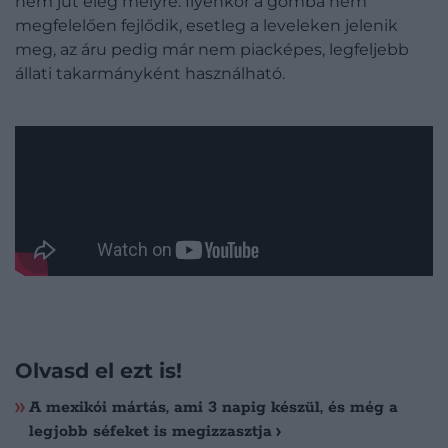
nem jut elég mélyre. Ilyenkor a gomba nem
megfelelően fejlődik, esetleg a leveleken jelenik
meg, az áru pedig már nem piacképes, legfeljebb
állati takarmányként használható.
Olvasd el ezt is!
A mexikói mártás, ami 3 napig készül, és még a
legjobb séfeket is megizzasztja