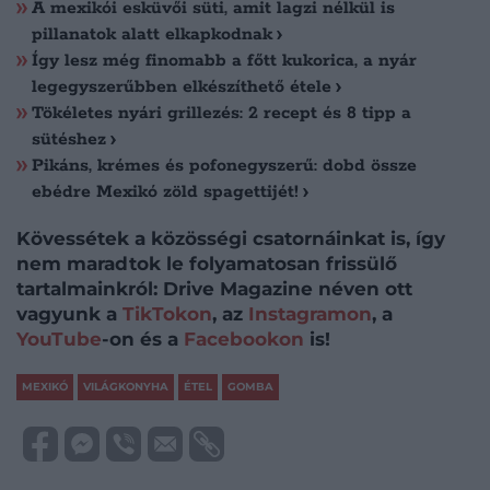
A mexikói esküvői süti, amit lagzi nélkül is
pillanatok alatt elkapkodnak
Így lesz még finomabb a főtt kukorica, a nyár
legegyszerűbben elkészíthető étele
Tökéletes nyári grillezés: 2 recept és 8 tipp a
sütéshez
Pikáns, krémes és pofonegyszerű: dobd össze
ebédre Mexikó zöld spagettijét!
Kövessétek a közösségi csatornáinkat is, így
nem maradtok le folyamatosan frissülő
tartalmainkról: Drive Magazine néven ott
vagyunk a
TikTokon
, az
Instagramon
, a
YouTube
-on és a
Facebookon
is!
MEXIKÓ
VILÁGKONYHA
ÉTEL
GOMBA