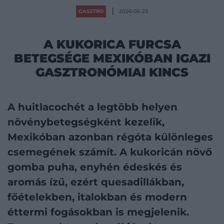
GASZTRO
2026-05-23
A KUKORICA FURCSA
BETEGSÉGE MEXIKÓBAN IGAZI
GASZTRONÓMIAI KINCS
A huitlacochét a legtöbb helyen
növénybetegségként kezelik,
Mexikóban azonban régóta különleges
csemegének számít. A kukoricán növő
gomba puha, enyhén édeskés és
aromás ízű, ezért quesadillákban,
főételekben, italokban és modern
éttermi fogásokban is megjelenik.