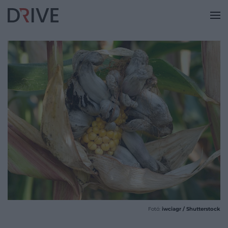
Fotó:
iwciagr / Shutterstock