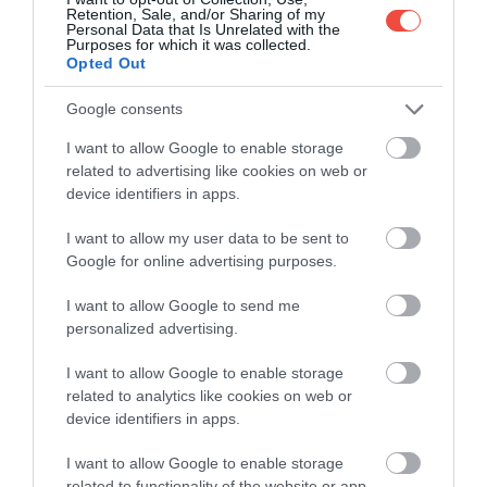
Retention, Sale, and/or Sharing of my
Personal Data that Is Unrelated with the
Purposes for which it was collected.
Opted Out
Google consents
I want to allow Google to enable storage
related to advertising like cookies on web or
device identifiers in apps.
I want to allow my user data to be sent to
Fertőzött kukorica
Fotó:
Belish/Shutterstock
Google for online advertising purposes.
I want to allow Google to send me
personalized advertising.
A folyamat komoly odafigyelést igényel. A
gazdáknak előre jelezniük kell a szomszédos földek
I want to allow Google to enable storage
tulajdonosainak, ha beoltásra készülnek, hogy a
related to analytics like cookies on web or
környéken legalább 15 nappal korábban leállítsák a
device identifiers in apps.
rovarirtó szerek használatát. A vegyszerek ugyanis
elpusztíthatják a beoltáshoz használt élő
I want to allow Google to enable storage
related to functionality of the website or app.