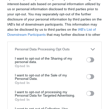
interest-based ads based on personal information utilized by
us or personal information disclosed to third parties prior to
A modern termesztés nagy része már nem a
your opt-out. You may separately opt-out of the further
véletlenre épül. Régebben, például az 1950-es
disclosure of your personal information by third parties on the
években, a huitlacoche azért volt drága, mert a
IAB’s list of downstream participants. This information may
földmunkásoknak a kukoricaföldeken kellett
also be disclosed by us to third parties on the
IAB’s List of
megkeresniük azokat a töveket, amelyeken
Downstream Participants
that may further disclose it to other
természetes módon jelent meg a gomba. Ez ritkán
third parties.
fordult elő: egy kukoricatáblában száz növényből
Please note that this website/app uses one or more Google
Personal Data Processing Opt Outs
nagyjából három érintett. A mai kontrollált
services and may gather and store information including but
beoltással viszont
90 százalék fölötti
arány is
not limited to your visit or usage behaviour. You may click to
I want to opt-out of the Sharing of my
personal data.
elérhető, vagyis száz növényből akár kilencven is
grant or deny consent to Google and its third-party tags to
Opted In
hozhat huitlacochét.
use your data for below specified purposes in below Google
consent section.
I want to opt-out of the Sale of my
Personal Data.
Opted In
I want to opt-out of processing my
Personal Data for Targeted Advertising.
Opted In
I want to opt-out of Collection, Use,