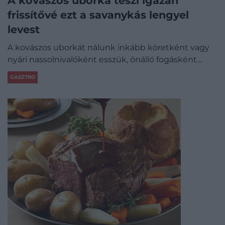
A kovászos uborka teszi igazán
frissítővé ezt a savanykás lengyel
levest
A kovászos uborkát nálunk inkább köretként vagy
nyári nassolnivalóként esszük, önálló fogásként…
GASZTRO