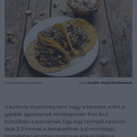
Huitlacochés quesadilla
Fotó:
Guajillo studio/Shutterstock
A különös ínyencség iránt nagy a kereslet, ezért a
gazdák igyekeznek rendszeresen friss árut
biztosítani a piacoknak. Egy-egy termelő hetente
akár 2-3 tonnát is betakaríthat, a jó minőségű
termékhez azonban pontosan el kell találni a