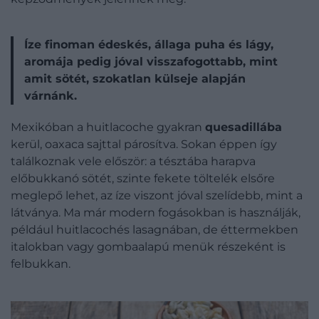
Íze finoman édeskés, állaga puha és lágy,
aromája pedig jóval visszafogottabb, mint
amit sötét, szokatlan külseje alapján
várnánk.
Mexikóban a huitlacoche gyakran
quesadillába
kerül, oaxaca sajttal párosítva. Sokan éppen így
találkoznak vele először: a tésztába harapva
előbukkanó sötét, szinte fekete töltelék elsőre
meglepő lehet, az íze viszont jóval szelídebb, mint a
látványa. Ma már modern fogásokban is használják,
például huitlacochés lasagnában, de éttermekben
italokban vagy gombaalapú menük részeként is
felbukkan.