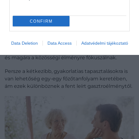
során általában kevésbé időigényes ételekkel
ismertetik meg a rugalmas vendégeket, akik
legfőképp az előkészítési munkálatokban szoktak
CONFIRM
segíteni, miközben a piacon vásárolt sajtokból,
sonkákból falatoznak egy-egy pohár bor
társaságában – a főzés ilyenkor a mesterekre marad,
Data Deletion
Data Access
Adatvédelmi tájékoztató
a látogatók elsősorban a tanulásra, ismeretszerzésre
és magára a közösségi élményre fókuszálnak.
Persze a kétkezibb, gyakorlatias tapasztalásokra is
van lehetőség egy-egy főzőtanfolyam keretében,
ám ezek különböznek a fent leírt gasztroélménytől.