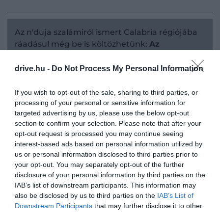
Az n'duja szalámiról ismert Calabria régiójába
ráadásul még be is költözhetünk:
Az
elnéptelenedő dél-olasz régió, ahol milliókat
fizetnek, ha odaköltözünk
drive.hu -
Do Not Process My Personal Information
If you wish to opt-out of the sale, sharing to third parties, or
processing of your personal or sensitive information for
Az „olasz konyha Airbnb-jeként” is
targeted advertising by us, please use the below opt-out
megnevezett programhoz eleinte
section to confirm your selection. Please note that after your
opt-out request is processed you may continue seeing
főleg a háziasszonyok csatlakoztak
interest-based ads based on personal information utilized by
(akik ma is a résztvevők 80 százalékát
us or personal information disclosed to third parties prior to
your opt-out. You may separately opt-out of the further
teszik ki), ám idővel a kirepült
disclosure of your personal information by third parties on the
gyerekek miatt egyedül maradt
IAB’s list of downstream participants. This information may
apukák és nagypapák is felfigyeltek a
also be disclosed by us to third parties on the
IAB’s List of
Downstream Participants
that may further disclose it to other
lehetőségre.
third parties.