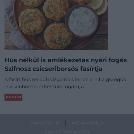
Hús nélkül is emlékezetes nyári fogás
Szifnosz csicseriborsós fasírtja
A fasírt hús nélkül is izgalmas lehet, amit a görögök
csicseriborsóból készülő fogása, a…
GASZTRO
IMPRESSZUM
MÉDIAAJÁNLÓ
COOKIE SZABÁLYZAT