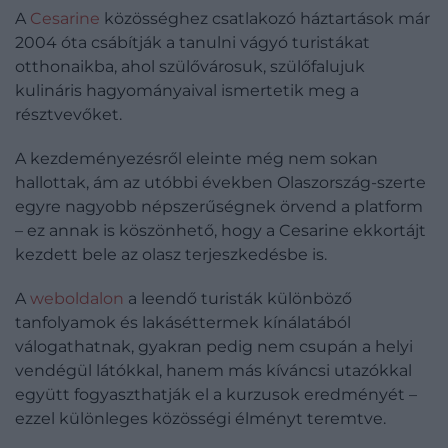
A
Cesarine
közösséghez csatlakozó háztartások már
2004 óta csábítják a tanulni vágyó turistákat
otthonaikba, ahol szülővárosuk, szülőfalujuk
kulináris hagyományaival ismertetik meg a
résztvevőket.
A kezdeményezésről eleinte még nem sokan
hallottak, ám az utóbbi években Olaszország-szerte
egyre nagyobb népszerűségnek örvend a platform
– ez annak is köszönhető, hogy a Cesarine ekkortájt
kezdett bele az olasz terjeszkedésbe is.
A
weboldalon
a leendő turisták különböző
tanfolyamok és lakáséttermek kínálatából
válogathatnak, gyakran pedig nem csupán a helyi
vendégül látókkal, hanem más kíváncsi utazókkal
együtt fogyaszthatják el a kurzusok eredményét –
ezzel különleges közösségi élményt teremtve.