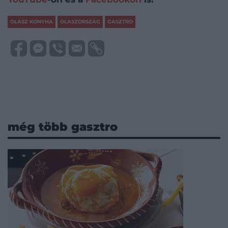
OLASZ KONYHA
OLASZORSZÁG
GASZTRO
még több gasztro