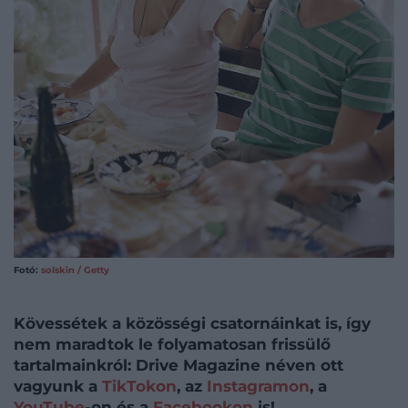
Fotó:
solskin / Getty
Kövessétek a közösségi csatornáinkat is, így
nem maradtok le folyamatosan frissülő
tartalmainkról: Drive Magazine néven ott
vagyunk a
TikTokon
, az
Instagramon
, a
YouTube
-on és a
Facebookon
is!