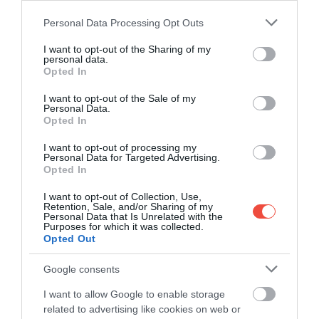
Annamaria Chiapetti
milánói Cesarina például már
Please note that this website/app uses one or more Google
Personal Data Processing Opt Outs
services and may gather and store information including but
két éve csatlakozott a kezdeményezéshez: azóta a
not limited to your visit or usage behaviour. You may click to
I want to opt-out of the Sharing of my
főzés mellett vendégeinek bemutatja az olasz
personal data.
grant or deny consent to Google and its third-party tags to
piacok kavalkádját is, felhívva a figyelmet a
Opted In
use your data for below specified purposes in below Google
minőségi alapanyagok fontosságára.
consent section.
I want to opt-out of the Sale of my
Personal Data.
„Általában javaslatokkal szoktam segíteni a
Opted In
tanulókat; elmesélem nekik milyen fogások
I want to opt-out of processing my
készíthetők azokkal a hozzávalókkal, amik éppen
Personal Data for Targeted Advertising.
fellelhetők a piacokon, és azt is elmagyarázom, hogy
Opted In
miért nem szerencsés karácsony tájékán epres
I want to opt-out of Collection, Use,
fogásokat készíteni”
Retention, Sale, and/or Sharing of my
Personal Data that Is Unrelated with the
Purposes for which it was collected.
– olvasható Chiapetti hozzáállása az
Express
Opted Out
cikkében.
Google consents
I want to allow Google to enable storage
related to advertising like cookies on web or
Egy Olaszországra specializálódott szakértő