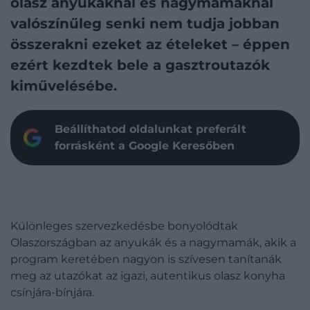
olasz anyukáknál és nagymamáknál
valószínűleg senki nem tudja jobban
összerakni ezeket az ételeket – éppen
ezért kezdtek bele a gasztroutazók
kiművelésébe.
Beállíthatod oldalunkat preferált
forrásként a Google Keresőben
Különleges szervezkedésbe bonyolódtak
Olaszországban az anyukák és a nagymamák, akik a
program keretében nagyon is szívesen tanítanák
meg az utazókat az igazi, autentikus olasz konyha
csínjára-bínjára.