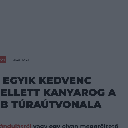
OOR
2025-10-21
 EGYIK KEDVENC
ELLETT KANYAROG A
BB TÚRAÚTVONALA
rándulásról
vagy egy olyan megerőltető