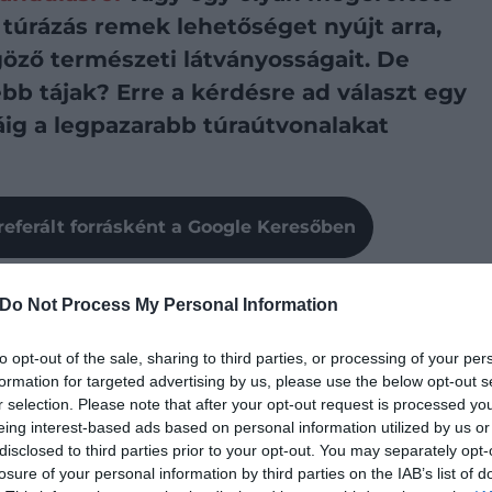
a túrázás remek lehetőséget nyújt arra,
göző természeti látványosságait. De
bb tájak? Erre a kérdésre ad választ egy
iáig a legpazarabb túraútvonalakat
referált forrásként a Google Keresőben
SZTRÁLIA
Do Not Process My Personal Information
to opt-out of the sale, sharing to third parties, or processing of your per
formation for targeted advertising by us, please use the below opt-out s
r selection. Please note that after your opt-out request is processed y
eing interest-based ads based on personal information utilized by us or
disclosed to third parties prior to your opt-out. You may separately opt-
losure of your personal information by third parties on the IAB’s list of