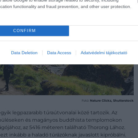
cation functionality and fraud prevention, and other user protection.
CONFIRM
Data Deletion
Data Access
Adatvédelmi tájékoztató
Fotó:
Nature Clickz, Shutterstock
gyik legpazarabb túraútvonalai közé tartozik. Az
elepüléseken és magányos buddhista templomokon
ágójához, az 5416 méteren található Thorong Lához.
zt inkább a haladó túrázóknak javaslott kipróbálni.