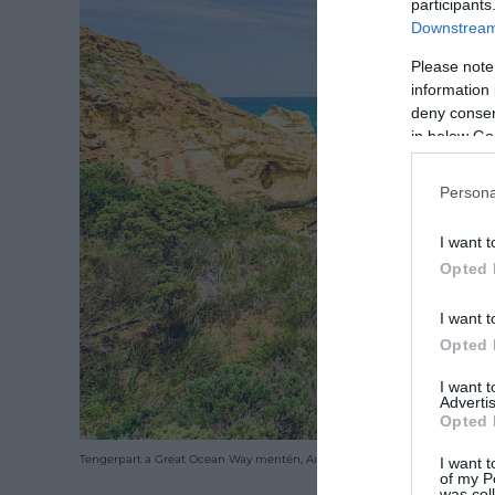
participants
Downstream 
Please note
information 
deny consent
in below Go
Persona
I want t
Opted 
I want t
Opted 
I want 
Advertis
Opted 
Tengerpart a Great Ocean Way mentén, Ausztrália
I want t
of my P
was col