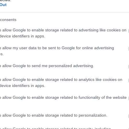
Out
ú The Great Ocean Walk szerepel. A Melbourne-től
consents
b természeti látványosságain halad át, így például
tok mellett pihenő hajóroncsokat is. A teljes táv
o allow Google to enable storage related to advertising like cookies on
es, a legjobb pedig ha szeptember és november, illetve
evice identifiers in apps.
o allow my user data to be sent to Google for online advertising
s.
L
to allow Google to send me personalized advertising.
o allow Google to enable storage related to analytics like cookies on
evice identifiers in apps.
o allow Google to enable storage related to functionality of the website
o allow Google to enable storage related to personalization.
o allow Google to enable storage related to security, including