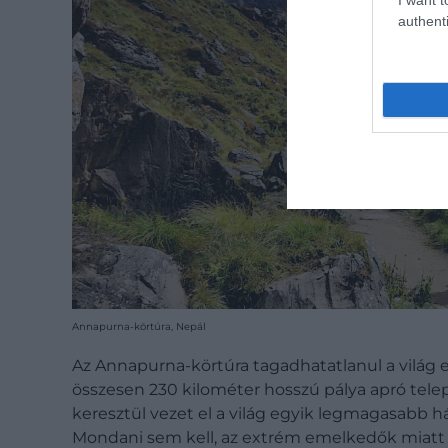
authenti
Annapurna-körtúra, Nepál
Az Annapurna-körtúra tagadhatatlanul a világ e
összesen 230 kilométer hosszú pálya apró t
keresztül vezet el a világ egyik legmagasabb h
Mondani sem kell, az extrém emelkedők miatt e