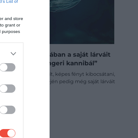
B’s List of
er and store
to grant or
ed purposes
Terjed Európában a saját lárváit
is felfaló „tengeri kannibál”
Medúzára hasonlít, képes fényt kibocsátani,
táplálékhiány idején pedig még saját lárváit
is…
OUTDOOR