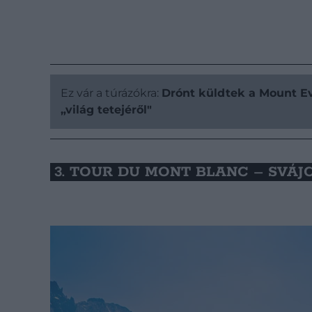
Ez vár a túrázókra:
Drónt küldtek a Mount Ev
„világ tetejéről"
3. TOUR DU MONT BLANC – SVÁ