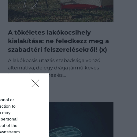
A tökéletes lakókocsihely
kialakítása: ne feledkezz meg a
szabadtéri felszerelésekről! (x)
A lakókocsis utazás szabadsága vonzó
alternatíva, de egy drága jármű kevés
hozzá. A kényelmes és…
OUTDOOR
sonal or
ection to
ou may
 personal
out of the
 downstream