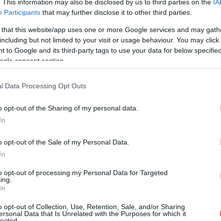
. This information may also be disclosed by us to third parties on the
IA
Participants
that may further disclose it to other third parties.
 that this website/app uses one or more Google services and may gath
including but not limited to your visit or usage behaviour. You may click 
 to Google and its third-party tags to use your data for below specifi
ogle consent section.
l Data Processing Opt Outs
o opt-out of the Sharing of my personal data.
In
o opt-out of the Sale of my Personal Data.
In
to opt-out of processing my Personal Data for Targeted
ing.
In
Fotó:
Tom Jastram, Shutterstock
o opt-out of Collection, Use, Retention, Sale, and/or Sharing
ersonal Data that Is Unrelated with the Purposes for which it
lected.