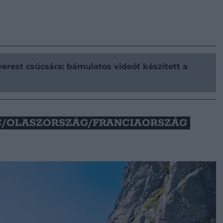
erest csúcsára: bámulatos videót készített a
JC/OLASZORSZÁG/FRANCIAORSZÁG