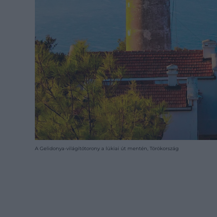
A Gelidonya-világítótorony a lükiai út mentén, Törökország