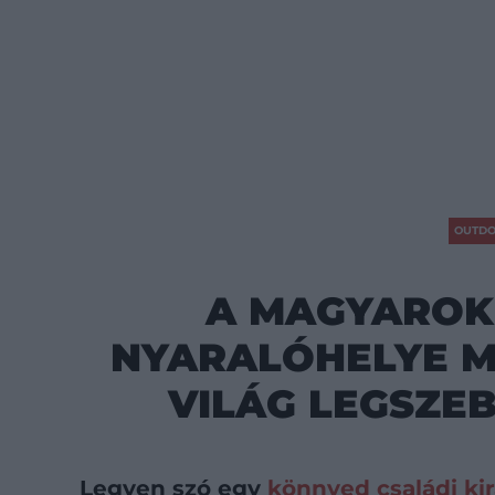
OUTD
A MAGYAROK
NYARALÓHELYE M
VILÁG LEGSZE
Legyen szó egy
könnyed családi ki