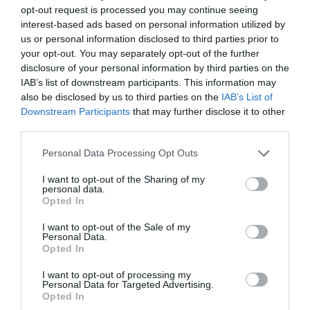
opt-out request is processed you may continue seeing
interest-based ads based on personal information utilized by
us or personal information disclosed to third parties prior to
your opt-out. You may separately opt-out of the further
Ez is érdekelhet!
5 magyar csillagvizsgáló,
disclosure of your personal information by third parties on the
hogy biztosan elcsípd a hullócsillagokat
IAB’s list of downstream participants. This information may
also be disclosed by us to third parties on the
IAB’s List of
Downstream Participants
that may further disclose it to other
third parties.
Please note that this website/app uses one or more Google
Personal Data Processing Opt Outs
services and may gather and store information including but
not limited to your visit or usage behaviour. You may click to
I want to opt-out of the Sharing of my
personal data.
grant or deny consent to Google and its third-party tags to
Az Amerikai Meteoritikai Társaság (AMS)
weboldala
Opted In
use your data for below specified purposes in below Google
szerint eddig 52 észlelést rögzítettek, ám a NASA
consent section.
I want to opt-out of the Sale of my
elmondása szerint mivel a tűzgömb röppályája elég
Personal Data.
bizonytalannak mondható és pár beküldött videón
Opted In
kívül nem áll rendelkezésükre más információ, ezért
I want to opt-out of processing my
nem tudják pontosan megmondani, hogy mi is
Personal Data for Targeted Advertising.
haladt át az égen. Mindenesetre a feltételezések
Opted In