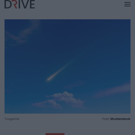
Tűzgömb
Fotó:
Shutterstock