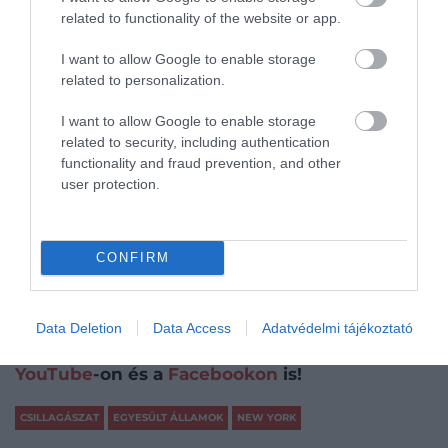
related to functionality of the website or app.
I want to allow Google to enable storage
Olvasd el ezt is!
related to personalization.
A világ legidősebb meteorológiai állomása, ami
I want to allow Google to enable storage
még mindig a helyén van
related to security, including authentication
Videó: zöldbe borult a Chicago-folyó Szent Patrik
functionality and fraud prevention, and other
napjának alkalmából
user protection.
6 balatoni kertmozi, ahol egész nyáron vetítenek
Videó: így szeli át egy vonat a Föld egyik
legkülönlegesebb tavát
CONFIRM
Kövessétek a közösségi csatornáinkat is, így
nem maradtok le folyamatosan frissülő
tartalmainkról: Drive Magazine néven ott
Data Deletion
Data Access
Adatvédelmi tájékoztató
vagyunk a
TikTokon
, az
Instagramon
, a
YouTube
-on és a
Facebookon
is!
CSILLAGÁSZAT
EGYESÜLT ÁLLAMOK
NEW YORK