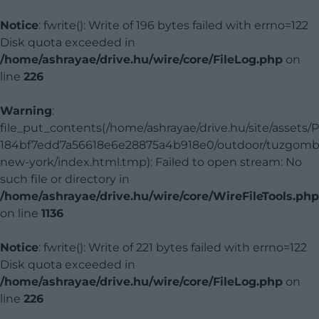
Notice
: fwrite(): Write of 196 bytes failed with errno=122
Disk quota exceeded in
/home/ashrayae/drive.hu/wire/core/FileLog.php
on
line
226
Warning
:
file_put_contents(/home/ashrayae/drive.hu/site/assets/
184bf7edd7a56618e6e28875a4b918e0/outdoor/tuzgomb
new-york/index.html.tmp): Failed to open stream: No
such file or directory in
/home/ashrayae/drive.hu/wire/core/WireFileTools.php
on line
1136
Notice
: fwrite(): Write of 221 bytes failed with errno=122
Disk quota exceeded in
/home/ashrayae/drive.hu/wire/core/FileLog.php
on
line
226