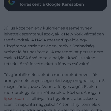
forrásként a Google Keresőben
Július közepén egy különleges eseménynek
lehettek szemtanúi azok, akik New York városában
tartózkodtak. A NASA meteorfigyelője egy
tűzgömböt észlelt az égen, mely a Szabadság-
szobor fölött hasított el. A meteorokat persze nem
csak a NASA érzékelte, a helyiek közül is sokan
tettek közzé felvételeket a fényes csóvákról.
Tűzgömböknek azokat a meteorokat nevezzük,
amelyeknek fényessége eléri vagy meghaladja a -5
magnitúdót, azaz a Vénusz fényességét. Ezek a
meteorok gyakran szétesnek útközben. Ahogy a
Space.com
is felhívja rá a figyelmet, a becslések
szerint naponta nagyjából 44 tonnányi törmelék
érkezik a Földre, ám közülük a legtöbb a légkörbe