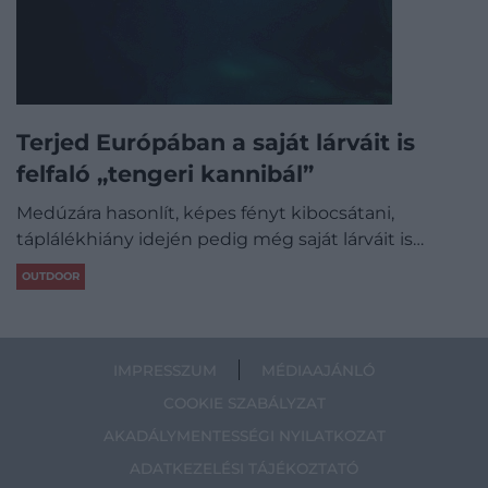
Terjed Európában a saját lárváit is
felfaló „tengeri kannibál”
Medúzára hasonlít, képes fényt kibocsátani,
táplálékhiány idején pedig még saját lárváit is…
OUTDOOR
IMPRESSZUM
MÉDIAAJÁNLÓ
COOKIE SZABÁLYZAT
AKADÁLYMENTESSÉGI NYILATKOZAT
ADATKEZELÉSI TÁJÉKOZTATÓ