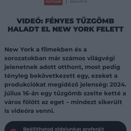
OUTDOOR
2024-07-19
VIDEÓ: FÉNYES TŰZGÖMB
HALADT EL NEW YORK FELETT
New York a filmekben és a
sorozatokban már számos világvégi
jelenetnek adott otthont, most pedig
tényleg bekövetkezett egy, ezeket a
produkciókat megidéző jelenség: 2024.
július 16-án egy tűzgömb szelte ketté a
város fölött az eget – mindezt sikerült
is videóra venni.
Beállíthatod oldalunkat preferált