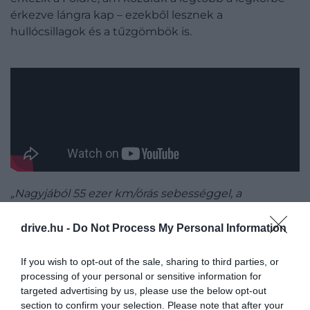
érkezve lángra kap – ezekből lesznek a
hullócsillagok és a tűzgömbök is.
„Nagyjából 55 ezer km/órás sebességgel, a
függőlegestől mindössze 18 fokos szögben
ereszkedett le az égből egy meteor, mely a New
drive.hu -
Do Not Process My Personal Information
York-i Szabadság-szobor fölött suhant végig, mielőtt
körülbelül 46 kilométerrel Manhattan felett
If you wish to opt-out of the sale, sharing to third parties, or
szétesett”
– olvasható a NASA posztjában.
processing of your personal or sensitive information for
targeted advertising by us, please use the below opt-out
section to confirm your selection. Please note that after your