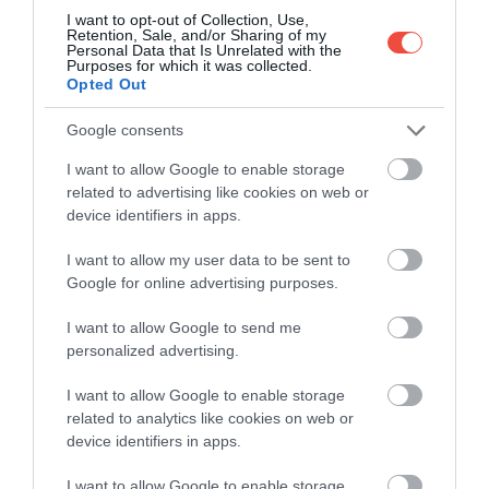
szerint ez egy kicsi,
mindössze 30 centiméteres
I want to opt-out of Collection, Use,
átmérőjű
meteor lehetett, méretéből adódóan
Retention, Sale, and/or Sharing of my
Personal Data that Is Unrelated with the
pedig sem az emberekre, sem pedig a Földre nem
Purposes for which it was collected.
jelent veszélyt.
Opted Out
Egyesek egyébként mennydörgéshez hasonló
Google consents
hangokat hallottak, mások pedig azt mondták,
I want to allow Google to enable storage
hogy olyan érzés volt, mintha földrengés történt
related to advertising like cookies on web or
volna. A NASA tudomása szerint ekkortájt a
device identifiers in apps.
közelben egyébként
katonai tevékenységeket
I want to allow my user data to be sent to
folytattak
,
ami megmagyarázná a hangokat és a föld
Google for online advertising purposes.
rezgését is.
I want to allow Google to send me
personalized advertising.
I want to allow Google to enable storage
related to analytics like cookies on web or
device identifiers in apps.
Ez is érdekelhet!
Mi történne, ha a Föld
egyszer csak nem forogna tovább?
I want to allow Google to enable storage