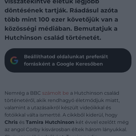
visszatekintve életük legjobb
döntésének tartják. Ráadásul azóta
több mint 100 ezer követőjük van a
közösségi médiában. Bemutatjuk a
Hutchinson család történetét.
Beállíthatod oldalunkat preferált
forrásként a Google Keresőben
Nemrég a BBC
számolt be
a Hutchinson család
történetéről, akik rendhagyó életmódjuk miatt,
valamint a utazásaikról készült videóikkal és
fotóikkal válta ismertté. A cikkből kiderül, hogy
Chris
és
Tamira Hutchinson
két évvel ezelőtt még
az angol Corby kisvárosban éltek három lányukkal.