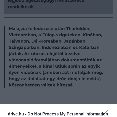
legjobb egészségügyi rendszerével
rendelkezik
Malajzia felfedezése után Thaiföldön,
Vietnamban, a Fülöp-szigeteken, Kínában,
Tajvanon, Dél-Koreában, Japánban,
Szingapúrban, Indonéziában és Katarban
jártak. Az utazás elejétől kezdve
videonapló formájában dokumentálták az
élményeiket, a kínai útjuk során az egyik
ilyen videónak (amiben azt mutatják meg,
hogy az italaikat egy drón dobja le nekik)
köszönhetően váltak híressé.
drive.hu -
Do Not Process My Personal Information