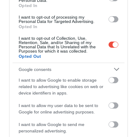
Personal Data.
Opted In
I want to opt-out of processing my
The Hutchinsons (@thehutchinsonfamily) által megosztott bejegyzés
Personal Data for Targeted Advertising.
Opted In
I want to opt-out of Collection, Use,
Retention, Sale, and/or Sharing of my
Personal Data that Is Unrelated with the
Habár rengeteg kalandban volt részük, a házaspár
Purposes for which it was collected.
úgy látja, bőven akadtak nehézségek is. Tamira
Opted Out
Thaiföldön dengue-lázat kapott (dengue-vírus által
Google consents
okozott fertőző megbetegedés), Vietnamban a
család hitelkártyáját lenyelte egy automata, a Fülöp-
I want to allow Google to enable storage
szigeteken pedig mind az öten elkaptak egy
related to advertising like cookies on web or
betegséget egy hostelben.
device identifiers in apps.
I want to allow my user data to be sent to
Google for online advertising purposes.
I want to allow Google to send me
personalized advertising.