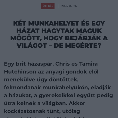
ÚTI CÉL
2025-02-26
KÉT MUNKAHELYET ÉS EGY
HÁZAT HAGYTAK MAGUK
MÖGÖTT, HOGY BEJÁRJÁK A
VILÁGOT – DE MEGÉRTE?
Egy brit házaspár, Chris és Tamira
Hutchinson az anyagi gondok elől
menekülve úgy döntöttek,
felmondanak munkahelyükön, eladják
a házukat, a gyerekeikkel együtt pedig
útra kelnek a világban. Akkor
kockázatosnak tűnt, utólag