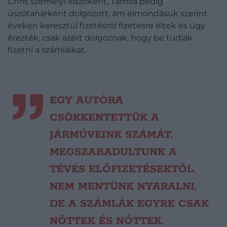
Chris személyi edzőként, Tamira pedig
úszótanárként dolgozott, ám elmondásuk szerint
éveken keresztül fizetésről fizetésre éltek és úgy
érezték, csak azért dolgoznak, hogy be tudják
fizetni a számláikat.
EGY AUTÓRA
CSÖKKENTETTÜK A
JÁRMŰVEINK SZÁMÁT,
MEGSZABADULTUNK A
TÉVÉS ELŐFIZETÉSEKTŐL,
NEM MENTÜNK NYARALNI,
DE A SZÁMLÁK EGYRE CSAK
NŐTTEK ÉS NŐTTEK.