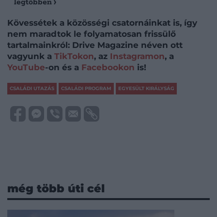
legtöbben
Kövessétek a közösségi csatornáinkat is, így
nem maradtok le folyamatosan frissülő
tartalmainkról: Drive Magazine néven ott
vagyunk a
TikTokon
, az
Instagramon
, a
YouTube
-on és a
Facebookon
is!
CSALÁDI UTAZÁS
CSALÁDI PROGRAM
EGYESÜLT KIRÁLYSÁG
még több úti cél