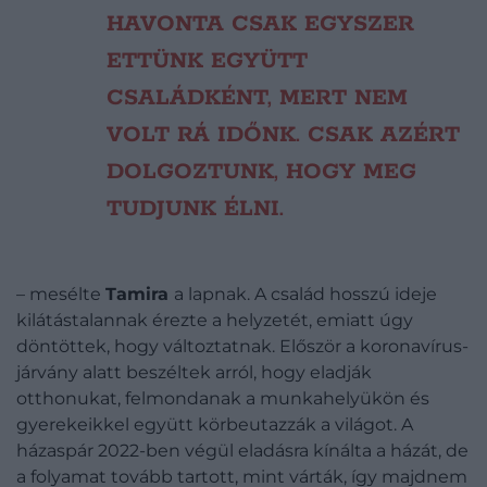
HAVONTA CSAK EGYSZER
ETTÜNK EGYÜTT
CSALÁDKÉNT, MERT NEM
VOLT RÁ IDŐNK. CSAK AZÉRT
DOLGOZTUNK, HOGY MEG
TUDJUNK ÉLNI.
– mesélte
Tamira
a lapnak. A család hosszú ideje
kilátástalannak érezte a helyzetét, emiatt úgy
döntöttek, hogy változtatnak. Először a koronavírus-
járvány alatt beszéltek arról, hogy eladják
otthonukat, felmondanak a munkahelyükön és
gyerekeikkel együtt körbeutazzák a világot. A
házaspár 2022-ben végül eladásra kínálta a házát, de
a folyamat tovább tartott, mint várták, így majdnem