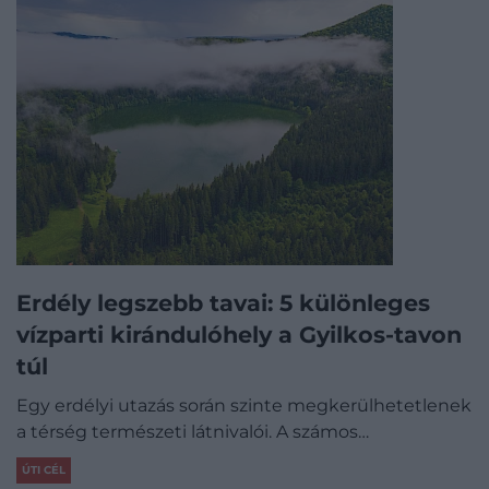
Erdély legszebb tavai: 5 különleges
vízparti kirándulóhely a Gyilkos-tavon
túl
Egy erdélyi utazás során szinte megkerülhetetlenek
a térség természeti látnivalói. A számos…
ÚTI CÉL