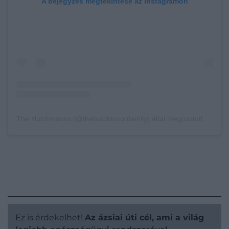
A bejegyzés megtekintése az Instagramon
The Hutchinsons (@thehutchinsonfamily) által megosztott bejegyzés
Ez is érdekelhet!
Az ázsiai úti cél, ami a világ