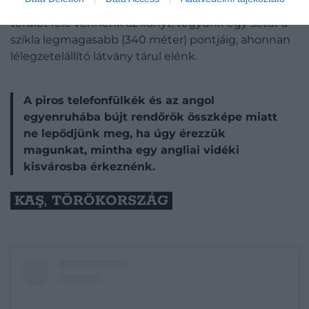
Gibraltárra
. Ha az
Upper Rock
természetvédelmi
terület felé vennénk az irányt, tegyünk egy sétát a
szikla legmagasabb (340 méter) pontjáig, ahonnan
lélegzetelállító látvány tárul elénk.
A piros telefonfülkék és az angol
egyenruhába bújt rendőrök összképe miatt
ne lepődjünk meg, ha úgy érezzük
magunkat, mintha egy angliai vidéki
kisvárosba érkeznénk.
KAŞ, TÖRÖKORSZÁG