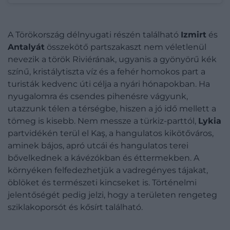
A Törökország délnyugati részén található
Izmirt
és
Antalyát
összekötő partszakaszt nem véletlenül
nevezik a török Riviérának, ugyanis a gyönyörű kék
színű, kristálytiszta víz és a fehér homokos part a
turisták kedvenc úti célja a nyári hónapokban. Ha
nyugalomra és csendes pihenésre vágyunk,
utazzunk télen a térségbe, hiszen a jó idő mellett a
tömeg is kisebb. Nem messze a türkiz-parttól,
Lykia
partvidékén terül el Kaş, a hangulatos kikötőváros,
aminek bájos, apró utcái és hangulatos terei
bővelkednek a kávézókban és éttermekben. A
környéken felfedezhetjük a vadregényes tájakat,
öblöket és természeti kincseket is. Történelmi
jelentőségét pedig jelzi, hogy a területen rengeteg
sziklakoporsót és kősírt található.