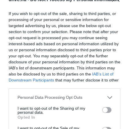
közepén húzódó
Vulkánok Nemzeti Parkba
, vagy
a tőle északra fekvő
Timanfaya Nemzeti Parkba
. A
If you wish to opt-out of the sale, sharing to third parties, or
kráterekkel teli térség még a 18. század első felében
processing of your personal or sensitive information for
alakult ki egy vulkánkitörés miatt, mely
targeted advertising by us, please use the below opt-out
következtében a környéket beborította a hamu és
section to confirm your selection. Please note that after your
opt-out request is processed you may continue seeing
a forró láva. Ennek köszönhető a ma látható
interest-based ads based on personal information utilized by
okkersárga-vöröses táj, ami egy UNESCO bioszféra-
us or personal information disclosed to third parties prior to
rezervátumként van nyilvántartva.
your opt-out. You may separately opt-out of the further
disclosure of your personal information by third parties on the
GIBRALTÁR
IAB’s list of downstream participants. This information may
also be disclosed by us to third parties on the
IAB’s List of
Downstream Participants
that may further disclose it to other
third parties.
Please note that this website/app uses one or more Google
Personal Data Processing Opt Outs
services and may gather and store information including but
not limited to your visit or usage behaviour. You may click to
I want to opt-out of the Sharing of my
personal data.
grant or deny consent to Google and its third-party tags to
Opted In
use your data for below specified purposes in below Google
consent section.
I want to opt-out of the Sale of my