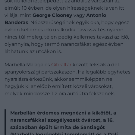
sok külföldi letelepedett az andalúz városban az
elmúlt 10 évben, de olyan hírességeknek is van itt
villája, mint
George
Clooney
vagy
Antonio
Banderas
. Népszerűségének egyik oka, hogy egész
évben kellemes idő uralkodik: tavasszal és nyáron
nincs túl meleg, télen pedig kellemes tavaszi az idő,
olyannyira, hogy termő narancsfákat egész évben
láthatunk az utcákon is.
Marbella Málaga és
Gibraltár
között fekszik a dél-
spanyolországi partszakaszon. Ha legalább egyhetes
nyaralásra érkezünk, akkor semmiképpen ne
hagyjuk ki az előbb említett közeli városokat,
melyek mindössze 1-2 óra autóútra fekszenek.
Marbellán érdemes megnézni a kikötőt, a
narancsfákkal szegélyezett óvárost, a 16.
században épült Ermita de Santiagót
(Marbella legrégebbi templomát) és a Dalí