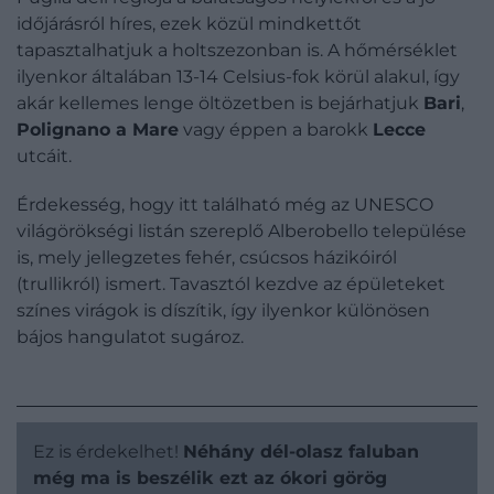
időjárásról híres, ezek közül mindkettőt
tapasztalhatjuk a holtszezonban is. A hőmérséklet
ilyenkor általában 13-14 Celsius-fok körül alakul, így
akár kellemes lenge öltözetben is bejárhatjuk
Bari
,
Polignano a Mare
vagy éppen a barokk
Lecce
utcáit.
Érdekesség, hogy itt található még az UNESCO
világörökségi listán szereplő Alberobello települése
is, mely jellegzetes fehér, csúcsos házikóiról
(trullikról) ismert. Tavasztól kezdve az épületeket
színes virágok is díszítik, így ilyenkor különösen
bájos hangulatot sugároz.
Ez is érdekelhet!
Néhány dél-olasz faluban
még ma is beszélik ezt az ókori görög