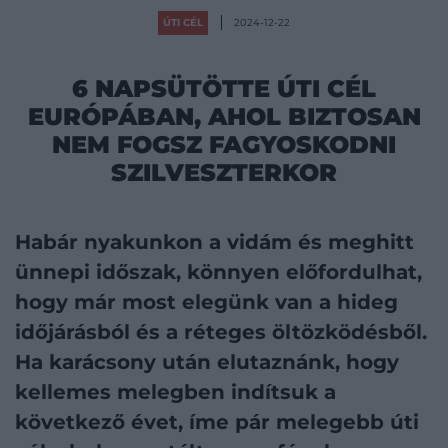
ÚTI CÉL
2024-12-22
6 NAPSÜTÖTTE ÚTI CÉL
EURÓPÁBAN, AHOL BIZTOSAN
NEM FOGSZ FAGYOSKODNI
SZILVESZTERKOR
Habár nyakunkon a vidám és meghitt
ünnepi időszak, könnyen előfordulhat,
hogy már most elegünk van a hideg
időjárásból és a réteges öltözködésből.
Ha karácsony után elutaznánk, hogy
kellemes melegben indítsuk a
következő évet, íme pár melegebb úti