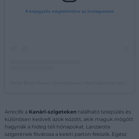
A bejegyzés megtekintése az Instagramon
Sands Beach Resort (@sandsbeach) által megosztott bejegyzés
Arrecife a
Kanári-szigeteken
található település és
különösen kedvelt azok között, akik maguk mögött
hagynák a hideg téli hónapokat. Lanzarote
szigetének fővárosa a keleti parton fekszik. Egész