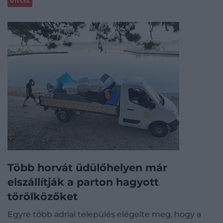
ÚTI CÉL
Több horvát üdülőhelyen már
elszállítják a parton hagyott
törölközőket
Egyre több adriai település elégelte meg, hogy a