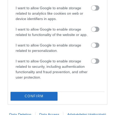
A brit tengerentúli terület partján húzódik
Gibraltári-szoros, ami már önmagában izgalmas úti
I want to allow Google to enable storage
related to analytics like cookies on web or
cél lehet a kirándulók számára. Érdemes télen a
device identifiers in apps.
térségbe látogatni, ugyanis télen az
átlaghőmérséklet 15 Celsius-fok körül mozog, a
I want to allow Google to enable storage
napos időjárás miatt pedig gyakran elég lehet egy
related to functionality of the website or app.
póló és egy vékonyabb pulóver is.
I want to allow Google to enable storage
Ha szeretünk kirándulni és szívesen töltünk időt a
related to personalization.
természetben, a Gibraltár tökéletes választás, hiszen
I want to allow Google to enable storage
bővelkedik a felfedeznivaló tájakban, de a
related to security, including authentication
különböző botanikus kertek, valamint a
functionality and fraud prevention, and other
barlangrendszerek is számos izgalmat rejtegetnek.
user protection.
Ha ide látogatunk, semmiképpen se hagyjuk ki a
Szent Mihály barlangot
, ami az egyik legszebb és
leglátványosabb cseppkőbarlang a térségben de
CONFIRM
meglátogathatjuk a második világháborúból
fennmaradt alagutakat is. Felmászhatunk az egyik
legismertebb, majmok lakta sziklára, a
Rock of
Data Deletion
Data Access
Adatvédelmi tájékoztató