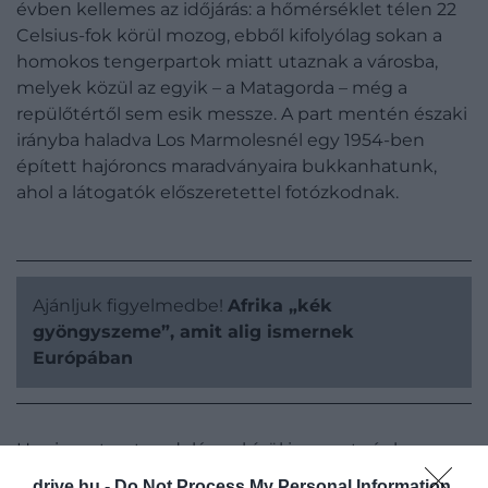
évben kellemes az időjárás: a hőmérséklet télen 22
Celsius-fok körül mozog, ebből kifolyólag sokan a
homokos tengerpartok miatt utaznak a városba,
melyek közül az egyik – a Matagorda – még a
repülőtértől sem esik messze. A part mentén északi
irányba haladva Los Marmolesnél egy 1954-ben
épített hajóroncs maradványaira bukkanhatunk,
ahol a látogatók előszeretettel fotózkodnak.
Ajánljuk figyelmedbe!
Afrika „kék
gyöngyszeme”, amit alig ismernek
Európában
Ha viszont a strandoláson kívül is szeretnénk
valamit csinálni, akkor ellátogathatunk a sziget
drive.hu -
Do Not Process My Personal Information