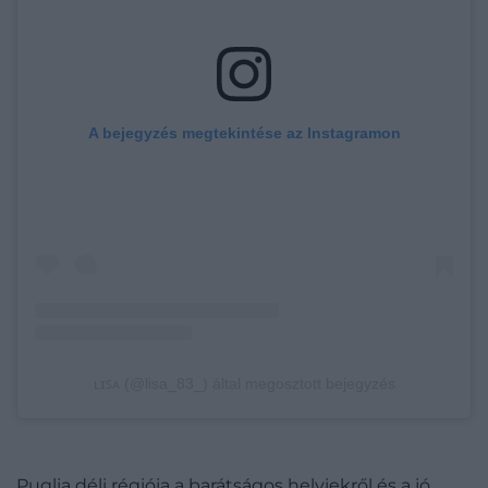
A bejegyzés megtekintése az Instagramon
ʟɪꜱᴀ (@lisa_83_) által megosztott bejegyzés
Puglia déli régiója a barátságos helyiekről és a jó