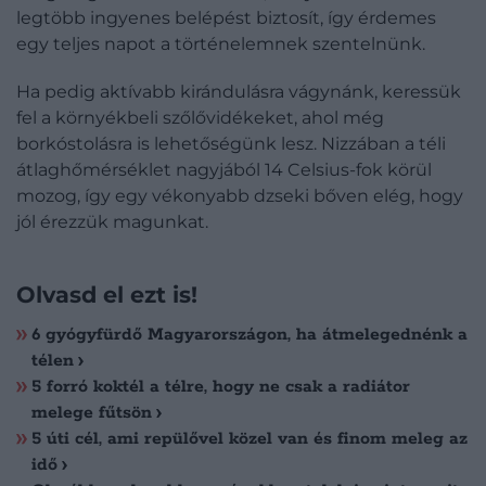
legtöbb ingyenes belépést biztosít, így érdemes
egy teljes napot a történelemnek szentelnünk.
Ha pedig aktívabb kirándulásra vágynánk, keressük
fel a környékbeli szőlővidékeket, ahol még
borkóstolásra is lehetőségünk lesz. Nizzában a téli
átlaghőmérséklet nagyjából 14 Celsius-fok körül
mozog, így egy vékonyabb dzseki bőven elég, hogy
jól érezzük magunkat.
Olvasd el ezt is!
6 gyógyfürdő Magyarországon, ha átmelegednénk a
télen
5 forró koktél a télre, hogy ne csak a radiátor
melege fűtsön
5 úti cél, ami repülővel közel van és finom meleg az
idő