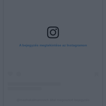
A bejegyzés megtekintése az Instagramon
@mashakalmanovich által megosztott bejegyzés