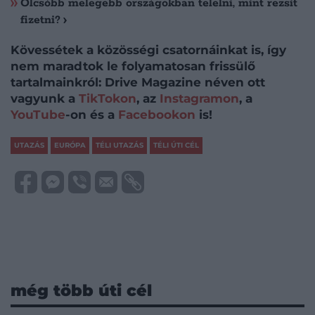
Olcsóbb melegebb országokban telelni, mint rezsit
fizetni?
Kövessétek a közösségi csatornáinkat is, így
nem maradtok le folyamatosan frissülő
tartalmainkról: Drive Magazine néven ott
vagyunk a
TikTokon
, az
Instagramon
, a
YouTube
-on és a
Facebookon
is!
UTAZÁS
EURÓPA
TÉLI UTAZÁS
TÉLI ÚTI CÉL
még több úti cél