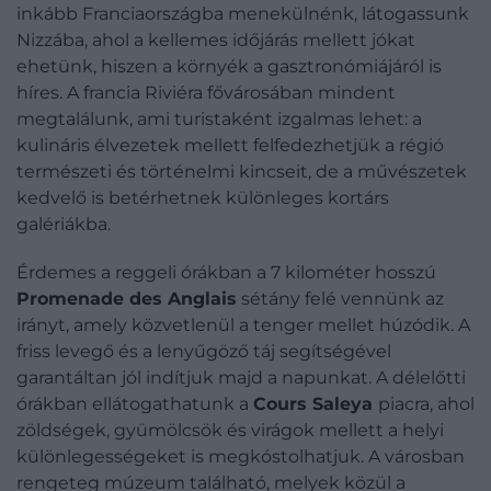
inkább Franciaországba menekülnénk, látogassunk
Nizzába, ahol a kellemes időjárás mellett jókat
ehetünk, hiszen a környék a gasztronómiájáról is
híres. A francia Riviéra fővárosában mindent
megtalálunk, ami turistaként izgalmas lehet: a
kulináris élvezetek mellett felfedezhetjük a régió
természeti és történelmi kincseit, de a művészetek
kedvelő is betérhetnek különleges kortárs
galériákba.
Érdemes a reggeli órákban a 7 kilométer hosszú
Promenade des Anglais
sétány felé vennünk az
irányt, amely közvetlenül a tenger mellet húzódik. A
friss levegő és a lenyűgöző táj segítségével
garantáltan jól indítjuk majd a napunkat. A délelőtti
órákban ellátogathatunk a
Cours Saleya
piacra, ahol
zöldségek, gyümölcsök és virágok mellett a helyi
különlegességeket is megkóstolhatjuk. A városban
rengeteg múzeum található, melyek közül a