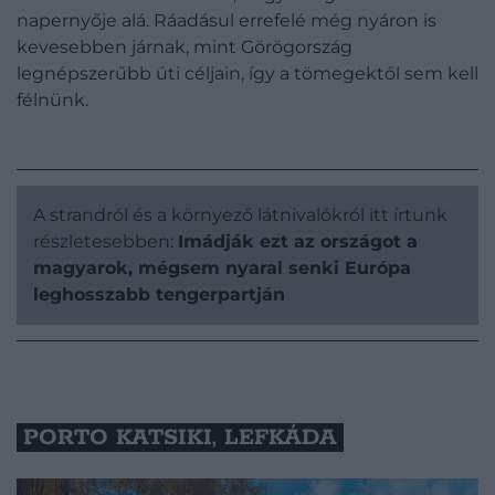
napernyője alá. Ráadásul errefelé még nyáron is
kevesebben járnak, mint Görögország
legnépszerűbb úti céljain, így a tömegektől sem kell
félnünk.
A strandról és a környező látnivalókról itt írtunk
részletesebben:
Imádják ezt az országot a
magyarok, mégsem nyaral senki Európa
leghosszabb tengerpartján
PORTO KATSIKI, LEFKÁDA