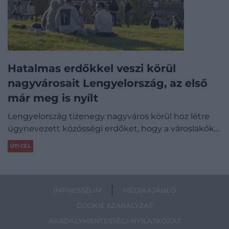
Hatalmas erdőkkel veszi körül
nagyvárosait Lengyelország, az első
már meg is nyílt
Lengyelország tizenegy nagyváros körül hoz létre
úgynevezett közösségi erdőket, hogy a városlakók…
ÚTI CÉL
IMPRESSZUM
MÉDIAAJÁNLÓ
COOKIE SZABÁLYZAT
AKADÁLYMENTESSÉGI NYILATKOZAT