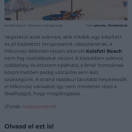
Kalafati Beach, Míkonosz, Görögország
Fotó:
arkanto, Shutterstock
Végezetül azok számára, akik inkább egy kiépített
és jól bejáratott tengerpartot választanának, a
Míkonosz délkeleti részén elterülő
Kalafati Beach
nem fog csalódásokat okozni. A közelében számos
szálláshely és étterem található, a fehér homoknak
köszönhetően pedig vízicipőre sem lesz
szükségünk. A strand ráadásul távolabb helyezkedik
el Míkonosz városától, így nem mindenki veszi a
fáradtságot, hogy meglátogassa.
(Forrás:
Independent
)
Olvasd el ezt is!