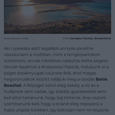
Balos Beach, Kréta
Fotó:
Georgios Tsichlis, Shutterstock
Aki nyaralása alatt legalább annyira szeretne
visszautazni a múltban, mint a tengerpartokon
sütkérezni, annak tökéletes választás Kréta szigete.
Miután bejártuk a Knósszoszi Palotát, induljunk el a
sziget északnyugati csücske felé, ahol magas
hegyvonulatok között találjuk meg a csodás
Balos
Beachet
. A félsziget körül elég sekély a víz és a
hullámok sem vadak, így kisebb gyerekekkel sem
kell attól tartanunk, hogy baj történik. Arra viszont
számítanunk kell, hogy a strand elég népszerű a
hajós utazók körében, így biztosan nem mi leszünk