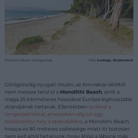
Monolithi Beach, Görögország
Fotó:
kostasgr, Shutterstock
Görögország nyugati részén, az Amvrakiai-öböltől
nem messze terül el a
Monolithi Beach
, amit a
maga 25 kilométeres hosszával Európa leghosszabb
strandjának tartanak. Ellentétben
azokkal a
tengerpartokkal, amelyeken alig jut egy
törölközőnyi hely a strandolókra
, a Monolithi Beach
hossza és 80 méteres szélessége miatt itt biztosan
nem kell attól tartanunk, hogy átlóg a lábunk más