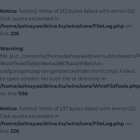
Notice
: fwrite(): Write of 212 bytes failed with errno=122
Disk quota exceeded in
/home/ashrayae/drive.hu/wire/core/FileLog.php
on
line
226
Warning
:
file_put_contents(/home/ashrayae/drive.hu/site/assets/
184bf7edd7a56618e6e28875a4b918e0/uti-
cel/gorogorszag-tengerpartok/index.html.tmp): Failed
to open stream: No such file or directory in
/home/ashrayae/drive.hu/wire/core/WireFileTools.php
on line
1136
Notice
: fwrite(): Write of 237 bytes failed with errno=122
Disk quota exceeded in
/home/ashrayae/drive.hu/wire/core/FileLog.php
on
line
226