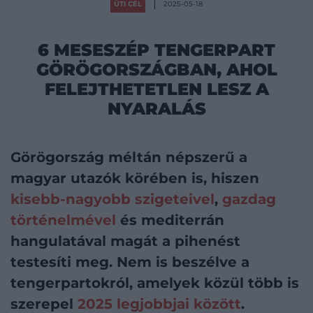
ÚTI CÉL
2025-05-18
6 MESESZÉP TENGERPART
GÖRÖGORSZÁGBAN, AHOL
FELEJTHETETLEN LESZ A
NYARALÁS
Görögország méltán népszerű a
magyar utazók körében is, hiszen
kisebb-nagyobb szigeteivel
,
gazdag
történelmével
és mediterrán
hangulatával magát a pihenést
testesíti meg. Nem is beszélve a
tengerpartokról, amelyek közül több is
szerepel
2025 legjobbjai között
.