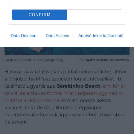
CONFIRM
Data Deletion
Data Access
Adatvédelmi tájékoztató
Sarakiniko Beach, Mílosz, Görögország
Fotó:
Sven Hansche, Shutterstock
Ha egy igazán látványos partot céloznánk be, akkor
a legjobb, ha Mílosz szigetén foglalunk szállást. Itt
található ugyanis az a
Sarakiniko Beach
,
ami fehér
sziklái és érdekes formái miatt teljesen úgy néz ki,
mintha a Holdon lenne
. Emiatt persze sokan
kíváncsiak rá, de ők jellemzően egynapos
hajótúrákkal érkeznek, így pár órán belül tovább is
haladnak.