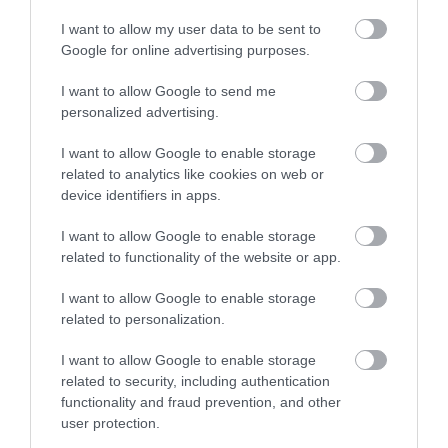
Koukounaries Beach, Szkiáthosz
Fotó:
Sven Hansche, Shutterstock
I want to allow my user data to be sent to
Szkiáthosz még a népszerű ABBA-slágereket
Google for online advertising purposes.
feldolgozó
Mamma Mia!
című film kapcsán került
I want to allow Google to send me
először a figyelem középpontjába, azóta pedig kész
personalized advertising.
turistaparadicsommá nőtte ki magát. A
Koukounaries Beachen
például minden megvan,
I want to allow Google to enable storage
amit kívánhatunk: hangulatos tengerparti bárok és
related to analytics like cookies on web or
éttermek, bőséges napernyőkínálat és persze
device identifiers in apps.
kellemesen hűs víz. Ezen felül a partot teljes
I want to allow Google to enable storage
egészében fák veszik körül, és még a búvárkodás is
related to functionality of the website or app.
kipróbálhatjuk.
I want to allow Google to enable storage
SARAKINIKO BEACH, MÍLOSZ
related to personalization.
I want to allow Google to enable storage
related to security, including authentication
functionality and fraud prevention, and other
user protection.