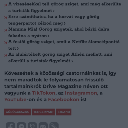
A vízesésekkel teli görög sziget, ami még elkerülte
a turisták figyelmét
Erre számíthatsz, ha a horvát vagy görög
tengerpartot célzod meg
Mamma Mia! Görög szigetek, ahol bárki dalra
fakadna a nyáron
A festői görög sziget, amit a Netflix álomcélponttá
tett
Az alulértékelt görög sziget Athén mellett, ami
elkerüli a turisták figyelmét
Kövessétek a közösségi csatornáinkat is, így
nem maradtok le folyamatosan frissülő
tartalmainkról: Drive Magazine néven ott
vagyunk a
TikTokon
, az
Instagramon
, a
YouTube
-on és a
Facebookon
is!
GÖRÖGORSZÁG
TENGERPART
STRAND