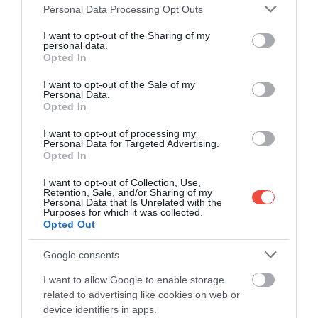
Please note that this website/app uses one or more Google
Personal Data Processing Opt Outs
szervezett túra is indul. Ha tényleg csak pihenni
services and may gather and store information including but
szeretnénk a vakáció alatt, akkor jó hír, hogy a
not limited to your visit or usage behaviour. You may click to
I want to opt-out of the Sharing of my
közelben néhány apartman is felépült.
personal data.
grant or deny consent to Google and its third-party tags to
Opted In
use your data for below specified purposes in below Google
KOUKOUNARIES BEACH,
consent section.
I want to opt-out of the Sale of my
Personal Data.
SZKIÁTHOSZ
Opted In
I want to opt-out of processing my
Personal Data for Targeted Advertising.
Opted In
I want to opt-out of Collection, Use,
Retention, Sale, and/or Sharing of my
Personal Data that Is Unrelated with the
Purposes for which it was collected.
Opted Out
Google consents
I want to allow Google to enable storage
related to advertising like cookies on web or
device identifiers in apps.