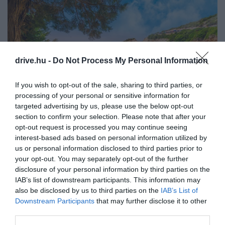
drive.hu -
Do Not Process My Personal Information
If you wish to opt-out of the sale, sharing to third parties, or
processing of your personal or sensitive information for
targeted advertising by us, please use the below opt-out
section to confirm your selection. Please note that after your
opt-out request is processed you may continue seeing
interest-based ads based on personal information utilized by
Porto Katsiki, Lefkáda, Görögország
Fotó:
Balate.Dorin, Shutterstock
us or personal information disclosed to third parties prior to
your opt-out. You may separately opt-out of the further
Lefkáda szigetén is találhatunk egy mesébe illően
disclosure of your personal information by third parties on the
kék vizű partot: a
Porto Katsiki
egy magas sziklaív
IAB’s list of downstream participants. This information may
alatt terül el, így területét gyalogosan csak egy
also be disclosed by us to third parties on the
IAB’s List of
meredekebb lépcsősoron tudjuk megközelíteni.
Downstream Participants
that may further disclose it to other
Persze egy hajós kiruccanásba is beruházhatunk –
third parties.
Nidri vagy Vassiliki városaiból például több