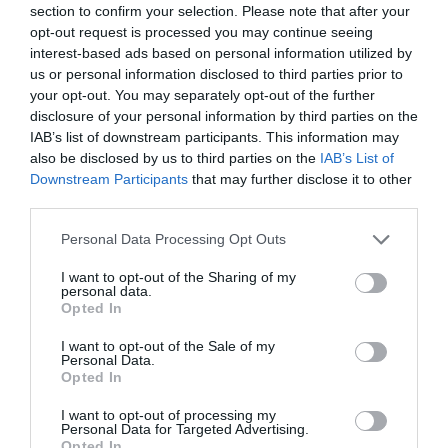
section to confirm your selection. Please note that after your
opt-out request is processed you may continue seeing
interest-based ads based on personal information utilized by
us or personal information disclosed to third parties prior to
Cala Tonnarella dell'Uzzo, a Zingaro
Fotó:
jackbolla, Shutterstock
your opt-out. You may separately opt-out of the further
Natúrrezervátum egyik eldugott öble,
disclosure of your personal information by third parties on the
Olaszország
IAB’s list of downstream participants. This information may
also be disclosed by us to third parties on the
IAB’s List of
A
Palermótól
nyugatra fekvő San Vito Lo Capo
Downstream Participants
that may further disclose it to other
azoknak lehet ideális, akik a luxusüdülők helyett
third parties.
egy visszafogottabb, mégis kifejezetten hangulatos
környéken pihennének. Itt a Michelin-csillagos
Please note that this website/app uses one or more Google
Personal Data Processing Opt Outs
éttermek helyett inkább apró, családi tulajdonú
services and may gather and store information including but
not limited to your visit or usage behaviour. You may click to
I want to opt-out of the Sharing of my
vendéglők és bárok sorakoznak, a szállások között
personal data.
grant or deny consent to Google and its third-party tags to
pedig a kisebb B&B-k dominálnak. A település
Opted In
use your data for below specified purposes in below Google
látképét a fölé magasodó zöld szikla határozza meg,
consent section.
I want to opt-out of the Sale of my
hosszú strandján pedig általában könnyű helyet
Personal Data.
találni. Erre járva érdemes felkeresni a Zingaro
Opted In
Natúrrezervátumot és annak apró öbleit is,
I want to opt-out of processing my
amelyeket hajós kirándulással vagy akár gyalogosan
Personal Data for Targeted Advertising.
Opted In