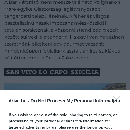
A Bari városától nem messze található Polignano a
Mare egyike Olaszország leglátványosabb
tengerparti településeinek. A fehér és világos
pasztellszínű házak impozáns mészkősziklák
tetején sorakoznak, a központi strand pedig ezek
között süllyed le a tengerig. Ha egy ilyen helyszínen
szeretnénk elkölteni egy gourmet vacsorát,
mindenképpen foglaljunk asztalt a híres sziklákba
vájt étterembe, a Grotta Palazzesébe.
SAN VITO LO CAPO, SZICÍLIA
drive.hu -
Do Not Process My Personal Information
If you wish to opt-out of the sale, sharing to third parties, or
processing of your personal or sensitive information for
targeted advertising by us, please use the below opt-out