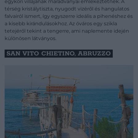
egykori villájának maradványai emlékeztetnek. A
térség kristálytiszta, nyugodt vizéről és hangulatos
falvairól ismert, így egyszerre ideális a pihenéshez és
a kisebb kirándulásokhoz. Az óváros egy szikla
tetejéről tekint a tengerre, ami naplemente idején
különösen látványos.
SAN VITO CHIETINO, ABRUZZO