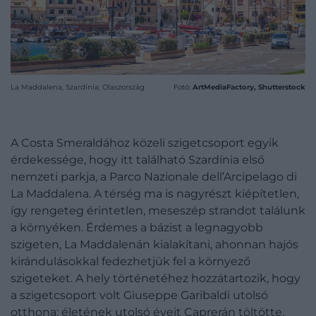
La Maddalena, Szardínia, Olaszország
Fotó:
ArtMediaFactory, Shutterstock
A Costa Smeraldához közeli szigetcsoport egyik
érdekessége, hogy itt található Szardínia első
nemzeti parkja, a Parco Nazionale dell’Arcipelago di
La Maddalena. A térség ma is nagyrészt kiépítetlen,
így rengeteg érintetlen, meseszép strandot találunk
a környéken. Érdemes a bázist a legnagyobb
szigeten, La Maddalenán kialakítani, ahonnan hajós
kirándulásokkal fedezhetjük fel a környező
szigeteket. A hely történetéhez hozzátartozik, hogy
a szigetcsoport volt Giuseppe Garibaldi utolsó
otthona: életének utolsó éveit Caprerán töltötte.