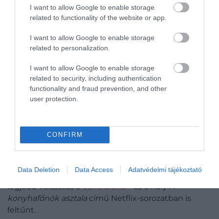
I want to allow Google to enable storage
related to functionality of the website or app.
I want to allow Google to enable storage
related to personalization.
Noto, Szicília, Olaszország
Fotó:
Dalibor Kastratovic, Shutterstock
I want to allow Google to enable storage
related to security, including authentication
Noto Szicília egyik legszebb barokk kisvárosa, amely
functionality and fraud prevention, and other
több nemzetközi produkcióban is feltűnt: ezek
user protection.
közül a legismertebb
A Fehér Lótusz
, amelynek
stábja a várost választotta az egyik forgatási
helyszínéül. A történelmi központtól nagyjából 15
CONFIRM
percnyi autóútra található a tengerparti rész, a Lido
di Noto, ahol strandbárok és klubok sora várja a
kikapcsolódni vágyókat. A látogatás nem lehet
Data Deletion
Data Access
Adatvédelmi tájékoztató
teljes egy hűsítő
granita
nélkül, amelyhez az egyik
legjobb választás a
Caffè Sicilia
– ez a hely
A
konyhafőnök asztala
című Netflix-sorozatban is
feltűnt.