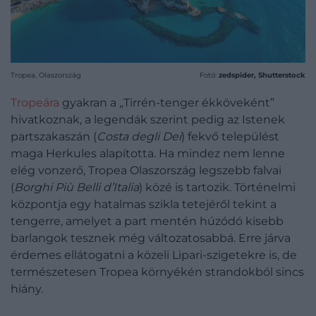
Tropea, Olaszország
Fotó:
zedspider, Shutterstock
Tropeára
gyakran a „Tirrén-tenger ékköveként”
hivatkoznak, a legendák szerint pedig az Istenek
partszakaszán (
Costa degli Dei
) fekvő települést
maga Herkules alapította. Ha mindez nem lenne
elég vonzerő, Tropea Olaszország legszebb falvai
(
Borghi Più Belli d’Italia
) közé is tartozik. Történelmi
központja egy hatalmas szikla tetejéről tekint a
tengerre, amelyet a part mentén húzódó kisebb
barlangok tesznek még változatosabbá. Erre járva
érdemes ellátogatni a közeli Lipari-szigetekre is, de
természetesen Tropea környékén strandokból sincs
hiány.