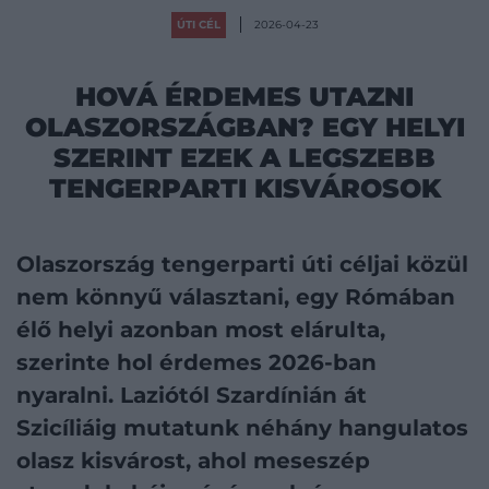
ÚTI CÉL
2026-04-23
HOVÁ ÉRDEMES UTAZNI
OLASZORSZÁGBAN? EGY HELYI
SZERINT EZEK A LEGSZEBB
TENGERPARTI KISVÁROSOK
Olaszország tengerparti úti céljai közül
nem könnyű választani, egy Rómában
élő helyi azonban most elárulta,
szerinte hol érdemes 2026-ban
nyaralni. Laziótól Szardínián át
Szicíliáig mutatunk néhány hangulatos
olasz kisvárost, ahol meseszép