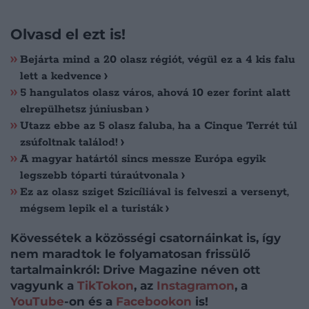
Olvasd el ezt is!
Bejárta mind a 20 olasz régiót, végül ez a 4 kis falu
lett a kedvence
5 hangulatos olasz város, ahová 10 ezer forint alatt
elrepülhetsz júniusban
Utazz ebbe az 5 olasz faluba, ha a Cinque Terrét túl
zsúfoltnak találod!
A magyar határtól sincs messze Európa egyik
legszebb tóparti túraútvonala
Ez az olasz sziget Szicíliával is felveszi a versenyt,
mégsem lepik el a turisták
Kövessétek a közösségi csatornáinkat is, így
nem maradtok le folyamatosan frissülő
tartalmainkról: Drive Magazine néven ott
vagyunk a
TikTokon
, az
Instagramon
, a
YouTube
-on és a
Facebookon
is!