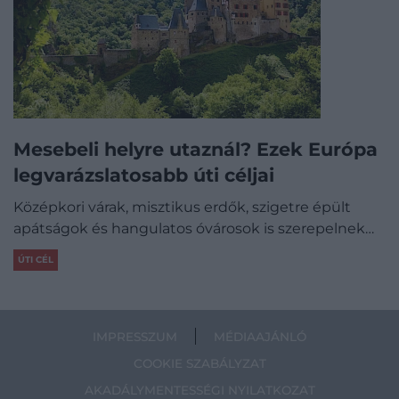
Mesebeli helyre utaznál? Ezek Európa
legvarázslatosabb úti céljai
Középkori várak, misztikus erdők, szigetre épült
apátságok és hangulatos óvárosok is szerepelnek…
ÚTI CÉL
IMPRESSZUM
MÉDIAAJÁNLÓ
COOKIE SZABÁLYZAT
AKADÁLYMENTESSÉGI NYILATKOZAT