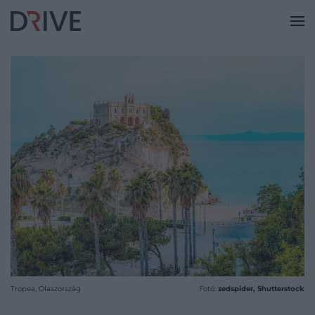
Tropea, Olaszország
Fotó:
zedspider, Shutterstock