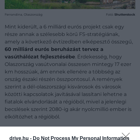
Ferrandina, Olaszország
Fotó:
Shutterstock
Mint kiderült, a 6 milliárd eurós projekt csak egy
része annak a szélesebb körű FS-stratégiának,
amely a következő évtizedben elképesztő összegű,
60 milliárd eurós beruházást tervez a
vasúthálózat fejlesztésébe
. Érdekesség, hogy
Olaszország vasútvonalai összesen mintegy 17 ezer
km hosszúak, ám ennek ellenére a többség az
ország északi részén összpontosul. A remények
szerint a dél-olaszországi kisvárosok és városok
közötti kapcsolatok javításával lassítani lehetne a
fiatalok elvándorlását a régióból, mivel a jelenlegi
becslések szerint 2080-ig akár nyolcmillió ember is
elköltözhet a régióból.
drive.hu -
Do Not Process My Personal Information