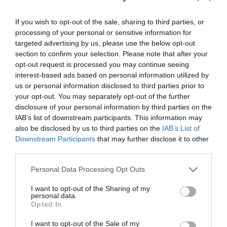
If you wish to opt-out of the sale, sharing to third parties, or
processing of your personal or sensitive information for
Ilyennel is próbálkoznak:
Egy olasz régió 40
targeted advertising by us, please use the below opt-out
millió forintot fizet azoknak, akik a 33
section to confirm your selection. Please note that after your
településük egyikébe költöznek
opt-out request is processed you may continue seeing
interest-based ads based on personal information utilized by
us or personal information disclosed to third parties prior to
your opt-out. You may separately opt-out of the further
disclosure of your personal information by third parties on the
IAB’s list of downstream participants. This information may
also be disclosed by us to third parties on the
IAB’s List of
Downstream Participants
that may further disclose it to other
third parties.
Please note that this website/app uses one or more Google
Personal Data Processing Opt Outs
services and may gather and store information including but
not limited to your visit or usage behaviour. You may click to
I want to opt-out of the Sharing of my
personal data.
grant or deny consent to Google and its third-party tags to
Opted In
use your data for below specified purposes in below Google
consent section.
I want to opt-out of the Sale of my