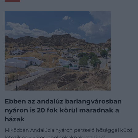
Ebben az andalúz barlangvárosban
nyáron is 20 fok körül maradnak a
házak
Miközben Andalúzia nyáron perzselő hőséggel küzd,
létezik egy város, ahol sokaknak ma sincs…