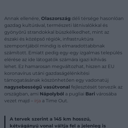
Annak ellenére,
Olaszország
déli térsége hasonlóan
gazdag kultúrával, természeti látnivalókkal és
gyönyörű strandokkal büszkélkedhet, mint az
északi és középső régiók, infrastruktúra
szempontjából mindig is elmaradottabbnak
számított. Emiatt pedig egy-egy izgalmas település
elérése az ide látogatók számára igazi kihívás
lehet. Ez hamarosan megváltozhat, hiszen az EU
koronavírus utáni gazdaságélénkítési
támogatásának köszönhetően egy vadonatúj
nagysebességű vasútvonal
fejlesztését tervezik az
országban, ami
Nápolyból
a pugliai
Bari
városába
vezet majd –
írja
a Time Out.
A tervek szerint a 145 km hosszú,
kétvágányú vonal váltja fel a jelenleg is