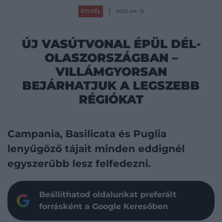
ÚTI CÉL
2025-04-15
ÚJ VASÚTVONAL ÉPÜL DÉL-
OLASZORSZÁGBAN –
VILLÁMGYORSAN
BEJÁRHATJUK A LEGSZEBB
RÉGIÓKAT
Campania, Basilicata és Puglia
lenyűgöző tájait minden eddignél
egyszerűbb lesz felfedezni.
Beállíthatod oldalunkat preferált
forrásként a Google Keresőben