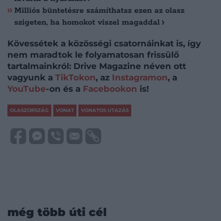
Milliós büntetésre számíthatsz ezen az olasz
szigeten, ha homokot viszel magaddal
Kövessétek a közösségi csatornáinkat is, így
nem maradtok le folyamatosan frissülő
tartalmainkról: Drive Magazine néven ott
vagyunk a
TikTokon
, az
Instagramon
, a
YouTube
-on és a
Facebookon
is!
OLASZORSZÁG
VONAT
VONATOS UTAZÁS
még több úti cél