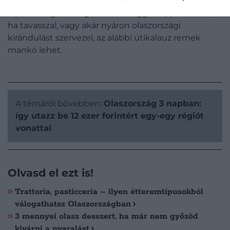
háromnapos útitervet azok számára, akik örömmel
élnének a gazdaságos lehetőséggel. Éppen ezért,
ha tavasszal, vagy akár nyáron olaszországi
kirándulást szervezel, az alábbi útikalauz remek
mankó lehet.
A témáról bővebben:
Olaszország 3 napban:
így utazz be 12 ezer forintért egy-egy régiót
vonattal
Olvasd el ezt is!
Trattoria, pasticceria – ilyen étteremtípusokból
válogathatsz Olaszországban
3 mennyei olasz desszert, ha már nem győzöd
kivárni a nyaralást