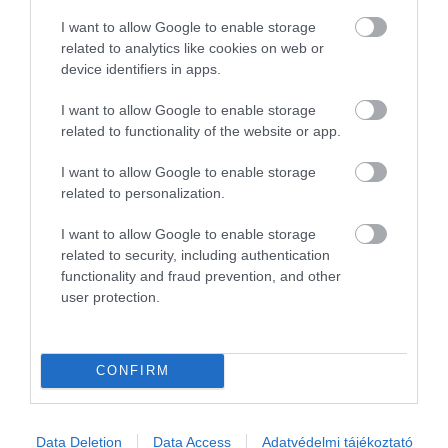
I want to allow Google to enable storage
related to analytics like cookies on web or
– mondta a
Reutersnek
Giuseppe Cirillo
, az FS RFI
device identifiers in apps.
infrastrukturális egység gyorsforgalmi projektjének
vezetője.
I want to allow Google to enable storage
related to functionality of the website or app.
I want to allow Google to enable storage
related to personalization.
VONATTAL OLASZORSZÁGBAN?
AKÁR 3 NAP ALATT IS LEHETSÉGES!
I want to allow Google to enable storage
related to security, including authentication
functionality and fraud prevention, and other
Ha valaki vonattal járná be Olaszországot, annak
user protection.
érdemes a TrenItalia vasútvállalat régiós
ajánlatait
is
böngésznie, ahol kiválthatunk
három-
, illetve
ötnapos
vonatjegyeket, amelyekkel felkereshetjük
CONFIRM
Észak-, Közép-, illetve Dél-Olaszország valamennyi
úti célját. Ráadásul, a
Condé Nast Traveler
újságírója
saját tapasztalatai alapján összeállított egy-egy
Data Deletion
Data Access
Adatvédelmi tájékoztató