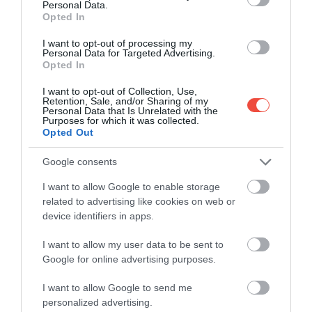
Personal Data.
Opted In
Gravina, Olaszország
Fotó:
Shutterstock
I want to opt-out of processing my
Personal Data for Targeted Advertising.
Opted In
I want to opt-out of Collection, Use,
Retention, Sale, and/or Sharing of my
Personal Data that Is Unrelated with the
Purposes for which it was collected.
A VONAL AKTIVÁLÁSA
Opted Out
KULCSFONTOSSÁGÚ,
Google consents
KÜLÖNÖSEN A SZÁRAZFÖLDI
I want to allow Google to enable storage
related to advertising like cookies on web or
TERÜLETEK ÉS FALVAK
device identifiers in apps.
SZÁMÁRA, AMELYEK AZ
I want to allow my user data to be sent to
ELMÚLT ÉVEKBEN SÚLYOS
Google for online advertising purposes.
ELNÉPTELENEDÉST
I want to allow Google to send me
SZENVEDTEK EL
personalized advertising.