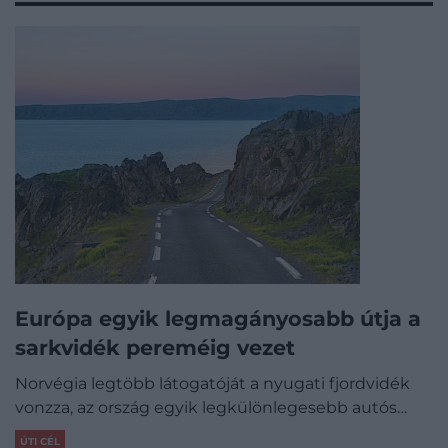
Európa egyik legmagányosabb útja a
sarkvidék pereméig vezet
Norvégia legtöbb látogatóját a nyugati fjordvidék
vonzza, az ország egyik legkülönlegesebb autós…
ÚTI CÉL