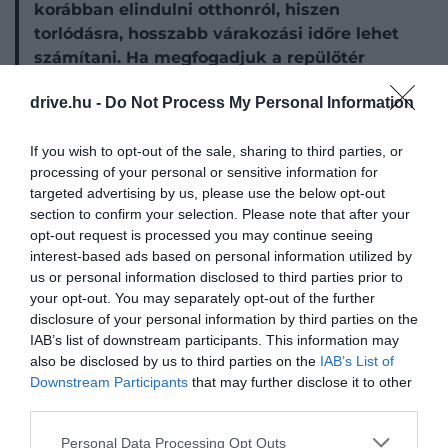
korábban elindulni otthonról, hiszen
torlódásra, hosszabb várakozási időre lehet
számítani. Ha megfogadjuk a repülőtér
tanácsát, akkor ebben az időszakban 2,5
drive.hu -
Do Not Process My Personal Information
órával gépünk felszállása előtt érkezünk
meg.
If you wish to opt-out of the sale, sharing to third parties, or
processing of your personal or sensitive information for
targeted advertising by us, please use the below opt-out
section to confirm your selection. Please note that after your
opt-out request is processed you may continue seeing
interest-based ads based on personal information utilized by
us or personal information disclosed to third parties prior to
your opt-out. You may separately opt-out of the further
disclosure of your personal information by third parties on the
IAB’s list of downstream participants. This information may
also be disclosed by us to third parties on the
IAB’s List of
A Budapest Airport felhívja rá a figyelmet, hogy
a
Downstream Participants
that may further disclose it to other
parkolók továbbra is zavartalanul fognak
third parties.
üzemelni
, így azt javasolják, hogy az utasok a zöld
Please note that this website/app uses one or more Google
Personal Data Processing Opt Outs