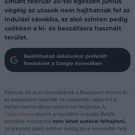
Emiatt február 20-tól egészen június
végéig az utasok nem hajthatnak fel az
indulási sávokba, az alsó szinten pedig
csökken a ki- és beszállásra használt
terület.
Beállíthatod oldalunkat preferált
forrásként a Google Keresőben
Február 20-ával elkezdődnek a Budapest Airport ki-
és beszállásra használt területeinek, valamint a
kettes terminálhoz vezető híd felújítása. A
tájékoztatás
szerint a repülőtér indulási (felső)
szintjére mostantól
nem lehet autóval felhajtani,
az érkezési (alsó) szinten pedig jóval kevesebb hely