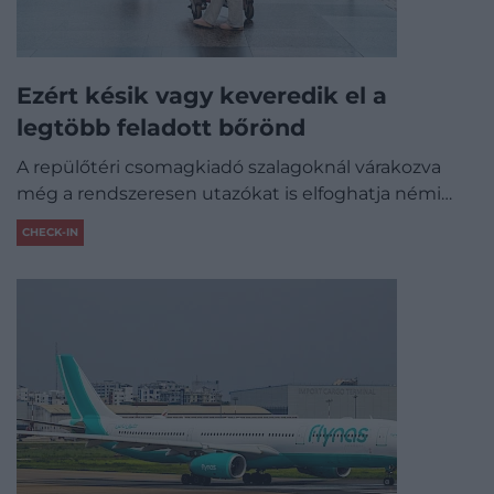
Ezért késik vagy keveredik el a
legtöbb feladott bőrönd
A repülőtéri csomagkiadó szalagoknál várakozva
még a rendszeresen utazókat is elfoghatja némi…
CHECK-IN