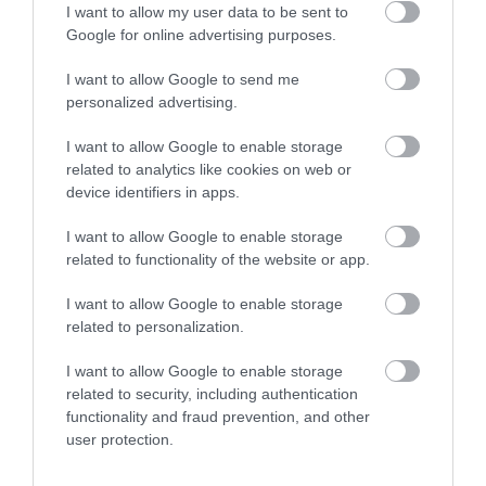
I want to allow my user data to be sent to
Google for online advertising purposes.
Ez is érdekelhet!
Ahol a késés sem akkora
gond: ezek lettek 2024 leggyönyörűbb
I want to allow Google to send me
personalized advertising.
repülőterei!
I want to allow Google to enable storage
related to analytics like cookies on web or
device identifiers in apps.
I want to allow Google to enable storage
Mint írják, a mozgáskorlátozott kártyával rendelkező,
related to functionality of the website or app.
csökkent mozgásképességű utasaik számára a
felújítás ideje alatt az érkező (alsó) szinten
I want to allow Google to enable storage
biztosítanak parkolási lehetőséget. A kettes
related to personalization.
terminálon üzemelő liftek működése sem változik,
és a személyzet a felújítás ideje alatt is külön
I want to allow Google to enable storage
related to security, including authentication
segítséget tud nyújtani a speciális igényű
functionality and fraud prevention, and other
utazóknak.
user protection.