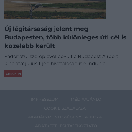
Új légitársaság jelent meg
Budapesten, több különleges úti cél is
közelebb került
Vadonatúj szereplővel bővült a Budapest Airport
kínálata: július 1-jén hivatalosan is elindult a…
CHECK-IN
IMPRESSZUM
MÉDIAAJÁNLÓ
COOKIE SZABÁLYZAT
AKADÁLYMENTESSÉGI NYILATKOZAT
ADATKEZELÉSI TÁJÉKOZTATÓ