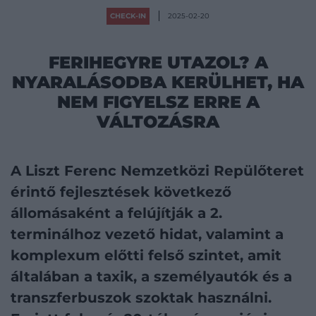
CHECK-IN
2025-02-20
FERIHEGYRE UTAZOL? A
NYARALÁSODBA KERÜLHET, HA
NEM FIGYELSZ ERRE A
VÁLTOZÁSRA
A Liszt Ferenc Nemzetközi Repülőteret
érintő fejlesztések következő
állomásaként a felújítják a 2.
terminálhoz vezető hidat, valamint a
komplexum előtti felső szintet, amit
általában a taxik, a személyautók és a
transzferbuszok szoktak használni.