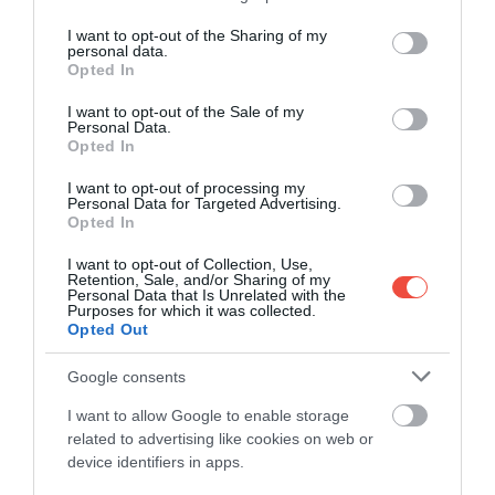
táblákkal jelölt Terminál Parkolót, illetve a lila
services and may gather and store information including but
táblákkal jelölt City Break Parkolót használják.
not limited to your visit or usage behaviour. You may click to
I want to opt-out of the Sharing of my
personal data.
Ezeket a fenti be- és kiszállókhoz hasonlóan 5 percig
grant or deny consent to Google and its third-party tags to
Opted In
teljesen díjmentesen lehet használni.
use your data for below specified purposes in below Google
consent section.
I want to opt-out of the Sale of my
Personal Data.
Akik tömegközlekedéssel érkeznének, azoknak jó
Opted In
hír, hogy a
100E busszal
továbbra is el lehet jutni a
repülőtérre, ez csupán a felső szint helyett az
I want to opt-out of processing my
Personal Data for Targeted Advertising.
érkezési szint külső ívén fogja lerakni az embereket.
Opted In
A belváros felé változatlanul az érkezési szint belső
ívéről indulnak vissza a járatok.
I want to opt-out of Collection, Use,
Retention, Sale, and/or Sharing of my
Personal Data that Is Unrelated with the
Purposes for which it was collected.
Opted Out
Azonban azok a buszok, amelyeket nem a
Google consents
BKK üzemeltet, nem fognak tudni
I want to allow Google to enable storage
felhajtani, így ezek a Busz Terminál
related to advertising like cookies on web or
területén tudnak majd megállni.
device identifiers in apps.