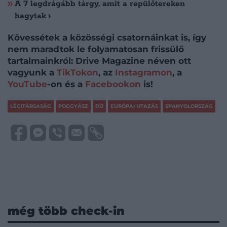
A 7 legdrágább tárgy, amit a repülőtereken
hagytak
Kövessétek a közösségi csatornáinkat is, így
nem maradtok le folyamatosan frissülő
tartalmainkról: Drive Magazine néven ott
vagyunk a
TikTokon
, az
Instagramon
, a
YouTube
-on és a
Facebookon
is!
LÉGITÁRSASÁG
POGGYÁSZ
DÍJ
EURÓPAI UTAZÁS
SPANYOLORSZÁG
még több check-in