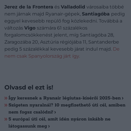
Jerez de la Frontera
és
Valladolid
városaiba többé
nem járnak majd Ryanair-gépek,
Santiagóba
pedig
eggyel kevesebb repülő fog közlekedni. Továbbá a
változás
Vigo
számára 61 százalékos
forgalomcsökkenést jelent, míg Santiagóba 28,
Zaragozába 20, Asztúria régiójába 11, Santanderbe
pedig 5 százalékkal kevesebb járat indul majd.
De
nem csak Spanyolország járt így.
Olvasd el ezt is!
Így keresnek a Ryanair légiutas-kísérői 2025-ben
Szigeten nyaralnál? 10 megfizethető úti cél, amiben
nem fogsz csalódni!
5 európai úti cél, amit idén nyáron inkább ne
látogassunk meg