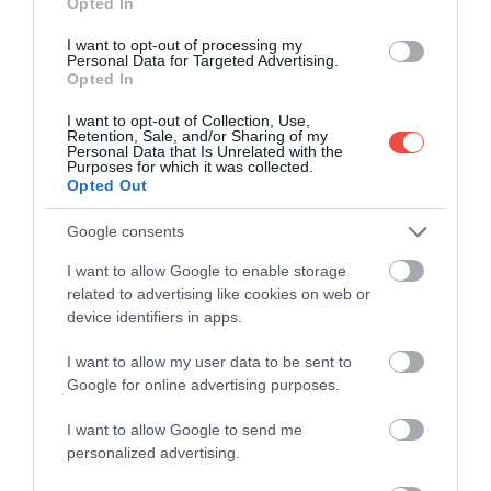
Opted In
árszabályozások miatt 7 európai légitársasággal
szemben – köztük a Ryanairrel, a Wizz Airrel és az
I want to opt-out of processing my
easyJettel.
Personal Data for Targeted Advertising.
Opted In
Agustín Reyna, a BEUC igazgatója szerint
I want to opt-out of Collection, Use,
felmérésükből az derült ki, hogy
az utasok
Retention, Sale, and/or Sharing of my
Personal Data that Is Unrelated with the
jegyvásárláskor arra számítanak
, hogy az árak
Purposes for which it was collected.
nemcsak a jegyekre, hanem egy felvihető
Opted Out
poggyászra is vonatkoznak. Az
uniós előírások
Google consents
egyébként csupán annyit mondanak ki, hogy a
légitársaságok nem szabhatnak ki külön díjakat az
I want to allow Google to enable storage
„ésszerű méretű” bőröndökért, így Reyna szerint
related to advertising like cookies on web or
mind a légitársaságok, mind a fogyasztók javára
device identifiers in apps.
válna, ha ezt a passzust kiegészítenék pontos
I want to allow my user data to be sent to
paraméterekkel. Ugyanakkor az is tény, hogy az
Google for online advertising purposes.
uniós szabályozások értelmében
a légitársaságok
jogosultak
mindennemű politikától mentesen
I want to allow Google to send me
saját szabályokat és árszabást alkalmazni.
personalized advertising.