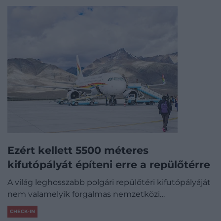
Ezért kellett 5500 méteres
kifutópályát építeni erre a repülőtérre
A világ leghosszabb polgári repülőtéri kifutópályáját
nem valamelyik forgalmas nemzetközi…
CHECK-IN