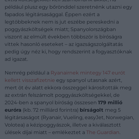
például plusz egy bőrönddel szeretnénk utazni egy
fapados légitársasággal. Éppen ezért a
legtöbbeknek nem is jut eszébe pereskedni a
poggyászköltségek miatt; Spanyolországban
viszont az elmúlt években többször is bíróságra
vittek hasonló eseteket – az igazságszolgáltatás
pedig úgy néz ki, hogy rendszerint a fogyasztóknak
ad igazat.
Nemrég például a
Ryanairnek mintegy 147 eurót
kellett visszafizetnie
egy spanyol utasnak azért,
mert öt év alatt ekkora összeggel károsították meg
az extrán felszámolt poggyászköltségekkel, de
2024-ben a spanyol bíróság összesen
179 millió
euróra
(kb. 72 milliárd forintra)
bírságolt
meg 5
légitársaságot (Ryanair, Vueling, easyJet, Norwegian,
Volotea) a kézipoggyászok, illetve a kiválasztott
ülések díjai miatt – emlékeztet a
The Guardian
.