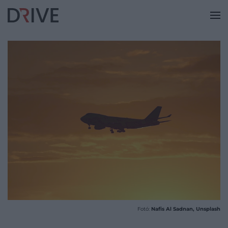
Fotó:
Nafis Al Sadnan, Unsplash