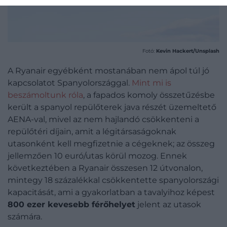
Fotó:
Kevin Hackert/Unsplash
A Ryanair egyébként mostanában nem ápol túl jó
kapcsolatot Spanyolországgal.
Mint mi is
beszámoltunk róla
, a fapados komoly összetűzésbe
került a spanyol repülőterek java részét üzemeltető
AENA-val, mivel az nem hajlandó csökkenteni a
repülőtéri díjain, amit a légitársaságoknak
utasonként kell megfizetnie a cégeknek; az összeg
jellemzően 10 euró/utas körül mozog. Ennek
következtében a Ryanair összesen 12 útvonalon,
mintegy 18 százalékkal csökkentette spanyolországi
kapacitását, ami a gyakorlatban a tavalyihoz képest
800 ezer kevesebb férőhelyet
jelent az utasok
számára.