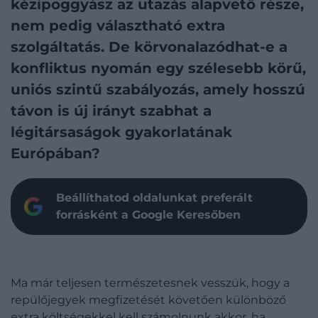
kézipoggyász az utazás alapvető része,
nem pedig választható extra
szolgáltatás. De körvonalazódhat-e a
konfliktus nyomán egy szélesebb körű,
uniós szintű szabályozás, amely hosszú
távon is új irányt szabhat a
légitársaságok gyakorlatának
Európában?
Beállíthatod oldalunkat preferált
forrásként a Google Keresőben
Ma már teljesen természetesnek vesszük, hogy a
repülőjegyek megfizetését követően különböző
extra költségekkel kell számolnunk akkor, ha