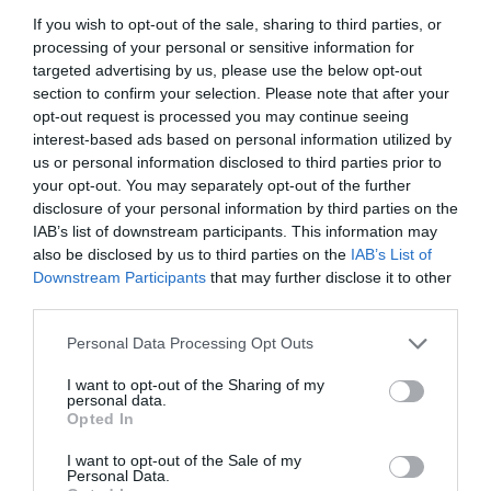
légitársaságok megtévesztik a fogyasztókat, hiszen
If you wish to opt-out of the sale, sharing to third parties, or
bár a repülőjegyek ára sok esetben kedvező, a
processing of your personal or sensitive information for
valóságban egy utazás nem annyiba kerül, mint a
targeted advertising by us, please use the below opt-out
jegy – nem beszélve azokról a
busás
section to confirm your selection. Please note that after your
büntetődíjakról
, amelyeket a méretek túllépése
opt-out request is processed you may continue seeing
interest-based ads based on personal information utilized by
miatt kényszerülnek megfizetni az utasok. Ilyen
us or personal information disclosed to third parties prior to
esetekben ráadásul a légitársaságok nem szoktak
your opt-out. You may separately opt-out of the further
elnézőek lenni: akár egy-két centiméteres túllépés
disclosure of your personal information by third parties on the
miatt is szemrebbenés nélkül kiszámlázzák a több
IAB’s list of downstream participants. This information may
tízezer forintos büntetést.
also be disclosed by us to third parties on the
IAB’s List of
Downstream Participants
that may further disclose it to other
third parties.
Így érthető is, hogy több európai fogyasztóvédelmi
Please note that this website/app uses one or more Google
Personal Data Processing Opt Outs
services and may gather and store information including but
szervezet is azonosulni tud a spanyolokkal. A lap
not limited to your visit or usage behaviour. You may click to
I want to opt-out of the Sharing of my
tudósítása szerint a mintegy 44 fogyasztóvédelmi
personal data.
grant or deny consent to Google and its third-party tags to
szervezetért felelő BEUC májusban Brüsszelhez
Opted In
use your data for below specified purposes in below Google
fordult azt követelve, hogy az EU indítson
consent section.
I want to opt-out of the Sale of my
nyomozást a poggyászokra vonatkozó
Personal Data.