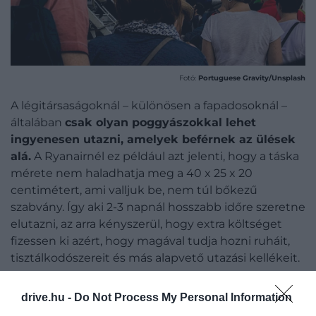
Fotó:
Portuguese Gravity/Unsplash
A légitársaságoknál – különösen a fapadosoknál –
általában
csak olyan poggyászokkal lehet
ingyenesen utazni, amelyek beférnek az ülések
alá.
A Ryanairnél ez például azt jelenti, hogy a táska
mérete nem haladhatja meg a 40 x 25 x 20
centimétert, ami valljuk be, nem túl bőkezű
szabvány. Így aki 2-3 napnál hosszabb időre szeretne
elutazni, az arra kényszerül, hogy extra költséget
fizessen ki azért, hogy magával tudja hozni ruháit,
tisztálkodószereit és más alapvető utazási kellékeit.
Éppen ezt kifogásolja Spanyolország, mondván,
drive.hu -
Do Not Process My Personal Information
hogy ezek
rejtett költségek
, amelyekkel a