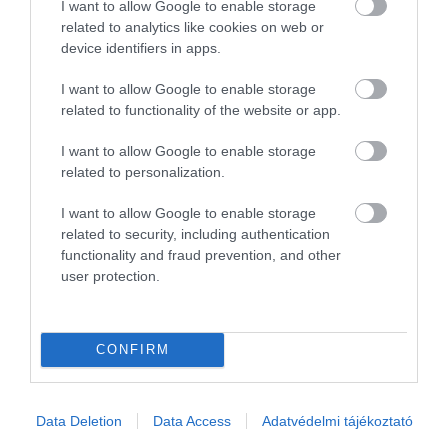
Azt egyelőre még senki sem tudja, hogy
I want to allow Google to enable storage
related to analytics like cookies on web or
Spanyolország fellépése megváltoztathatja-e
device identifiers in apps.
Európa légi közlekedését, de a repülésjogi
szakértők szerint elképzelhető, hogy a
I want to allow Google to enable storage
fogyasztóvédelmi vita végül a repülős utazások
related to functionality of the website or app.
árainak növekedését eredményezi majd.
I want to allow Google to enable storage
A RYANAIR ÉS SPANYOLORSZÁG
related to personalization.
I want to allow Google to enable storage
related to security, including authentication
functionality and fraud prevention, and other
user protection.
CONFIRM
Data Deletion
Data Access
Adatvédelmi tájékoztató