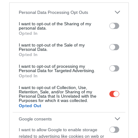
third parties.
Please note that this website/app uses one or more Google
Personal Data Processing Opt Outs
services and may gather and store information including but
not limited to your visit or usage behaviour. You may click to
I want to opt-out of the Sharing of my
personal data.
grant or deny consent to Google and its third-party tags to
Opted In
use your data for below specified purposes in below Google
consent section.
I want to opt-out of the Sale of my
Personal Data.
Opted In
I want to opt-out of processing my
Personal Data for Targeted Advertising.
Opted In
I want to opt-out of Collection, Use,
Retention, Sale, and/or Sharing of my
Personal Data that Is Unrelated with the
Purposes for which it was collected.
Opted Out
Google consents
I want to allow Google to enable storage
related to advertising like cookies on web or