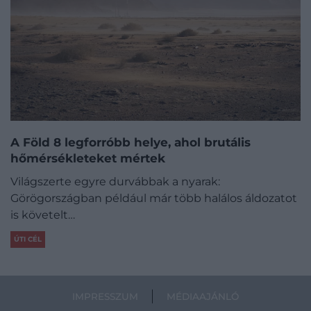
A Föld 8 legforróbb helye, ahol brutális
hőmérsékleteket mértek
Világszerte egyre durvábbak a nyarak:
Görögországban például már több halálos áldozatot
is követelt…
ÚTI CÉL
IMPRESSZUM
MÉDIAAJÁNLÓ