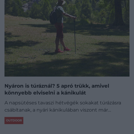
Nyáron is túráznál? 5 apró trükk, amivel
könnyebb elviselni a kánikulát
A napsütéses tavaszi hétvégék sokakat túrázásra
csábítanak, a nyári kánikulában viszont már…
OUTDOOR