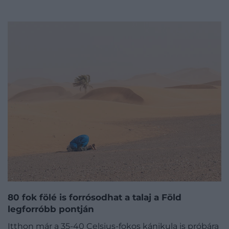
80 fok fölé is forrósodhat a talaj a Föld
legforróbb pontján
Itthon már a 35-40 Celsius-fokos kánikula is próbára