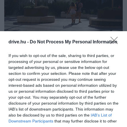
Spanyolországba utazol? Fontos
drive.hu -
Do Not Process My Personal Information
figyelmeztetést adtak ki a nyaralóknak
Újabb hőhullám érte el Spanyolországot, egyes
If you wish to opt-out of the sale, sharing to third parties, or
processing of your personal or sensitive information for
térségekben akár 44 Celsius-fokig emelkedhet a…
targeted advertising by us, please use the below opt-out
ÚTI CÉL
section to confirm your selection. Please note that after your
opt-out request is processed you may continue seeing
interest-based ads based on personal information utilized by
us or personal information disclosed to third parties prior to
your opt-out. You may separately opt-out of the further
disclosure of your personal information by third parties on the
IAB’s list of downstream participants. This information may
also be disclosed by us to third parties on the
IAB’s List of
Downstream Participants
that may further disclose it to other