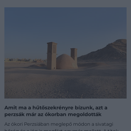
Amit ma a hűtőszekrényre bízunk, azt a
perzsák már az ókorban megoldották
Az ókori Perzsiában meglepő módon a sivatagi