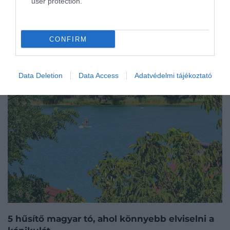
user protection.
CONFIRM
Data Deletion
Data Access
Adatvédelmi tájékoztató
5 hűsítő magyar tó, ahol könnyebb elviselni a