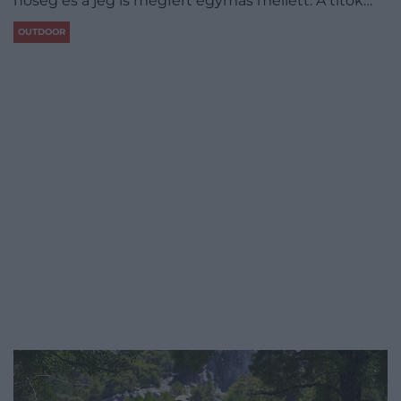
hőség és a jég is megfért egymás mellett. A titok…
OUTDOOR