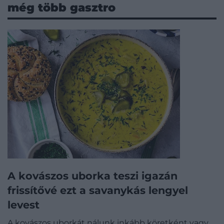
még több gasztro
A kovászos uborka teszi igazán
frissítővé ezt a savanykás lengyel
levest
A kovászos uborkát nálunk inkább köretként vagy