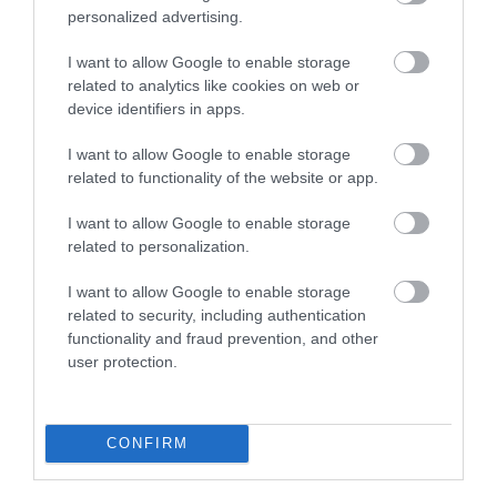
personalized advertising.
rögtön buborékok alakulnak ki, az azt jelenti,
hogy megfelelő a hőmérséklet.
I want to allow Google to enable storage
Innentől már csak annyi dolgunk van, hogy
related to analytics like cookies on web or
kisüssük a cencit. Egyenként 30-60
device identifiers in apps.
másodpercig kell az olajban hagyni őket, de a
barnulásból látni fogjuk, hogy mikor jó. Az
I want to allow Google to enable storage
elkészült cencit szűrjük le, majd helyezzük egy
related to functionality of the website or app.
konyhai papírtörlőre.
I want to allow Google to enable storage
Tálalás előtt szórjuk meg porcukorral. A cencit
related to personalization.
melegen kell fogyasztani.
I want to allow Google to enable storage
(
Recept
)
related to security, including authentication
functionality and fraud prevention, and other
user protection.
Olvasd el ezt is!
Farsangi fánk olaj nélkül: így készül a sütős verzió
CONFIRM
Olasz farsangi fánk, amit otthon is megsüthetsz: így
készül a velencei frittella