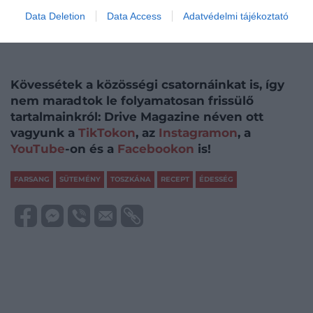
Farsangi finomságok a világ körül
Data Deletion
Data Access
Adatvédelmi tájékoztató
Hogyan lett világhírű egy milánói édes kalács?
Kövessétek a közösségi csatornáinkat is, így
nem maradtok le folyamatosan frissülő
tartalmainkról: Drive Magazine néven ott
vagyunk a
TikTokon
, az
Instagramon
, a
YouTube
-on és a
Facebookon
is!
FARSANG
SÜTEMÉNY
TOSZKÁNA
RECEPT
ÉDESSÉG