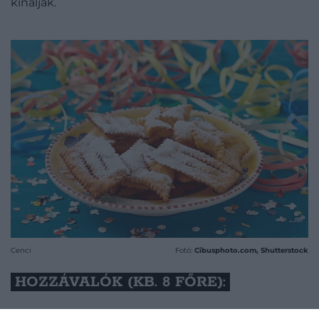
kínálják.
Cenci
Fotó:
Cibusphoto.com, Shutterstock
HOZZÁVALÓK (KB. 8 FŐRE):
250 g liszt